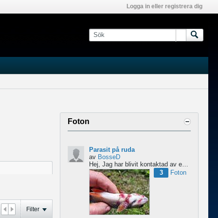
Logga in eller registrera dig
Foton
Parasit på ruda
av
BosseD
Hej,
Jag har blivit kontaktad av en forskare från Polen som är på jakt efter material av...
3
Foton
Filter