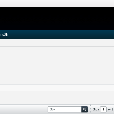
 sälj
Sida
av
1