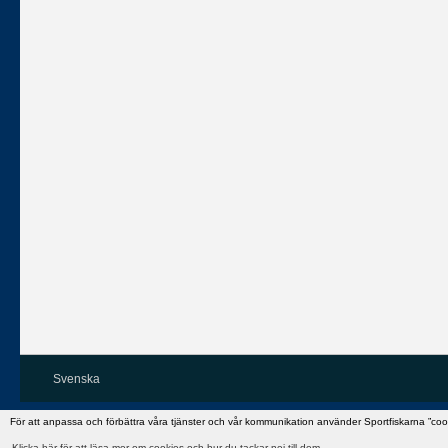
Svenska
För att anpassa och förbättra våra tjänster och vår kommunikation använder Sportfiskarna ”co
Klicka här för att läsa mer om cookies och hur du tackar nej till dem.