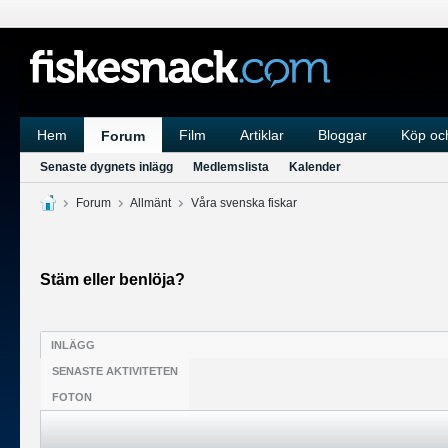
Hem
Film
Artiklar
Bloggar
Köp och
Forum
Senaste dygnets inlägg
Medlemslista
Kalender
Forum
Allmänt
Våra svenska fiskar
Stäm eller benlöja?
INLÄGG
SENASTE AKTIVITETEN
FOTON