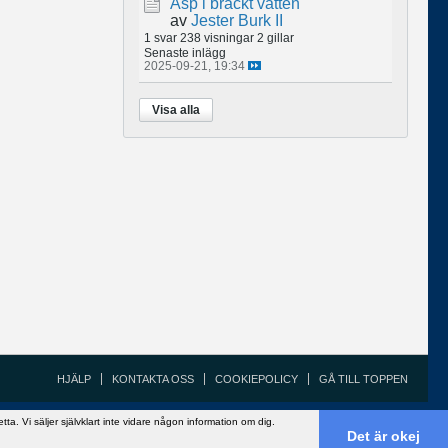
Asp i bräckt vatten
av
Jester Burk II
1 svar
238 visningar
2 gillar
Senaste inlägg
2025-09-21, 19:34
Visa alla
HJÄLP
KONTAKTA OSS
COOKIEPOLICY
GÅ TILL TOPPEN
Copyright ©2002 - 2021, FiskeSnack.com. Grundad 2002 av Anders Bergman.
 Vi säljer självklart inte vidare någon information om dig.
Powered by
vBulletin®
Version 5.7.5
Det är okej
Copyright © 2026 MH Sub I, LLC dba vBulletin. All rights reserved.