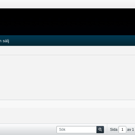
 sälj
Sida
av
1