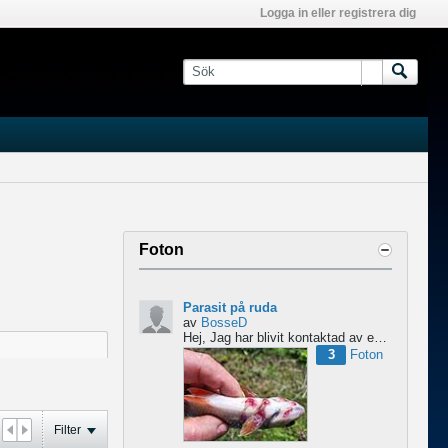
Logga in eller registrera dig
Foton
Parasit på ruda
av
BosseD
Hej,
Jag har blivit kontaktad av en forskare från Polen som är på jakt efter material av...
3
Foton
Filter