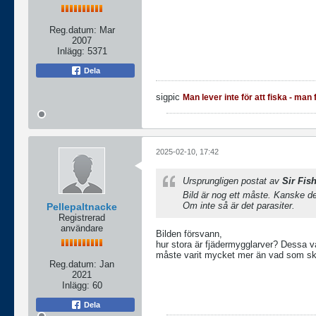
Reg.datum:
Mar
2007
Inlägg:
5371
Dela
sigpic
Man lever inte för att fiska - man f
2025-02-10, 17:42
Ursprungligen postat av
Sir Fish
Bild är nog ett måste. Kanske d
Om inte så är det parasiter.
Pellepaltnacke
Registrerad
användare
Bilden försvann,
hur stora är fjädermygglarver? Dessa v
måste varit mycket mer än vad som skul
Reg.datum:
Jan
2021
Inlägg:
60
Dela