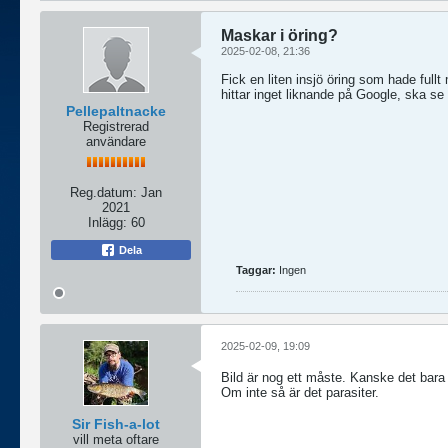
Maskar i öring?
2025-02-08, 21:36
Fick en liten insjö öring som hade full
hittar inget liknande på Google, ska s
Pellepaltnacke
Registrerad
användare
Reg.datum:
Jan
2021
Inlägg:
60
Dela
Taggar:
Ingen
2025-02-09, 19:09
Bild är nog ett måste. Kanske det bara
Om inte så är det parasiter.
Sir Fish-a-lot
vill meta oftare