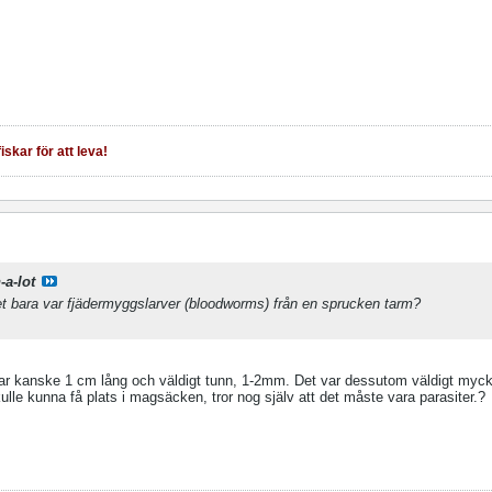
iskar för att leva!
-a-lot
et bara var fjädermyggslarver (bloodworms) från en sprucken tarm?
ar kanske 1 cm lång och väldigt tunn, 1-2mm. Det var dessutom väldigt mycke
le kunna få plats i magsäcken, tror nog själv att det måste vara parasiter.?