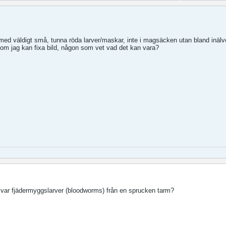
t med väldigt små, tunna röda larver/maskar, inte i magsäcken utan bland inälv
e om jag kan fixa bild, någon som vet vad det kan vara?
 var fjädermyggslarver (bloodworms) från en sprucken tarm?