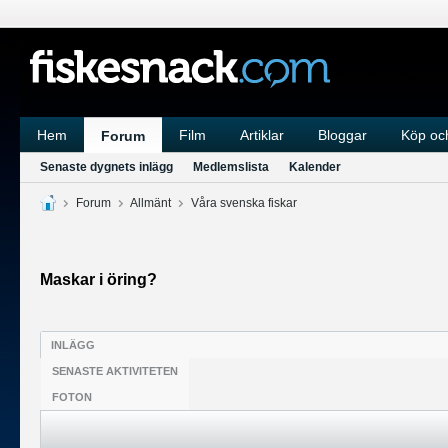
Hem
Film
Artiklar
Bloggar
Köp och
Forum
Senaste dygnets inlägg
Medlemslista
Kalender
Forum
Allmänt
Våra svenska fiskar
Maskar i öring?
INLÄGG
SENASTE AKTIVITETEN
FOTON