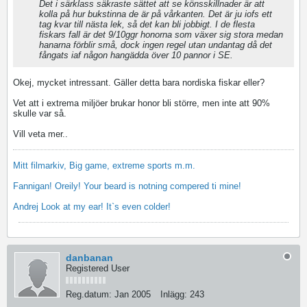
Det i särklass säkraste sättet att se könsskillnader är att
kolla på hur bukstinna de är på vårkanten. Det är ju iofs ett
tag kvar till nästa lek, så det kan bli jobbigt. I de flesta
fiskars fall är det 9/10ggr honorna som växer sig stora medan
hanarna förblir små, dock ingen regel utan undantag då det
fångats iaf någon hangädda över 10 pannor i SE.
Okej, mycket intressant. Gäller detta bara nordiska fiskar eller?
Vet att i extrema miljöer brukar honor bli större, men inte att 90%
skulle var så.
Vill veta mer..
Mitt filmarkiv, Big game, extreme sports m.m.
Fannigan! Oreily! Your beard is notning compered ti mine!
Andrej Look at my ear! It`s even colder!
danbanan
Registered User
Reg.datum:
Jan 2005
Inlägg:
243