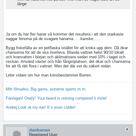
länge
Ja om du har fler hanar så kommer det resultera i att den starkaste
naggar fenorna på de svagare hanarna......kanske......
Bygg fiskefälla av en petflaska istället för att kroka upp dem. Då ökar
chanserna för att de ska överleva. Blanda vattnet helst 90/10 lokalt
och kranvatten i början och aklimatisera sedan med 10% i taget och
veckan. Använd växter och från fångstplatsen, det ökar och chanserna
för att få rätt flora i vattnet. Men det där vet du säkert redan.
Leter vidare om hur man könsbestämmer Borren.
Mitt filmarkiv, Big game, extreme sports m.m.
Fannigan! Oreily! Your beard is notning compered ti mine!
Andrej Look at my ear! It`s even colder!
danbanan
Registered User