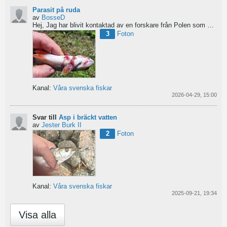
Parasit på ruda
av
BosseD
Hej,
Jag har blivit kontaktad av en forskare från Polen som är på jakt efter material av...
3
Foton
Kanal:
Våra svenska fiskar
2026-04-29, 15:00
Svar till
Asp i bräckt vatten
av
Jester Burk II
2
Foton
Kanal:
Våra svenska fiskar
2025-09-21, 19:34
Visa alla