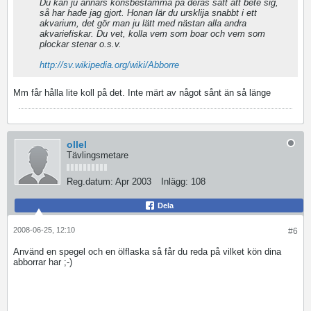
Du kan ju annars könsbestämma på deras sätt att bete sig,
så har hade jag gjort. Honan lär du ursklija snabbt i ett
akvarium, det gör man ju lätt med nästan alla andra
akvariefiskar. Du vet, kolla vem som boar och vem som
plockar stenar o.s.v.
http://sv.wikipedia.org/wiki/Abborre
Mm får hålla lite koll på det. Inte märt av något sånt än så länge
ollel
Tävlingsmetare
Reg.datum:
Apr 2003
Inlägg:
108
Dela
2008-06-25, 12:10
#6
Använd en spegel och en ölflaska så får du reda på vilket kön dina
abborrar har ;-)