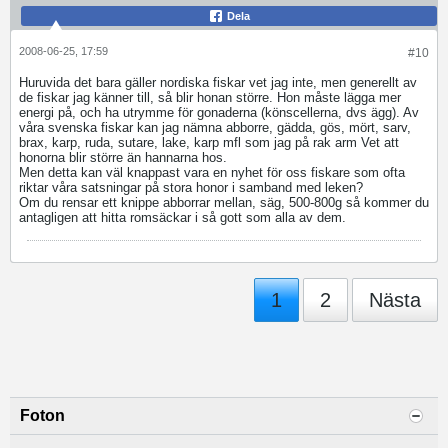
Dela
2008-06-25, 17:59
#10
Huruvida det bara gäller nordiska fiskar vet jag inte, men generellt av
de fiskar jag känner till, så blir honan större. Hon måste lägga mer
energi på, och ha utrymme för gonaderna (könscellerna, dvs ägg). Av
våra svenska fiskar kan jag nämna abborre, gädda, gös, mört, sarv,
brax, karp, ruda, sutare, lake, karp mfl som jag på rak arm Vet att
honorna blir större än hannarna hos.
Men detta kan väl knappast vara en nyhet för oss fiskare som ofta
riktar våra satsningar på stora honor i samband med leken?
Om du rensar ett knippe abborrar mellan, säg, 500-800g så kommer du
antagligen att hitta romsäckar i så gott som alla av dem.
1
2
Nästa
Foton