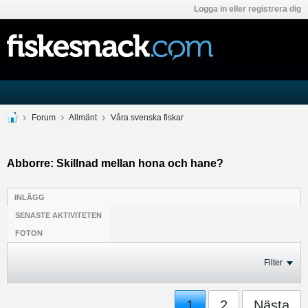
Logga in eller registrera dig
Forum
Allmänt
Våra svenska fiskar
Abborre: Skillnad mellan hona och hane?
INLÄGG
SENASTE AKTIVITETEN
FOTON
Filter
1
2
Nästa