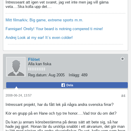
Intresseant att igen vet svaret, jag vet inte men jag vill gärna
veta....Ska kolla upp det....
Mitt filmarkiv, Big game, extreme sports m.m.
Fannigan! Oreily! Your beard is notning compered ti mine!
Andrej Look at my ear! It`s even colder!
Flötet
Alla kan fiska
Reg.datum:
Aug 2005
Inlägg:
489
Dela
2008-06-24, 13:57
#4
Intressant projekt, har du fått lek på några andra svenska firrar?
Kör en grupp på en Hane och typ tre honor.....Vad tror du om det?
Du kan ju annars könsbestämma på deras sätt att bete sig, så har
hade jag gjort. Honan lär du ursklija snabbt i ett akvarium, det gör man
ju lätt med nästan alla andra akvariefiskar. Du vet, kolla vem som boar