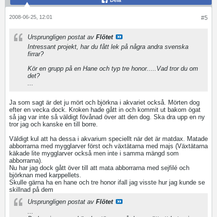
Dela
2008-06-25, 12:01
#5
Ursprungligen postat av
Flötet
Intressant projekt, har du fått lek på några andra svenska
firrar?
Kör en grupp på en Hane och typ tre honor.....Vad tror du om
det?
...
Ja som sagt är det ju mört och björkna i akvariet också. Mörten dog
efter en vecka dock. Kroken hade gått in och kommit ut bakom ögat
så jag var inte så väldigt fövånad över att den dog. Ska dra upp en ny
tror jag och kanske en till borre.
Väldigt kul att ha dessa i akvarium speciellt när det är matdax. Matade
abborrarna med mygglarver först och växtätarna med majs (Växtätarna
käkade lite mygglarver också men inte i samma mängd som
abborrarna).
Nu har jag dock gått över till att mata abborrarna med sejfilé och
björknan med karppellets.
Skulle gärna ha en hane och tre honor ifall jag visste hur jag kunde se
skillnad på dem
Ursprungligen postat av
Flötet
...