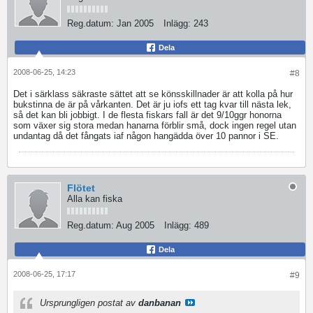
Reg.datum:
Jan 2005
Inlägg:
243
Dela
2008-06-25, 14:23
#8
Det i särklass säkraste sättet att se könsskillnader är att kolla på hur
bukstinna de är på vårkanten. Det är ju iofs ett tag kvar till nästa lek,
så det kan bli jobbigt. I de flesta fiskars fall är det 9/10ggr honorna
som växer sig stora medan hanarna förblir små, dock ingen regel utan
undantag då det fångats iaf någon hangädda över 10 pannor i SE.
Flötet
Alla kan fiska
Reg.datum:
Aug 2005
Inlägg:
489
Dela
2008-06-25, 17:17
#9
Ursprungligen postat av
danbanan