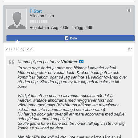
Flötet
Alla kan fiska
Reg.datum:
Aug 2005
Inlägg:
489
Dela
2008-06-25, 12:29
#7
Ursprungligen postat av
Vidofner
Ja som sagt är det ju mört och björkna i akvariet också.
Mörten dog efter en vecka dock. Kroken hade gått in och
kommit ut bakom ögat så jag var inte så väldigt fövånad över
att den dog. Ska dra upp en ny tror jag och kanske en till
borre.
Väldigt kul att ha dessa i akvarium speciellt när det är
matdax. Matade abborrarna med mygglarver först och
växtätarna med majs (Växtätarna käkade lite mygglarver
också men inte i samma mängd som abborrarna).
Nu har jag dock gått över till att mata abborrarna med sejfilé
och björknan med karppellets.
Skulle gärna ha en hane och tre honor ifall jag visste hur jag
kunde se skillnad på dem
Mm får hålla lite koll på det. Inte märt av något sånt än så