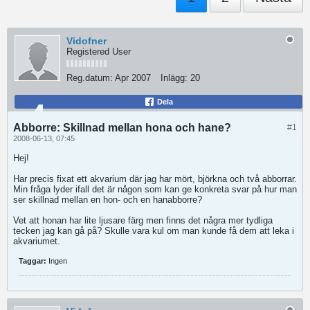
Vidofner
Registered User
Reg.datum:
Apr 2007
Inlägg:
20
Dela
Abborre: Skillnad mellan hona och hane?
#1
2008-06-13, 07:45
Hej!
Har precis fixat ett akvarium där jag har mört, björkna och två abborrar.
Min fråga lyder ifall det är någon som kan ge konkreta svar på hur man
ser skillnad mellan en hon- och en hanabborre?
Vet att honan har lite ljusare färg men finns det några mer tydliga
tecken jag kan gå på? Skulle vara kul om man kunde få dem att leka i
akvariumet.
Taggar:
Ingen