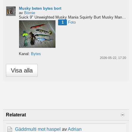
Musky beten bytes bort
av
Börnie
Suick 9" Unweighted
Musky Mania Squirrly Burt
Musky Mania Burt
1
Foto
Kanal:
Bytes
2026-05-22, 17:20
Visa alla
Relaterat
Gäddmulti mot haspel
av
Adrian