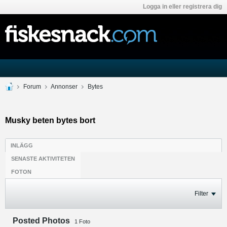
Logga in eller registrera dig
Forum
Annonser
Bytes
Musky beten bytes bort
INLÄGG
SENASTE AKTIVITETEN
FOTON
Filter
Posted Photos
1
Foto