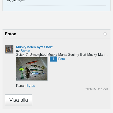
Taggar:
Ingen
Foton
Musky beten bytes bort
av
Börnie
Suick 9" Unweighted
Musky Mania Squirrly Burt
Musky Mania Burt
1
Foto
Kanal:
Bytes
2026-05-22, 17:20
Visa alla