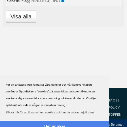
Senaste inlägg
2026-08-04, 18:43
Visa alla
För att anpassa och förbättra våra tjänster och vår kommunikation
använder Sportfiskarna ”cookies” på www.fiskesnack.com.Genom att
HJÄLP
Svenska
använda dig av www.fiskesnack.com så godkänner du detta. Vi säljer
KONTAKTA OSS
självklart inte vidare någon information om dig.
COOKIEPOLICY
Klicka här för att läsa mer om cookies och hur du tackar nej till dem.
GÅ TILL TOPPEN
Copyright ©2002 - 2021, FiskeSnack.com. Grundad 2002 av Anders Bergman.
Det är okej