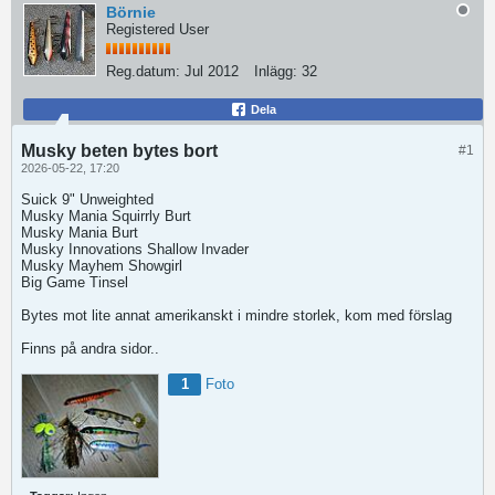
Börnie
Registered User
Reg.datum:
Jul 2012
Inlägg:
32
Dela
Musky beten bytes bort
#1
2026-05-22, 17:20
Suick 9" Unweighted
Musky Mania Squirrly Burt
Musky Mania Burt
Musky Innovations Shallow Invader
Musky Mayhem Showgirl
Big Game Tinsel
Bytes mot lite annat amerikanskt i mindre storlek, kom med förslag
Finns på andra sidor..
1
Foto