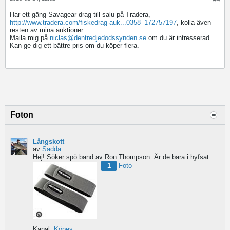
Har ett gäng Savagear drag till salu på Tradera,
http://www.tradera.com/fiskedrag-auk...0358_172757197
, kolla även
resten av mina auktioner.
Maila mig på
niclas@dentredjedodssynden.se
om du är intresserad.
Kan ge dig ett bättre pris om du köper flera.
Foton
Långskott
av
Sadda
Hej!
Söker spö band av Ron Thompson. Är de bara i hyfsat skick så köper jag gärna ett par....
1
Foto
Kanal:
Köpes