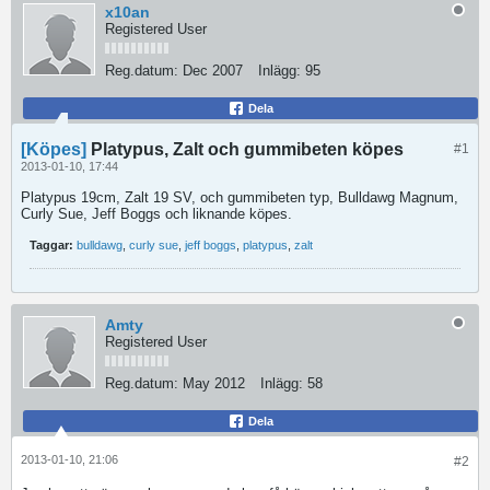
x10an
Registered User
Reg.datum:
Dec 2007
Inlägg:
95
Dela
[Köpes]
Platypus, Zalt och gummibeten köpes
#1
2013-01-10, 17:44
Platypus 19cm, Zalt 19 SV, och gummibeten typ, Bulldawg Magnum,
Curly Sue, Jeff Boggs och liknande köpes.
Taggar:
bulldawg
,
curly sue
,
jeff boggs
,
platypus
,
zalt
Amty
Registered User
Reg.datum:
May 2012
Inlägg:
58
Dela
2013-01-10, 21:06
#2