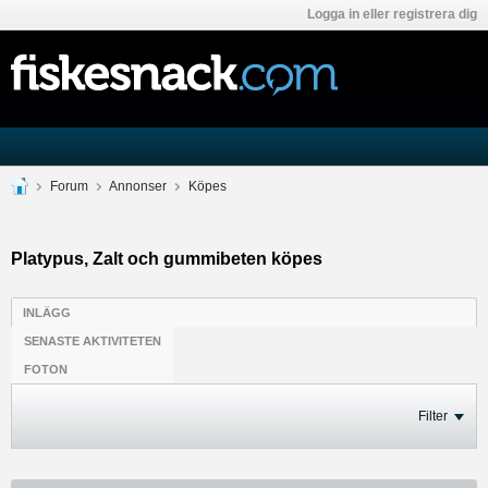
Logga in eller registrera dig
Forum
Annonser
Köpes
Platypus, Zalt och gummibeten köpes
INLÄGG
SENASTE AKTIVITETEN
FOTON
Filter