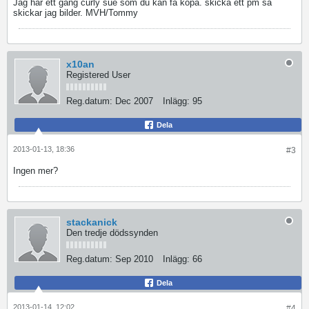
Jag har ett gäng curly sue som du kan få köpa. skicka ett pm så
skickar jag bilder. MVH/Tommy
x10an
Registered User
Reg.datum:
Dec 2007
Inlägg:
95
Dela
2013-01-13, 18:36
#3
Ingen mer?
stackanick
Den tredje dödssynden
Reg.datum:
Sep 2010
Inlägg:
66
Dela
2013-01-14, 12:02
#4