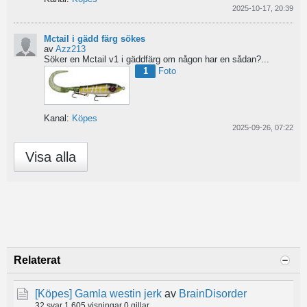
2025-10-17, 20:39
Mctail i gädd färg sökes
av
Azz213
Söker en Mctail v1 i gäddfärg om någon har en sådan?...
1
Foto
Kanal:
Köpes
2025-09-26, 07:22
Visa alla
Relaterat
[Köpes]
Gamla westin jerk
av
BrainDisorder
32 svar
1 605 visningar
0 gillar