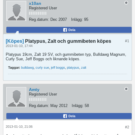
x10an
Registered User
Reg.datum:
Dec 2007
Inlägg:
95
Dela
[Köpes]
Platypus, Zalt och gummibeten köpes
#1
2013-01-10, 17:44
Platypus 19cm, Zalt 19 SV, och gummibeten typ, Bulldawg Magnum,
Curly Sue, Jeff Boggs och liknande köpes.
Taggar:
bulldawg
,
curly sue
,
jeff boggs
,
platypus
,
zalt
Amty
Registered User
Reg.datum:
May 2012
Inlägg:
58
Dela
2013-01-10, 21:06
#2