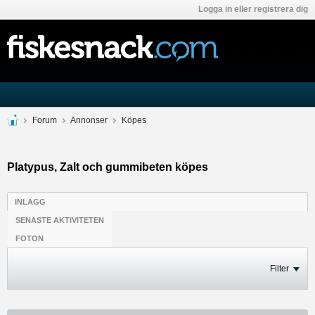
Logga in eller registrera dig
Forum
Annonser
Köpes
Platypus, Zalt och gummibeten köpes
INLÄGG
SENASTE AKTIVITETEN
FOTON
Filter