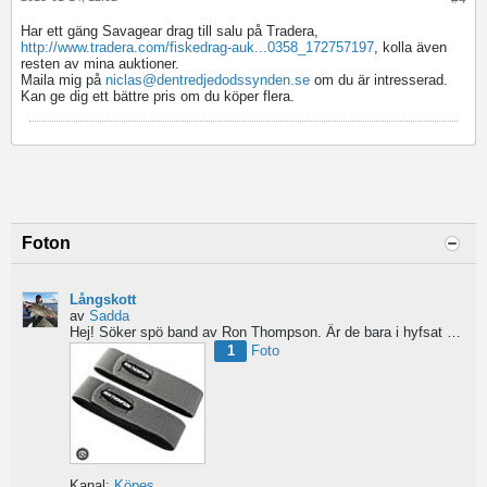
Har ett gäng Savagear drag till salu på Tradera,
http://www.tradera.com/fiskedrag-auk...0358_172757197
, kolla även
resten av mina auktioner.
Maila mig på
niclas@dentredjedodssynden.se
om du är intresserad.
Kan ge dig ett bättre pris om du köper flera.
Foton
Långskott
av
Sadda
Hej!
Söker spö band av Ron Thompson. Är de bara i hyfsat skick så köper jag gärna ett par....
1
Foto
Kanal:
Köpes