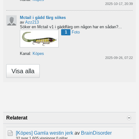
2025-10-17, 20:39
Mctail i gädd färg sökes
av
Azz213
Söker en Mctail v1 i gäddfärg om någon har en sådan?...
1
Foto
Kanal:
Köpes
2025-09-26, 07:22
Visa alla
Relaterat
[Köpes]
Gamla westin jerk
av
BrainDisorder
32 svar
1 605 visningar
0 gillar