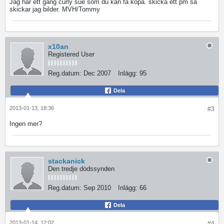
Jag har ett gäng curly sue som du kan få köpa. skicka ett pm så
skickar jag bilder. MVH/Tommy
x10an
Registered User
Reg.datum:
Dec 2007
Inlägg:
95
Dela
2013-01-13, 18:36
#3
Ingen mer?
stackanick
Den tredje dödssynden
Reg.datum:
Sep 2010
Inlägg:
66
Dela
2013-01-14, 12:02
#4