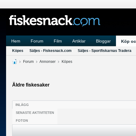
Hem
Forum
Film
Artiklar
Bloggar
Köp oc
Köpes
Säljes - Fiskesnack.com
Säljes - Sportfiskarnas Tradera
Forum
Annonser
Köpes
Äldre fiskesaker
INLÄGG
SENASTE AKTIVITETEN
FOTON