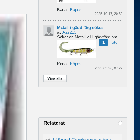
Kanal:
Köpes
2025-10-17, 20:39
Mctail i gädd färg sökes
av
Azz213
Söker en Mctail v1 i gäddfärg om någon har en sådan?...
1
Foto
Kanal:
Köpes
2025-09-26, 07:22
Visa alla
Relaterat