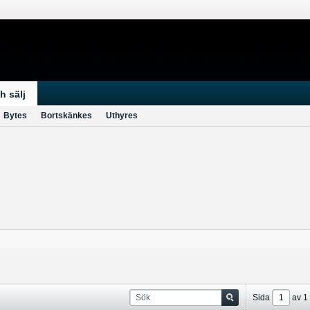
h sälj
Bytes
Bortskänkes
Uthyres
Sida
av
1