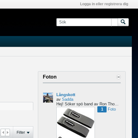
Logga in eller registrera dig
Foton
Långskott
av
Sadda
Hej!
Söker spö band av Ron Thompson. Är de bara i hyfsat skick så köper jag gärna ett par....
1
Foto
Filter