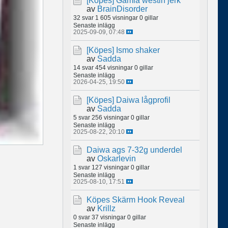
[Köpes]
Gamla westin jerk
av
BrainDisorder
32 svar
1 605 visningar
0 gillar
Senaste inlägg
2025-09-09, 07:48
[Köpes]
Ismo shaker
av
Sadda
14 svar
454 visningar
0 gillar
Senaste inlägg
2026-04-25, 19:50
[Köpes]
Daiwa lågprofil
av
Sadda
5 svar
256 visningar
0 gillar
Senaste inlägg
2025-08-22, 20:10
Daiwa ags 7-32g underdel
av
Oskarlevin
1 svar
127 visningar
0 gillar
Senaste inlägg
2025-08-10, 17:51
Köpes Skärm Hook Reveal
av
Krillz
0 svar
37 visningar
0 gillar
Senaste inlägg