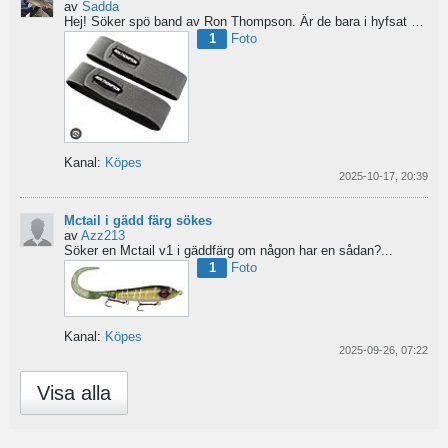
av
Sadda
Hej!
Söker spö band av Ron Thompson. Är de bara i hyfsat skick så köper jag gärna ett par....
1
Foto
Kanal:
Köpes
2025-10-17, 20:39
Mctail i gädd färg sökes
av
Azz213
Söker en Mctail v1 i gäddfärg om någon har en sådan?...
1
Foto
Kanal:
Köpes
2025-09-26, 07:22
Visa alla