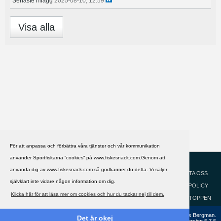
Senaste inlägg
2025-08-10, 12:59
Visa alla
För att anpassa och förbättra våra tjänster och vår kommunikation
använder Sportfiskarna ”cookies” på www.fiskesnack.com.Genom att
HJÄLP
Svenska
använda dig av www.fiskesnack.com så godkänner du detta. Vi säljer
KONTAKTA OSS
självklart inte vidare någon information om dig.
COOKIEPOLICY
Klicka här för att läsa mer om cookies och hur du tackar nej till dem.
GÅ TILL TOPPEN
Copyright ©2002 - 2021, FiskeSnack.com. Grundad 2002 av Anders Bergman.
Det är okej