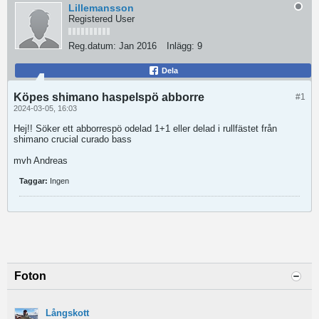
Lillemansson
Registered User
Reg.datum:
Jan 2016
Inlägg:
9
Dela
Köpes shimano haspelspö abborre
#1
2024-03-05, 16:03
Hej!! Söker ett abborrespö odelad 1+1 eller delad i rullfästet från
shimano crucial curado bass
mvh Andreas
Taggar:
Ingen
Foton
Långskott