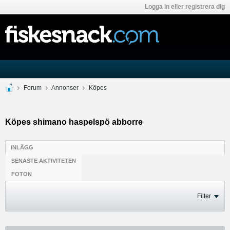
Logga in eller registrera dig
Forum
Annonser
Köpes
Köpes shimano haspelspö abborre
INLÄGG
SENASTE AKTIVITETEN
FOTON
Filter