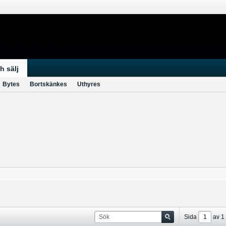
h sälj
Bytes
Bortskänkes
Uthyres
Sida
av
1