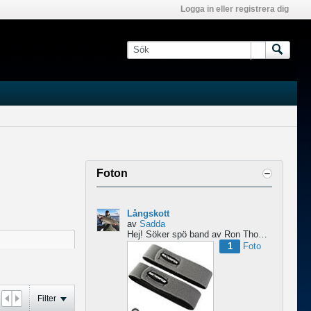
Logga in eller registrera dig
Foton
Långskott
av
Sadda
Hej!
Söker spö band av Ron Thompson. Är de bara i hyfsat skick så köper jag gärna ett par....
1
Foto
Filter