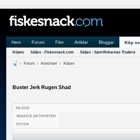
Hem
Forum
Film
Artiklar
Bloggar
Köp oc
Köpes
Säljes - Fiskesnack.com
Säljes - Sportfiskarnas Tradera
Forum
Annonser
Köpes
Buster Jerk Rugen Shad
INLÄGG
SENASTE AKTIVITETEN
FOTON