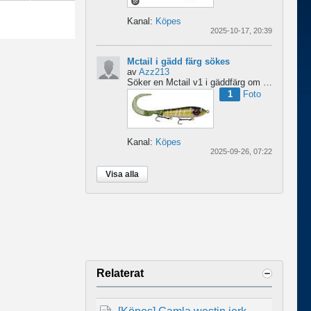
Kanal:
Köpes
2025-10-17, 20:39
Mctail i gädd färg sökes
av
Azz213
Söker en Mctail v1 i gäddfärg om någon har en sådan?...
1
Foto
Kanal:
Köpes
2025-09-26, 07:22
Visa alla
Relaterat