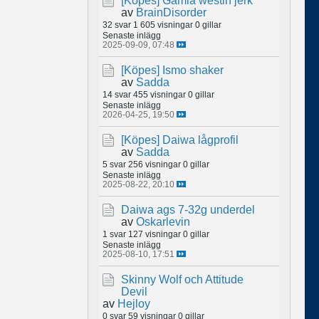
[Köpes]
Gamla westin jerk
av
BrainDisorder
32 svar
1 605 visningar
0 gillar
Senaste inlägg
2025-09-09, 07:48
[Köpes]
Ismo shaker
av
Sadda
14 svar
455 visningar
0 gillar
Senaste inlägg
2026-04-25, 19:50
[Köpes]
Daiwa lågprofil
av
Sadda
5 svar
256 visningar
0 gillar
Senaste inlägg
2025-08-22, 20:10
Daiwa ags 7-32g underdel
av
Oskarlevin
1 svar
127 visningar
0 gillar
Senaste inlägg
2025-08-10, 17:51
Skinny Wolf och Attitude
Devil
av
Hejloy
0 svar
59 visningar
0 gillar