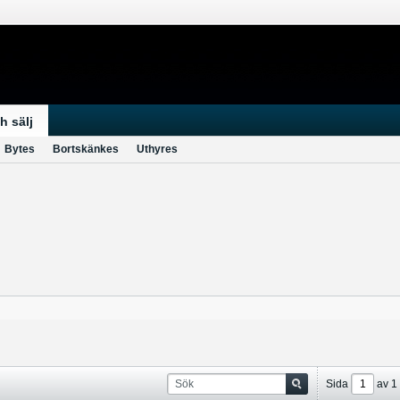
h sälj
Bytes
Bortskänkes
Uthyres
Sida
av
1