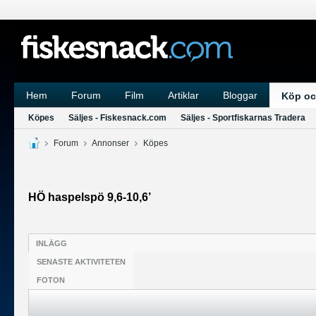
Hem
Forum
Film
Artiklar
Bloggar
Köp oc
Köpes
Säljes - Fiskesnack.com
Säljes - Sportfiskarnas Tradera
Forum
Annonser
Köpes
HÖ haspelspö 9,6-10,6’
INLÄGG
SENASTE AKTIVITETEN
FOTON