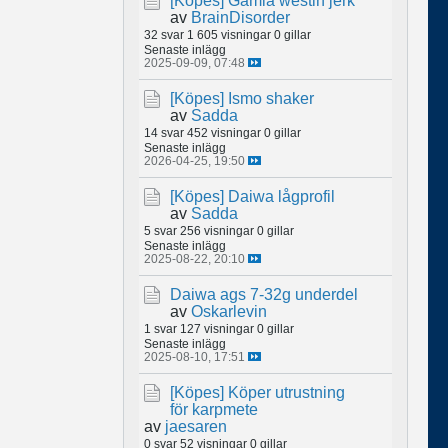
[Köpes]
Gamla westin jerk
av
BrainDisorder
32 svar
1 605 visningar
0 gillar
Senaste inlägg
2025-09-09, 07:48
[Köpes]
Ismo shaker
av
Sadda
14 svar
452 visningar
0 gillar
Senaste inlägg
2026-04-25, 19:50
[Köpes]
Daiwa lågprofil
av
Sadda
5 svar
256 visningar
0 gillar
Senaste inlägg
2025-08-22, 20:10
Daiwa ags 7-32g underdel
av
Oskarlevin
1 svar
127 visningar
0 gillar
Senaste inlägg
2025-08-10, 17:51
[Köpes]
Köper utrustning
för karpmete
av
jaesaren
0 svar
52 visningar
0 gillar