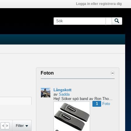
Logga in eller registrera dig
Foton
Långskott
av
Sadda
Hej!
Söker spö band av Ron Thompson. Är de bara i hyfsat skick så köper jag gärna ett par....
1
Foto
Filter