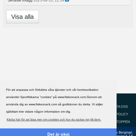
Senaste inlägg
2025-08-10, 12:59
Visa alla
För att anpassa och förbättra våra tjänster och vår kommunikation
använder Sportfiskarna ”cookies” på www.fiskesnack.com.Genom att
HJÄLP
Svenska
använda dig av www.fiskesnack.com så godkänner du detta. Vi säljer
KONTAKTA OSS
självklart inte vidare någon information om dig.
COOKIEPOLICY
Klicka här för att läsa mer om cookies och hur du tackar nej till dem.
GÅ TILL TOPPEN
Copyright ©2002 - 2021, FiskeSnack.com. Grundad 2002 av Anders Bergman.
Det är okej