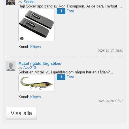
av
Sadda
Hej!
Söker spö band av Ron Thompson. Är de bara i hyfsat skick så köper jag gärna ett par....
1
Foto
Kanal:
Köpes
2025-10-17, 20:39
Mctail i gädd färg sökes
av
Azz213
Söker en Mctail v1 i gäddfärg om någon har en sådan?...
1
Foto
Kanal:
Köpes
2025-09-26, 07:22
Visa alla