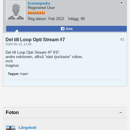
losmopedo
Registered User
Reg.datum:
Feb 2012
Inlägg:
80
Dela
Del till Loop Opti Stream #7
#1
2026-05-13, 12:48
Del till Loop Opti Stream #7 9’6”.
andra sektionen, alltså ”näst tjockaste” sökes.
mvh
magnus
Taggar:
Ingen
Foton
Långskott