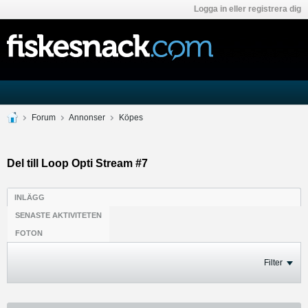
Logga in eller registrera dig
Forum
Annonser
Köpes
Del till Loop Opti Stream #7
INLÄGG
SENASTE AKTIVITETEN
FOTON
Filter