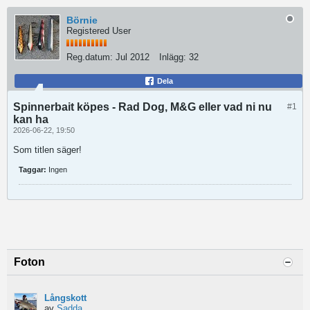
Börnie
Registered User
Reg.datum:
Jul 2012
Inlägg:
32
Dela
Spinnerbait köpes - Rad Dog, M&G eller vad ni nu
#1
kan ha
2026-06-22, 19:50
Som titlen säger!
Taggar:
Ingen
Foton
Långskott
av
Sadda