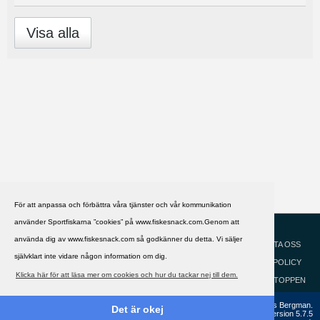
Visa alla
För att anpassa och förbättra våra tjänster och vår kommunikation
använder Sportfiskarna ”cookies” på www.fiskesnack.com.Genom att
HJÄLP
Svenska
använda dig av www.fiskesnack.com så godkänner du detta. Vi säljer
KONTAKTA OSS
självklart inte vidare någon information om dig.
COOKIEPOLICY
Klicka här för att läsa mer om cookies och hur du tackar nej till dem.
GÅ TILL TOPPEN
Copyright ©2002 - 2021, FiskeSnack.com. Grundad 2002 av Anders Bergman.
Det är okej
Powered by
vBulletin®
Version 5.7.5