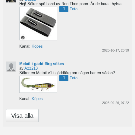
Hej!
Söker spö band av Ron Thompson. Är de bara i hyfsat skick så köper jag gärna ett par....
1
Foto
Kanal:
Köpes
2025-10-17, 20:39
Mctail i gädd färg sökes
av
Azz213
Söker en Mctail v1 i gäddfärg om någon har en sådan?...
1
Foto
Kanal:
Köpes
2025-09-26, 07:22
Visa alla