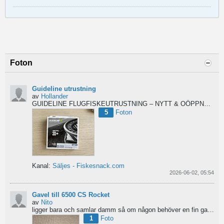
Foton
Guideline utrustning
av
Hollander
GUIDELINE FLUGFISKEUTRUSTNING – NYTT & OÖPPNAT
Säl
5
Foton
Kanal:
Säljes - Fiskesnack.com
2026-06-02, 05:54
Gavel till 6500 CS Rocket
av
Nito
ligger bara och samlar damm så om någon behöver en fin gavel är det bara att hotja till, enklast på...
1
Foto