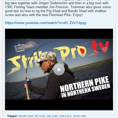
big lake together with Jörgen Söderström and then in a big river with
CWC Fishing Team member Jon Persson. Trumman also gives some
good tips on how to rig the Pig Shad and Bandit Shad with shallow
screw and also with the new Flexhead Pike. Enjoy!
https://www.youtube.com/watch?v=eO_ZVzYJpyg
Taggar:
bandit shad
,
bft roots
,
pig shad
,
strike pro
,
strike wire