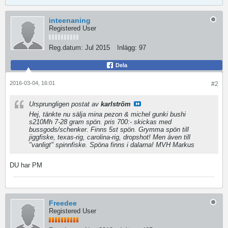
inteenaning
Registered User
Reg.datum:
Jul 2015
Inlägg:
97
Dela
2016-03-04, 16:01
#2
Ursprungligen postat av
karlström
Hej, tänkte nu sälja mina pezon & michel gunki bushi
s210Mh 7-28 gram spön. pris 700:- skickas med
bussgods/schenker. Finns 5st spön. Grymma spön till
jiggfiske, texas-rig, carolina-rig, dropshot! Men även till
"vanligt" spinnfiske. Spöna finns i dalarna! MVH Markus
DU har PM
Freedee
Registered User