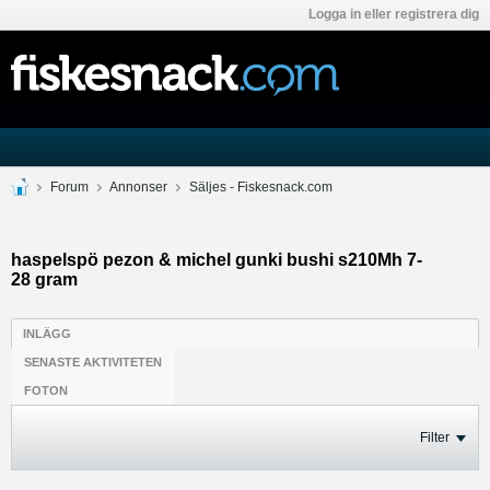
Logga in eller registrera dig
Forum
Annonser
Säljes - Fiskesnack.com
haspelspö pezon & michel gunki bushi s210Mh 7-
28 gram
INLÄGG
SENASTE AKTIVITETEN
FOTON
Filter