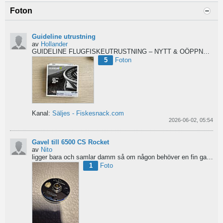
Foton
Guideline utrustning
av
Hollander
GUIDELINE FLUGFISKEUTRUSTNING – NYTT & OÖPPNAT
Säl
5
Foton
Kanal:
Säljes - Fiskesnack.com
2026-06-02, 05:54
Gavel till 6500 CS Rocket
av
Nito
ligger bara och samlar damm så om någon behöver en fin gavel är det bara att hotja till, enklast på...
1
Foto