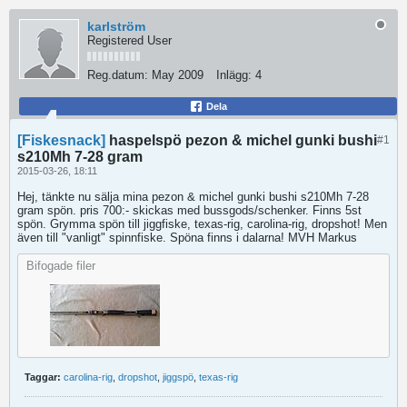
karlström
Registered User
Reg.datum:
May 2009
Inlägg:
4
Dela
[Fiskesnack]
haspelspö pezon & michel gunki bushi
#1
s210Mh 7-28 gram
2015-03-26, 18:11
Hej, tänkte nu sälja mina pezon & michel gunki bushi s210Mh 7-28
gram spön. pris 700:- skickas med bussgods/schenker. Finns 5st
spön. Grymma spön till jiggfiske, texas-rig, carolina-rig, dropshot! Men
även till "vanligt" spinnfiske. Spöna finns i dalarna! MVH Markus
Bifogade filer
Taggar:
carolina-rig
,
dropshot
,
jiggspö
,
texas-rig