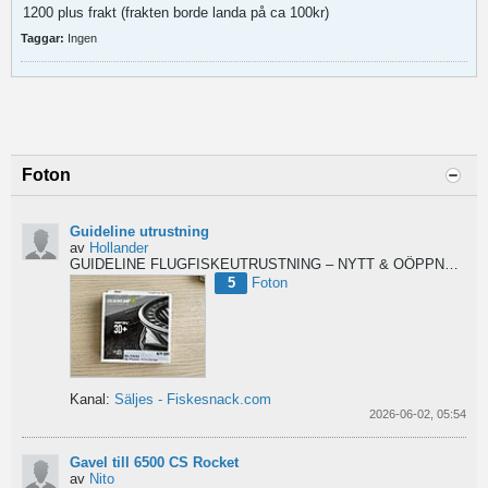
1200 plus frakt (frakten borde landa på ca 100kr)
Taggar:
Ingen
Foton
Guideline utrustning
av
Hollander
GUIDELINE FLUGFISKEUTRUSTNING – NYTT & OÖPPNAT
Säl
5
Foton
Kanal:
Säljes - Fiskesnack.com
2026-06-02, 05:54
Gavel till 6500 CS Rocket
av
Nito