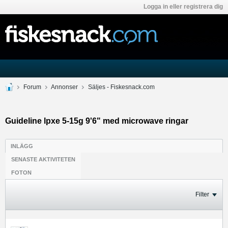
Logga in eller registrera dig
Forum
Annonser
Säljes - Fiskesnack.com
Guideline lpxe 5-15g 9'6" med microwave ringar
INLÄGG
SENASTE AKTIVITETEN
FOTON
Filter