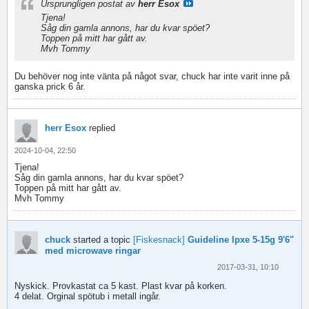
Ursprungligen postat av
herr Esox
Tjena!
Såg din gamla annons, har du kvar spöet?
Toppen på mitt har gått av.
Mvh Tommy
Du behöver nog inte vänta på något svar, chuck har inte varit inne på
ganska prick 6 år.
herr Esox
replied
2024-10-04, 22:50
Tjena!
Såg din gamla annons, har du kvar spöet?
Toppen på mitt har gått av.
Mvh Tommy
chuck
started a topic
[Fiskesnack]
Guideline lpxe 5-15g 9'6"
med microwave ringar
2017-03-31, 10:10
Nyskick. Provkastat ca 5 kast. Plast kvar på korken.
4 delat. Orginal spötub i metall ingår.