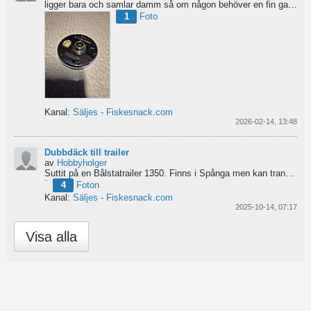
ligger bara och samlar damm så om någon behöver en fin gavel är det bara att hotja till, enklast på...
1
Foto
Kanal:
Säljes - Fiskesnack.com
2026-02-14, 13:48
Dubbdäck till trailer
av
Hobbyholger
Suttit på en Bålstatrailer 1350. Finns i Spånga men kan transporteras mot Linköping. 500kr
4
Foton
Kanal:
Säljes - Fiskesnack.com
2025-10-14, 07:17
Visa alla