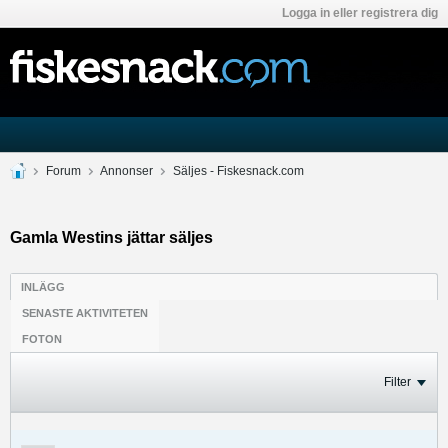
Logga in eller registrera dig
Forum
Annonser
Säljes - Fiskesnack.com
Gamla Westins jättar säljes
INLÄGG
SENASTE AKTIVITETEN
FOTON
Filter