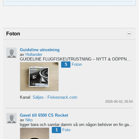
Foton
Guideline utrustning
av
Hollander
GUIDELINE FLUGFISKEUTRUSTNING – NYTT & OÖPPNAT
Säl
5
Foton
Kanal:
Säljes - Fiskesnack.com
2026-06-02, 05:54
Gavel till 6500 CS Rocket
av
Nito
ligger bara och samlar damm så om någon behöver en fin gavel är det bara att hotja till, enklast på...
1
Foto