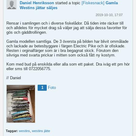
Daniel Henriksson
started a topic
[Fiskesnack]
Gamla
Westins jättar säljes
2019-10-10, 17:07
Rensar i samlingen och i diverse fiskelådor. Då tiden inte räcker till
och alldeles för mycket drag så väljer jag att sälja dessa favoriter för
gös och gäddtrollingen.
Gamla modellen samtliga. De 3 översta på bilden har blivit ommålade
och lackade av betesbyggare i färgen Electric Pike och är ofiskade.
Resten i orginalfärger som är i bra begagnat skick. Förutom den
silvriga med svarta prickar i mitten som också fått ny kostym.
Kom med bud på enskilda eller alla som ett paket. Dra iväg ett pm hör
eller sms till 0722056775.
// Daniel
1
Foto
Taggar:
westins
,
westins jätte