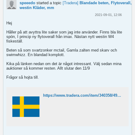
speeedo
started a topic
[Tradera]
Blandade beten, Flytoverall,
westin Kläder, mm
2021-09-01, 12:06
Hej
Håller på att avyttra lite saker som jag inte använder. Finns bla lite
spön, I princip ny flytoverall från imax. Nästan nytt westin W4
fiskeställ.
Beten så som svartzonker mctail, Gamla zalten med skarv och
swimwhizz. En blandad komplott.
Kika på länken nedan om det är något intressant. Välj sedan mina
auktioner så kommer resten. Allt slutar den 11/9
Frågor så hojta till.
https://www.tradera.com/item/340358/491627407/pig-shad-nya-blandade-farger