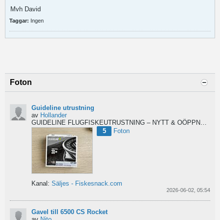
Mvh David
Taggar:
Ingen
Foton
Guideline utrustning
av
Hollander
GUIDELINE FLUGFISKEUTRUSTNING – NYTT & OÖPPNAT
Säl
5
Foton
Kanal:
Säljes - Fiskesnack.com
2026-06-02, 05:54
Gavel till 6500 CS Rocket
av
Nito