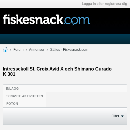
Logga in eller registrera dig
Forum
Annonser
Säljes - Fiskesnack.com
Intressekoll St. Croix Avid X och Shimano Curado
K 301
INLÄGG
SENASTE AKTIVITETEN
FOTON
Filter