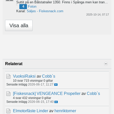
Suttit på en Bålstatrailer 1350. Finns i Spånga men kan transporteras mot Linköping. 500kr
4
Foton
Kanal:
Säljes - Fiskesnack.com
2025-10-14, 07:17
Visa alla
Relaterat
VuoksiRaksi
av
Cobb´s
10 svar
715 visningar
0 gillar
Senaste inlägg
2026-06-17, 11:27
[Fiskesnack]
VENGEANCE Propeller
av
Cobb´s
4 svar
432 visningar
0 gillar
Senaste inlägg
2026-06-15, 17:40
Elmotorfäste Linder
av
henriktorner