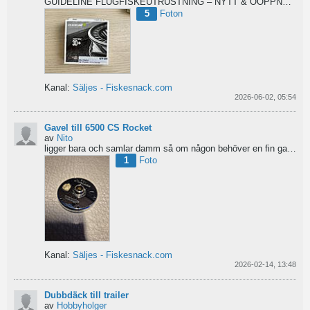
GUIDELINE FLUGFISKEUTRUSTNING – NYTT & OÖPPNAT
Säl
5
Foton
Kanal:
Säljes - Fiskesnack.com
2026-06-02, 05:54
Gavel till 6500 CS Rocket
av
Nito
ligger bara och samlar damm så om någon behöver en fin gavel är det bara att hotja till, enklast på...
1
Foto
Kanal:
Säljes - Fiskesnack.com
2026-02-14, 13:48
Dubbdäck till trailer
av
Hobbyholger