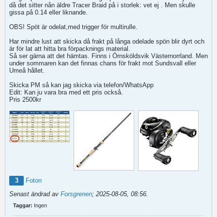
då det sitter nån äldre Tracer Braid på i storlek: vet ej . Men skulle
gissa på 0.14 eller liknande.
OBS! Spöt är odelat,med trigger för multirulle.
Har mindre lust att skicka då frakt på långa odelade spön blir dyrt och
är för lat att hitta bra förpacknings material.
Så ser gärna att det hämtas. Finns i Örnsköldsvik Västernorrland. Men
under sommaren kan det finnas chans för frakt mot Sundsvall eller
Umeå hållet.
Skicka PM så kan jag skicka via telefon/WhatsApp
Edit: Kan ju vara bra med ett pris också.
Pris 2500kr
3
Foton
Senast ändrad av
Forsgrenen
;
2025-08-05, 08:56
.
Taggar:
Ingen