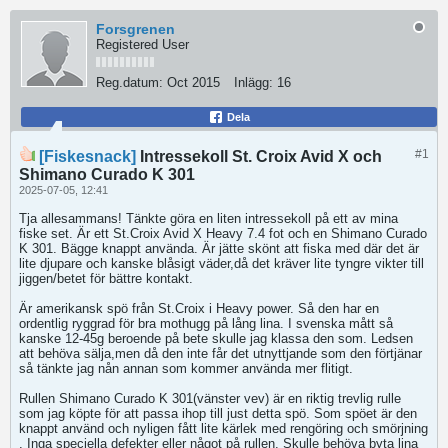
Forsgrenen
Registered User
Reg.datum:
Oct 2015
Inlägg:
16
Dela
#1
[Fiskesnack]
Intressekoll St. Croix Avid X och
Shimano Curado K 301
2025-07-05, 12:41
Tja allesammans! Tänkte göra en liten intressekoll på ett av mina
fiske set. Är ett St.Croix Avid X Heavy 7.4 fot och en Shimano Curado
K 301. Bägge knappt använda. Är jätte skönt att fiska med där det är
lite djupare och kanske blåsigt väder,då det kräver lite tyngre vikter till
jiggen/betet för bättre kontakt.
Är amerikansk spö från St.Croix i Heavy power. Så den har en
ordentlig ryggrad för bra mothugg på lång lina. I svenska mått så
kanske 12-45g beroende på bete skulle jag klassa den som. Ledsen
att behöva sälja,men då den inte får det utnyttjande som den förtjänar
så tänkte jag nån annan som kommer använda mer flitigt.
Rullen Shimano Curado K 301(vänster vev) är en riktig trevlig rulle
som jag köpte för att passa ihop till just detta spö. Som spöet är den
knappt använd och nyligen fått lite kärlek med rengöring och smörjning
. Inga speciella defekter eller något på rullen. Skulle behöva byta lina