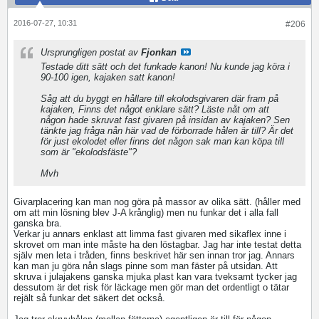
2016-07-27, 10:31
#206
Ursprungligen postat av
Fjonkan
Testade ditt sätt och det funkade kanon! Nu kunde jag köra i
90-100 igen, kajaken satt kanon!
Såg att du byggt en hållare till ekolodsgivaren där fram på
kajaken, Finns det något enklare sätt? Läste nåt om att
någon hade skruvat fast givaren på insidan av kajaken? Sen
tänkte jag fråga nån här vad de förborrade hålen är till? Är det
för just ekolodet eller finns det någon sak man kan köpa till
som är "ekolodsfäste"?
Mvh
Givarplacering kan man nog göra på massor av olika sätt. (håller med
om att min lösning blev J-A krånglig) men nu funkar det i alla fall
ganska bra.
Verkar ju annars enklast att limma fast givaren med sikaflex inne i
skrovet om man inte måste ha den löstagbar. Jag har inte testat detta
själv men leta i tråden, finns beskrivet här sen innan tror jag. Annars
kan man ju göra nån slags pinne som man fäster på utsidan. Att
skruva i julajakens ganska mjuka plast kan vara tveksamt tycker jag
dessutom är det risk för läckage men gör man det ordentligt o tätar
rejält så funkar det säkert det också.