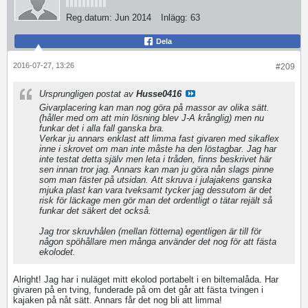
Reg.datum:
Jun 2014
Inlägg:
63
Dela
2016-07-27, 13:26
#209
Ursprungligen postat av
Husse0416
Givarplacering kan man nog göra på massor av olika sätt.
(håller med om att min lösning blev J-A krånglig) men nu
funkar det i alla fall ganska bra.
Verkar ju annars enklast att limma fast givaren med sikaflex
inne i skrovet om man inte måste ha den löstagbar. Jag har
inte testat detta själv men leta i tråden, finns beskrivet här
sen innan tror jag. Annars kan man ju göra nån slags pinne
som man fäster på utsidan. Att skruva i julajakens ganska
mjuka plast kan vara tveksamt tycker jag dessutom är det
risk för läckage men gör man det ordentligt o tätar rejält så
funkar det säkert det också.
Jag tror skruvhålen (mellan fötterna) egentligen är till för
någon spöhållare men många använder det nog för att fästa
ekolodet.
Alright! Jag har i nuläget mitt ekolod portabelt i en biltemalåda. Har
givaren på en tving, funderade på om det går att fästa tvingen i
kajaken på nåt sätt. Annars får det nog bli att limma!