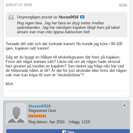
2016-07-27, 09:50
#205
Ursprungligen postat av
Husse0416
Nog ingen fara. Jag har bara en dryg meter imellan
spännbanden. Jag har nämligen kajaken långt fram på taket
annars kan man inte öppna bakluckan helt
Testade ditt sätt och det funkade kanon! Nu kunde jag köra i 90-100
igen, kajaken satt kanon!
Såg att du byggt en hållare till ekolodsgivaren där fram på kajaken,
Finns det något enklare sätt? Läste nåt om att någon hade skruvat
fast givaren på insidan av kajaken? Sen tänkte jag fråga nån här vad
de förborrade hålen är till? Är det för just ekolodet eller finns det någon
sak man kan köpa till som är "ekolodsfäste"?
Mvh
Husse0416
Registered User
Reg.datum:
Apr 2016
Inlägg:
1219
Dela