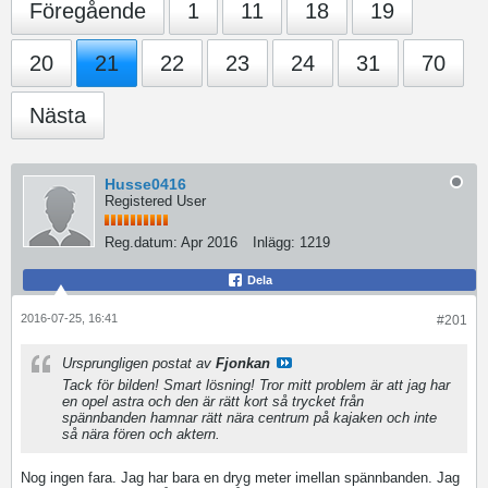
Föregående
1
11
18
19
20
21
22
23
24
31
70
Nästa
Husse0416
Registered User
Reg.datum:
Apr 2016
Inlägg:
1219
Dela
2016-07-25, 16:41
#201
Ursprungligen postat av
Fjonkan
Tack för bilden! Smart lösning! Tror mitt problem är att jag har
en opel astra och den är rätt kort så trycket från
spännbanden hamnar rätt nära centrum på kajaken och inte
så nära fören och aktern.
Nog ingen fara. Jag har bara en dryg meter imellan spännbanden. Jag