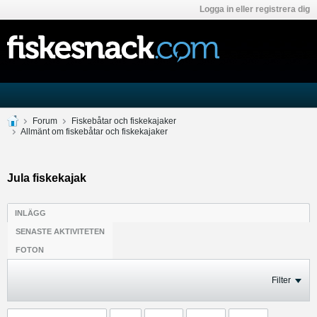
Logga in eller registrera dig
Forum
Fiskebåtar och fiskekajaker
Allmänt om fiskebåtar och fiskekajaker
Jula fiskekajak
INLÄGG
SENASTE AKTIVITETEN
FOTON
Filter