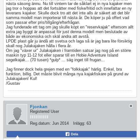
nästa säsong ännu. Nu till vintern tar de såklart ej in nya kajaker men
jag tror o hoppas att det fortsätter med fiske/fritid och innefattar en ny
leverans kajaker. Skulle dock tro att det inte alls är säkert att det blir
samma modell man importerar till nästa år. De köper ju på offert vad
som passar efter pris/tillgång/efterfrågan.
Jag funderade ett tag om jag skulle köpt en "reservkajak" eftersom allt
extra jag byggt är anpassat för just denna modell men beslutade av
både av ekonomiska och skäl andra att avstå.
LPDE plast går ju ändå att svetsa och laga så är jag bara lite försiktig
skall nog Julakajaken hålla i flera år.
Om jag "växer ur" Julakajaken i framtiden satsar jag nog på en större
maskin typ 11-12 fot eller sparar till en Hobie Adventure Island
segelkajak... (70 tusen) *gulp* ... säg inget till frugan...
Jag finner dock hela grejen med en "folkkajak" härlig. Enkel, bra
funktion, billig. Det måste blivit många nya kajakfiskare på grund av
Julakajaken! Kul!
/Gustav
Fjonkan
Registered User
Reg.datum:
Jun 2014
Inlägg:
63
Dela