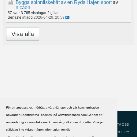
Bygga spinnfiskebåt av en Ryds Hajen sport
av
nicaon
57 svar
3 785 visningar
2 gillar
Senaste inlägg
2026-04-29, 20:59
Visa alla
För att anpassa och förbättra våra tjänster och vår kommunikation
använder Sportfiskarna ”cookies” på www.fiskesnack.com.Genom att
HJÄLP
Svenska
använda dig av www.fiskesnack.com så godkänner du detta. Vi säljer
KONTAKTA OSS
självklart inte vidare någon information om dig.
COOKIEPOLICY