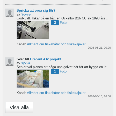
Spricka att oroa sig för?
av
Yoyye
Godkväll.
Kikar på en båt, en Ockelbo B16 CC av 1990 års modell, men skulle behöva lite...
3
Foton
Kanal:
Allmänt om fiskebåtar och fiskekajaker
2026-05-21, 20:20
Svar till
Crecent 432 projekt
av
syx94
Sen är väl planen att såga upp golvet här för att bygga en liten brun för pump och täta resterande del...
1
Foto
Kanal:
Allmänt om fiskebåtar och fiskekajaker
2026-05-15, 16:36
Visa alla