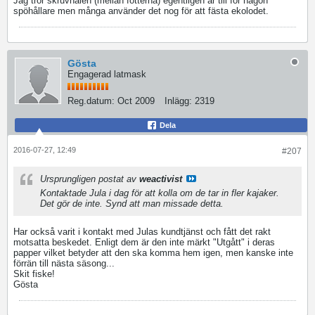
Jag tror skruvhålen (mellan fötterna) egentligen är till för någon
spöhållare men många använder det nog för att fästa ekolodet.
Gösta
Engagerad latmask
Reg.datum:
Oct 2009
Inlägg:
2319
Dela
2016-07-27, 12:49
#207
Ursprungligen postat av
weactivist
Kontaktade Jula i dag för att kolla om de tar in fler kajaker.
Det gör de inte. Synd att man missade detta.
Har också varit i kontakt med Julas kundtjänst och fått det rakt
motsatta beskedet. Enligt dem är den inte märkt "Utgått" i deras
papper vilket betyder att den ska komma hem igen, men kanske inte
förrän till nästa säsong...
Skit fiske!
Gösta