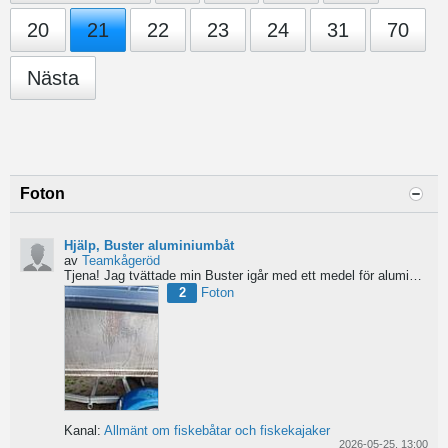
20
21
22
23
24
31
70
Nästa
Foton
Hjälp, Buster aluminiumbåt
av
Teamkågeröd
Tjena!
Jag tvättade min Buster igår med ett medel för aluminiumbåtar och nu blev ytan konstig/flammig...
2
Foton
Kanal:
Allmänt om fiskebåtar och fiskekajaker
2026-05-25, 13:00