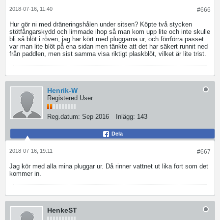
2018-07-16, 11:40
#666
Hur gör ni med dräneringshålen under sitsen? Köpte två stycken
stötfångarskydd och limmade ihop så man kom upp lite och inte skulle
bli så blöt i röven, jag har kört med pluggarna ur, och förrförra passet
var man lite blöt på ena sidan men tänkte att det har säkert runnit ned
från paddlen, men sist samma visa riktigt plaskblöt, vilket är lite trist.
Henrik-W
Registered User
Reg.datum:
Sep 2016
Inlägg:
143
Dela
2018-07-16, 19:11
#667
Jag kör med alla mina pluggar ur. Då rinner vattnet ut lika fort som det
kommer in.
HenkeST