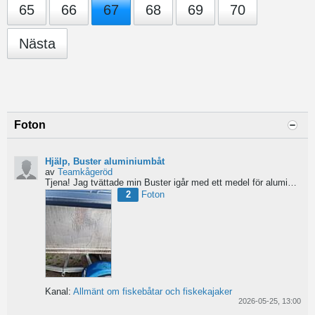
65
66
67
68
69
70
Nästa
Foton
Hjälp, Buster aluminiumbåt
av
Teamkågeröd
Tjena!
Jag tvättade min Buster igår med ett medel för aluminiumbåtar och nu blev ytan konstig/flammig...
2
Foton
Kanal:
Allmänt om fiskebåtar och fiskekajaker
2026-05-25, 13:00