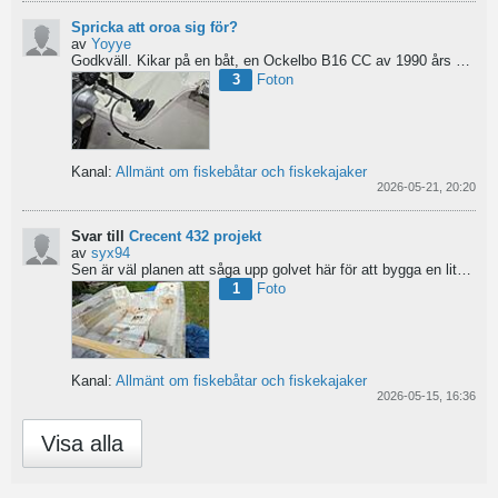
Spricka att oroa sig för?
av
Yoyye
Godkväll.
Kikar på en båt, en Ockelbo B16 CC av 1990 års modell, men skulle behöva lite...
3
Foton
Kanal:
Allmänt om fiskebåtar och fiskekajaker
2026-05-21, 20:20
Svar till
Crecent 432 projekt
av
syx94
Sen är väl planen att såga upp golvet här för att bygga en liten brun för pump och täta resterande del...
1
Foto
Kanal:
Allmänt om fiskebåtar och fiskekajaker
2026-05-15, 16:36
Visa alla