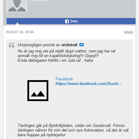
Dela
2018-07-16, 20:44
#668
Ursprungligen postat av
widetrak
Nu är jag nog ute på rejält djupt vatten, men jag har iaf
anmält mig till en kajakfisketävling!!! Ojojoj!!!
Enda deltagaren hittills i en Jula iaf , haha
Facebook
https://www.facebook.com/Sundsvall-Kayak-Open-604319899906813/
Tävlingen går på Björköfjärden, söder om Sundsvall. Första
tävlingen nånsin för min del och nya fiskevatten, så det är väl
bara hoppas på nybörjartur