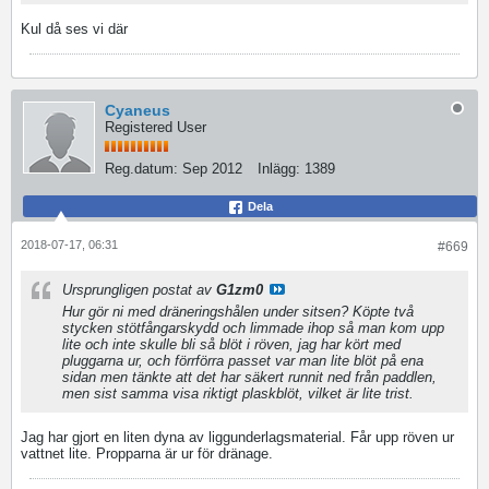
Kul då ses vi där
Cyaneus
Registered User
Reg.datum:
Sep 2012
Inlägg:
1389
Dela
2018-07-17, 06:31
#669
Ursprungligen postat av
G1zm0
Hur gör ni med dräneringshålen under sitsen? Köpte två
stycken stötfångarskydd och limmade ihop så man kom upp
lite och inte skulle bli så blöt i röven, jag har kört med
pluggarna ur, och förrförra passet var man lite blöt på ena
sidan men tänkte att det har säkert runnit ned från paddlen,
men sist samma visa riktigt plaskblöt, vilket är lite trist.
Jag har gjort en liten dyna av liggunderlagsmaterial. Får upp röven ur
vattnet lite. Propparna är ur för dränage.