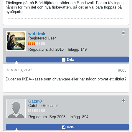
Tävlingen går på Björköfjärden, söder om Sundsvall. Första tävlingen
nånsin för min del och nya fiskevatten, så det är väl bara hoppas på
nybörjartur
widetrak
Registered User
Reg.datum:
Jul 2015
Inlägg:
149
Dela
2018-07-04, 21:37
#665
Duger en IKEA-kasse som drivankare eller har någon provat ett riktigt?
G1zm0
Catch o Release!
Reg.datum:
Sep 2003
Inlägg:
894
Dela