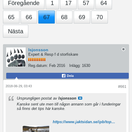
Föregående
1
17
57
64
65
66
67
68
69
70
Nästa
lsjonsson
Expert & Resp f d storfiskare
Reg.datum:
Feb 2016
Inlägg:
1630
Dela
2018-06-29, 03:43
#661
Ursprungligen postat av
lsjonsson
Kanske sent ute men till någon annann som går i funderingar
så finns det tips här kanske.
https://www.jaktsidan.se/ipb/topic/48782-jaga-f%C3%A5gel-fr%C3%A5n-havskajak/