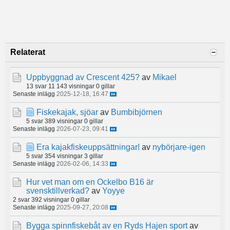
Relaterat
Uppbyggnad av Crescent 425?
av
Mikael
13 svar
11 143 visningar
0 gillar
Senaste inlägg
2025-12-18, 16:47
Fiskekajak, sjöar
av
Bumbibjörnen
5 svar
389 visningar
0 gillar
Senaste inlägg
2026-07-23, 09:41
Era kajakfiskeuppsättningar!
av
nybörjare-igen
5 svar
354 visningar
3 gillar
Senaste inlägg
2026-02-06, 14:33
Hur vet man om en Ockelbo B16 är
svensktillverkad?
av
Yoyye
2 svar
392 visningar
0 gillar
Senaste inlägg
2025-09-27, 20:08
Bygga spinnfiskebåt av en Ryds Hajen sport
av