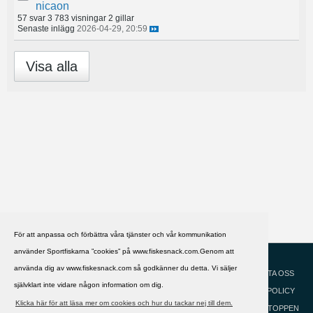
nicaon
57 svar
3 783 visningar
2 gillar
Senaste inlägg
2026-04-29, 20:59
Visa alla
För att anpassa och förbättra våra tjänster och vår kommunikation
använder Sportfiskarna ”cookies” på www.fiskesnack.com.Genom att
HJÄLP
Svenska
använda dig av www.fiskesnack.com så godkänner du detta. Vi säljer
KONTAKTA OSS
självklart inte vidare någon information om dig.
COOKIEPOLICY
Klicka här för att läsa mer om cookies och hur du tackar nej till dem.
GÅ TILL TOPPEN