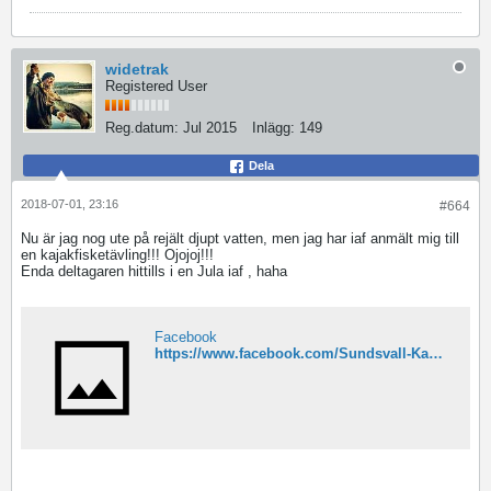
widetrak
Registered User
Reg.datum:
Jul 2015
Inlägg:
149
Dela
2018-07-01, 23:16
#664
Nu är jag nog ute på rejält djupt vatten, men jag har iaf anmält mig till
en kajakfisketävling!!! Ojojoj!!!
Enda deltagaren hittills i en Jula iaf , haha
Facebook
https://www.facebook.com/Sundsvall-Kayak-Open-604319899906813/