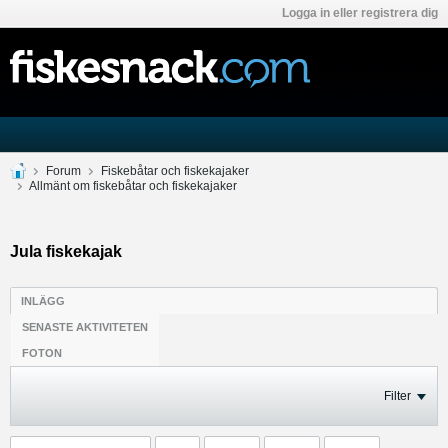
Logga in eller registrera dig
Forum
Fiskebåtar och fiskekajaker
Allmänt om fiskebåtar och fiskekajaker
Jula fiskekajak
INLÄGG
SENASTE AKTIVITETEN
FOTON
Filter