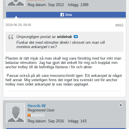
Reg.datum:
Sep 2012
Inlägg:
1389
Dela
2018-06-29, 08:40
#662
Ursprungligen postat av
widetrak
Funkar det med nitmutter direkt i skrovet om man vill
montera ankarspel t ex?
Plasten är rätt mjuk så man skall nog vara försiktig med hur mkt man
belastar nitmuttern. Jag har gjort det enkelt för mig och kopplat min
anchor trolley till de befintliga fästena i för och akter.
Passar också på att vara messerschmitt igen: Ett ankarspel är något
helt annat. Mig veterligen finns det inget bra svenskt ord för anchor
trolley men ordet ankarspel är sas redan upptaget.
Henrik-W
Registered User
Reg.datum:
Sep 2016
Inlägg:
143