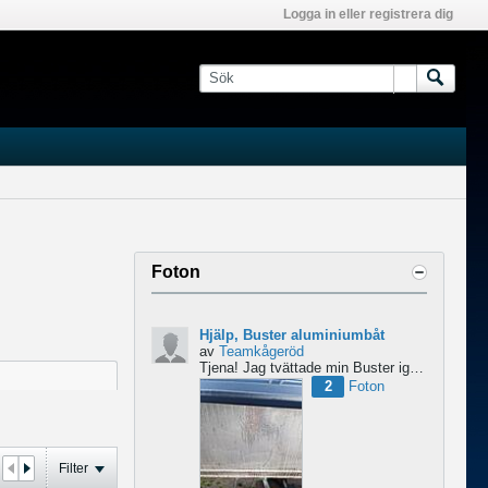
Logga in eller registrera dig
Foton
Hjälp, Buster aluminiumbåt
av
Teamkågeröd
Tjena!
Jag tvättade min Buster igår med ett medel för aluminiumbåtar och nu blev ytan konstig/flammig...
2
Foton
Filter