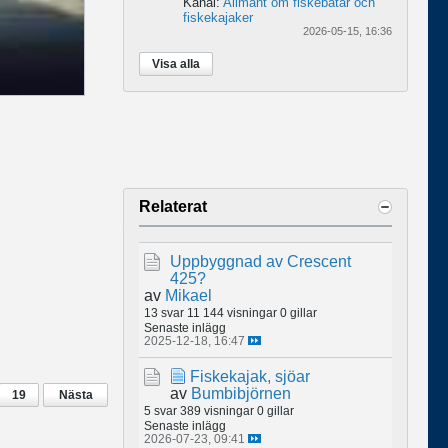
Kanal:
Allmänt om fiskebåtar och
fiskekajaker
2026-05-15, 16:36
Visa alla
Relaterat
Uppbyggnad av Crescent
425?
av
Mikael
13 svar
11 144 visningar
0 gillar
Senaste inlägg
2025-12-18, 16:47
Fiskekajak, sjöar
av
Bumbibjörnen
19
Nästa
5 svar
389 visningar
0 gillar
Senaste inlägg
2026-07-23, 09:41