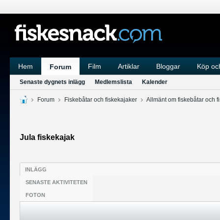
Hem
Film
Artiklar
Bloggar
Köp och
Forum
Senaste dygnets inlägg
Medlemslista
Kalender
Forum
Fiskebåtar och fiskekajaker
Allmänt om fiskebåtar och f
Jula fiskekajak
INLÄGG
SENASTE AKTIVITETEN
FOTON