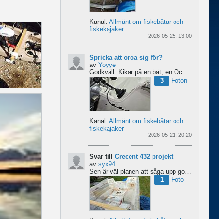
Kanal:
Allmänt om fiskebåtar och
fiskekajaker
2026-05-25, 13:00
Spricka att oroa sig för?
av
Yoyye
Godkväll.
Kikar på en båt, en Ockelbo B16 CC av 1990 års modell, men skulle behöva lite...
3
Foton
Kanal:
Allmänt om fiskebåtar och
fiskekajaker
2026-05-21, 20:20
Svar till
Crecent 432 projekt
av
syx94
Sen är väl planen att såga upp golvet här för att bygga en liten brun för pump och täta resterande del...
1
Foto