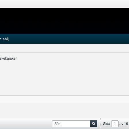
 sälj
iskekajaker
Sida
av
19