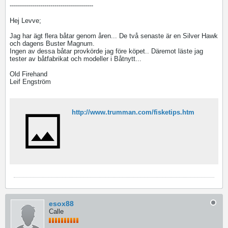
-----------------------------------------
Hej Levve;
Jag har ägt flera båtar genom åren... De två senaste är en Silver Hawk
och dagens Buster Magnum.
Ingen av dessa båtar provkörde jag före köpet.. Däremot läste jag
tester av båtfabrikat och modeller i Båtnytt...
Old Firehand
Leif Engström
http://www.trumman.com/fisketips.htm
esox88
Calle