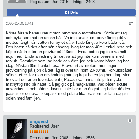
Reg.datum:
Jan 2015
Inlägg:
2498
Dela
2020-11-10, 18:41
#7
Köpte första båten utan motor, renovera o motorisera. Körde ett tag
och byta sen mot en annan båt. Va inte snack om provkörning då vi
möttes långt från vatten för bytet då vi hade långt o köra båda två.
Den båten såldes efter nån säsong. Iväg for man 40mil enkel resa och
köpte nästa efter en provtur på 2-3min.. Enda båten jag inte va helt
nöjd med. Enda anledning till det va att jag inte kom överens med
rorkult. Samtidigt som jag hade den åkte jag och köpte båten jag har
idag. Nästan 65mil enkel resa. Provstart av motorn men ingen
provkörning på sjön då det låg is överallt inom 20-30mil. Rorkultsbåten
såldes efter 1år utan användning när jag köpt båten jag har idag. Men
trots att det är en lovordad båt ( Rocad) så fanns inte jättemycke
matnyttig info på nätet. Så jag gick på magkänsla, vad båten skulle
användas till och båtens layout. Inte har man ångrat sig heller då den
passar för seriösa fiskepass med polare lika bra som för lata dagar i
solen med familjen.
engqvist
Registered User
Reg.datum:
Jan 2008
Inlägg:
2586