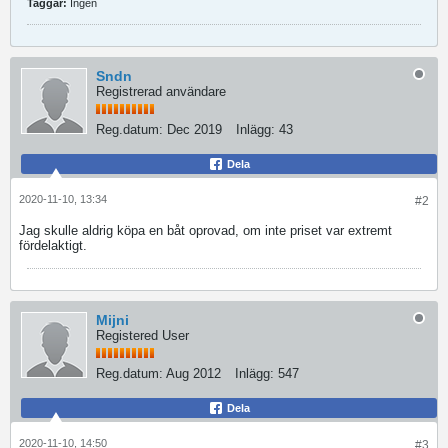
Taggar:
Ingen
Sndn
Registrerad användare
Reg.datum:
Dec 2019
Inlägg:
43
Dela
2020-11-10, 13:34
#2
Jag skulle aldrig köpa en båt oprovad, om inte priset var extremt
fördelaktigt.
Mijni
Registered User
Reg.datum:
Aug 2012
Inlägg:
547
Dela
2020-11-10, 14:50
#3