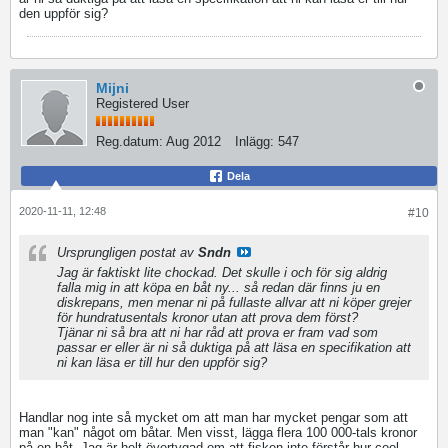
den uppför sig?
Mijni
Registered User
Reg.datum:
Aug 2012
Inlägg:
547
Dela
2020-11-11, 12:48
#10
Ursprungligen postat av
Sndn
Jag är faktiskt lite chockad. Det skulle i och för sig aldrig
falla mig in att köpa en båt ny... så redan där finns ju en
diskrepans, men menar ni på fullaste allvar att ni köper grejer
för hundratusentals kronor utan att prova dem först?
Tjänar ni så bra att ni har råd att prova er fram vad som
passar er eller är ni så duktiga på att läsa en specifikation att
ni kan läsa er till hur den uppför sig?
Handlar nog inte så mycket om att man har mycket pengar som att
man "kan" något om båtar. Men visst, lägga flera 100 000-tals kronor
på en båt. Jag är helt övertygad om att fisken inte förstår hur cool