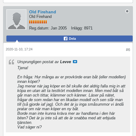
Old Firehand
Old Firehand
Reg.datum:
Jan 2005
Inlägg:
8971
Dela
2020-11-10, 17:24
#6
Ursprungligen postat av
Levve
Tjena!
En fråga: Hur många av er provkörde eran båt (eller modellen)
innan köpet?
Jag menar när jag köper en bil skulle det aldrig falla mig in att
köpa en utan att ta testkört modellen innan. Men med båt så
går man och tittar, klämmer och känner. Läser på nätet,
frågar de som redan har en likadan modell och sen slår man
till (så gjorde iaf jag). Och det är ju inga småsummor vi ändå
pratar om när man köper en ny båt.
Borde man inte kunna kräva mer av handlarna i den här
biten? Det är ju inte så att de är snabba med att erbjuda
tjänsten.
Vad säger ni?