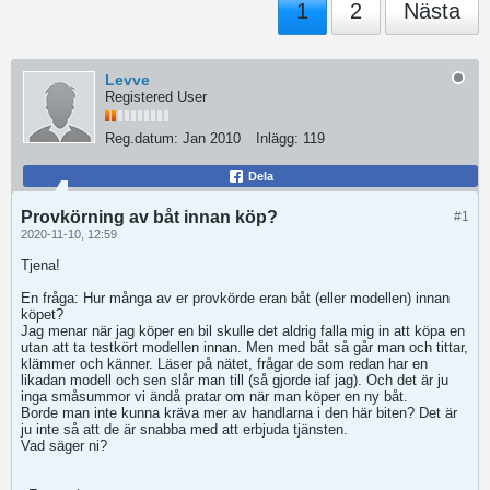
1
2
Nästa
Levve
Registered User
Reg.datum:
Jan 2010
Inlägg:
119
Dela
Provkörning av båt innan köp?
#1
2020-11-10, 12:59
Tjena!
En fråga: Hur många av er provkörde eran båt (eller modellen) innan
köpet?
Jag menar när jag köper en bil skulle det aldrig falla mig in att köpa en
utan att ta testkört modellen innan. Men med båt så går man och tittar,
klämmer och känner. Läser på nätet, frågar de som redan har en
likadan modell och sen slår man till (så gjorde iaf jag). Och det är ju
inga småsummor vi ändå pratar om när man köper en ny båt.
Borde man inte kunna kräva mer av handlarna i den här biten? Det är
ju inte så att de är snabba med att erbjuda tjänsten.
Vad säger ni?