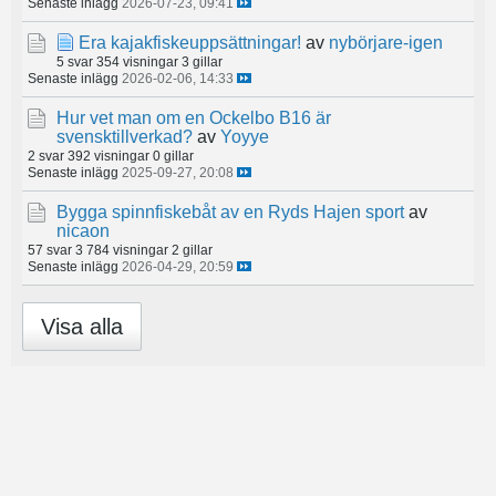
Senaste inlägg
2026-07-23, 09:41
Era kajakfiskeuppsättningar!
av
nybörjare-igen
5 svar
354 visningar
3 gillar
Senaste inlägg
2026-02-06, 14:33
Hur vet man om en Ockelbo B16 är
svensktillverkad?
av
Yoyye
2 svar
392 visningar
0 gillar
Senaste inlägg
2025-09-27, 20:08
Bygga spinnfiskebåt av en Ryds Hajen sport
av
nicaon
57 svar
3 784 visningar
2 gillar
Senaste inlägg
2026-04-29, 20:59
Visa alla