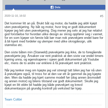
Dela
2020-11-10, 16:02
#5
Det kommer litt an på. Brukt båt og motor, da hadde jeg aldri kjøpt
uten prøvekjøring. Ny båt og motor, hvor ting er godt dokumentert
kjøper jeg lett uten prøvekjøring. Dog mener jeg selv at jeg har relativt
god forståelse for hvordan ulike design av skrog oppfører seg i vannet,
for en som kjøper sin første båt bør man nok prøvekjøre endel bare for
å bli kjent med fordeler og ulemper med ulike skrogdesign, ulik
størrelse etc.
Den siste båten min (Starweld) prøvekjørte jeg ikke, de to foregående
prøvekjørte jeg. Årsaken var rent praktisk at den siste var endel timers
kjøring unna, og egenskapene i sjøen godt dokumentert på Youtube
etc, mens de to andre var enklere å få prøvekjørt rent praktisk.
Når jeg tenker meg om kjøpte jeg vel strengt tatt bilen jeg har nå uten
å prøvekjøre også, til tross for at den var ett år gammel da jeg kjøpte
den. Men da hadde jeg kjørt samme modell før (dog annen årsmodell
og annen motor) og bilens tilstand var godt dokumentert. Skulle jeg
kjøpt en litt eldre bil hadde jeg både prøvekjørt og krevd
dokumentasjon på grundig kontroll på verksted før kjøp.
Team Colibri