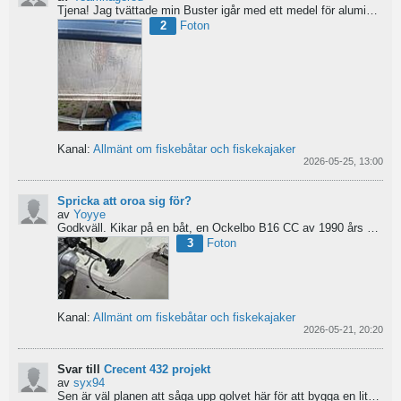
Tjena!
Jag tvättade min Buster igår med ett medel för aluminiumbåtar och nu blev ytan konstig/flammig...
2
Foton
Kanal:
Allmänt om fiskebåtar och fiskekajaker
2026-05-25, 13:00
Spricka att oroa sig för?
av
Yoyye
Godkväll.
Kikar på en båt, en Ockelbo B16 CC av 1990 års modell, men skulle behöva lite...
3
Foton
Kanal:
Allmänt om fiskebåtar och fiskekajaker
2026-05-21, 20:20
Svar till
Crecent 432 projekt
av
syx94
Sen är väl planen att såga upp golvet här för att bygga en liten brun för pump och täta resterande del...