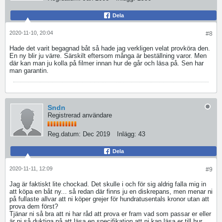
Dela
2020-11-10, 20:04
#8
Hade det varit begagnad båt så hade jag verkligen velat provköra den.
En ny blir ju värre. Särskilt eftersom många är beställning varor. Men
där kan man ju kolla på filmer innan hur de går och läsa på. Sen har
man garantin.
Sndn
Registrerad användare
Reg.datum:
Dec 2019
Inlägg:
43
Dela
2020-11-11, 12:09
#9
Jag är faktiskt lite chockad. Det skulle i och för sig aldrig falla mig in
att köpa en båt ny... så redan där finns ju en diskrepans, men menar ni
på fullaste allvar att ni köper grejer för hundratusentals kronor utan att
prova dem först?
Tjänar ni så bra att ni har råd att prova er fram vad som passar er eller
är ni så duktiga på att läsa en specifikation att ni kan läsa er till hur