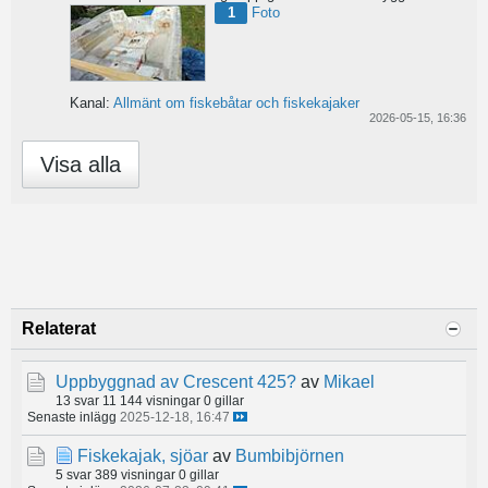
1
Foto
Kanal:
Allmänt om fiskebåtar och fiskekajaker
2026-05-15, 16:36
Visa alla
Relaterat
Uppbyggnad av Crescent 425?
av
Mikael
13 svar
11 144 visningar
0 gillar
Senaste inlägg
2025-12-18, 16:47
Fiskekajak, sjöar
av
Bumbibjörnen
5 svar
389 visningar
0 gillar