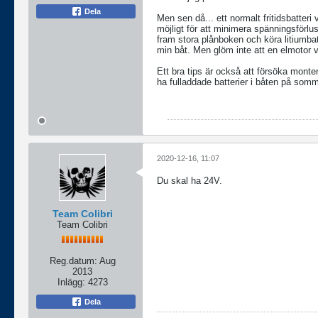
Dela
Men sen då... ett normalt fritidsbatter
möjligt för att minimera spänningsförlus
fram stora plånboken och köra litiumbatt
min båt. Men glöm inte att en elmotor v
Ett bra tips är också att försöka monte
ha fulladdade batterier i båten på somm
2020-12-16, 11:07
Du skal ha 24V.
Team Colibri
Team Colibri
Reg.datum:
Aug
2013
Inlägg:
4273
Dela