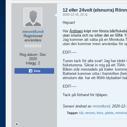
12 eller 24volt (elsnurra) Rön
2020-12-15, 22:11
Hejsan!
Har
Äntligen
köpt min första båt/fiske
mnordlund
utan snurra och nu sitter det en 50hk 
Registrerad
Jag kommer att sätta på en Minnkota Te
användare
utan den kommer mest användas för spot
EDIT-----
Reg.datum:
Dec
2020
Tusen tack för alla svar! Jag har tänk
Inlägg:
2
fisketurerna. Siktat in mig på ett 70Ah.
Båten står mestadels på trailer. kommer
Dela
Batteriet kommer sitta i framtoften (he
elmotorn där. har ett 80Ah blybatteri ba
EDIT-----
Tack på förhand för hjläpen.
Senast ändrad av
mnordlund
;
2020-12-
Taggar:
båt
,
elmotor
,
fiske
,
gädda
,
minnkot