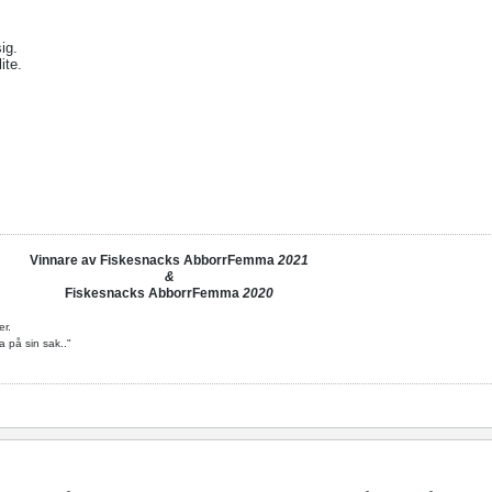
ig.
ite.
Vinnare av Fiskesnacks AbborrFemma
2021
&
Fiskesnacks AbborrFemma
2020
er.
a på sin sak.."