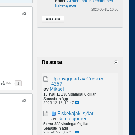
Kanal:
Allmänt om fiskebåtar och
fiskekajaker
2026-05-15, 16:36
#2
Visa alla
Relaterat
Uppbyggnad av Crescent
425?
Gillar
1
av
Mikael
13 svar
11 138 visningar
0 gillar
Senaste inlägg
#3
2025-12-18, 16:47
Fiskekajak, sjöar
av
Bumbibjörnen
5 svar
388 visningar
0 gillar
Senaste inlägg
2026-07-23, 09:41