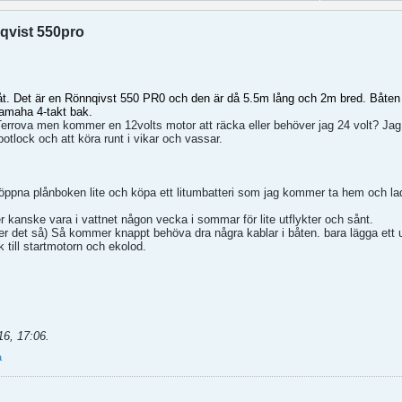
nqvist 550pro
båt. Det är en Rönnqivst 550 PR0 och den är då 5.5m lång och 2m bred. Båte
Yamaha 4-takt bak.
rrova men kommer en 12volts motor att räcka eller behöver jag 24 volt? Jag t
lock och att köra runt i vikar och vassar.
t öppna plånboken lite och köpa ett litumbatteri som jag kommer ta hem och la
 kanske vara i vattnet någon vecka i sommar för lite utflykter och sånt.
ter det så) Så kommer knappt behöva dra några kablar i båten. bara lägga ett u
k till startmotorn och ekolod.
16, 17:06
.
a