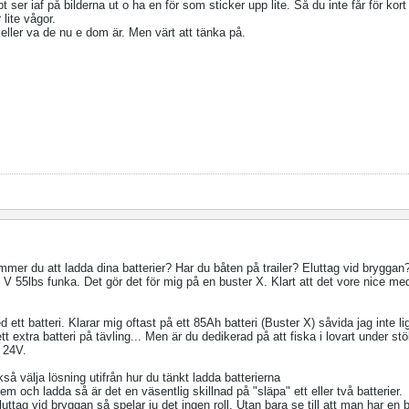
er iaf på bilderna ut o ha en för som sticker upp lite. Så du inte får för kort
lite vågor.
eller va de nu e dom är. Men värt att tänka på.
ommer du att ladda dina batterier? Har du båten på trailer? Eluttag vid bryggan
 55lbs funka. Det gör det för mig på en buster X. Klart att det vore nice m
ett batteri. Klarar mig oftast på ett 85Ah batteri (Buster X) såvida jag inte li
t extra batteri på tävling... Men är du dedikerad på att fiska i lovart under st
 24V.
kså välja lösning utifrån hur du tänkt ladda batterierna
em och ladda så är det en väsentlig skillnad på "släpa" ett eller två batterier.
luttag vid bryggan så spelar ju det ingen roll. Utan bara se till att man har en 