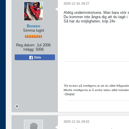
2020-12-16, 09:27
Aldrig undermotorisera. Man bara stör s
Du kommer inte ångra dig att du tagit i l
Så har du möjligheten, köp 24v
Bowen
Simma lugnt
Reg.datum:
Jul 2006
Inlägg:
5006
Dela
”Ett tecken på intelligens är att du alltid ifrågasätt
Mindre intelligenta är å andra sidan alltid tvärsäkr
-Okänd
2020-12-16, 09:52