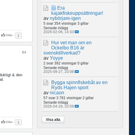
Era
kajakfiskeuppsättningar!
av
nybörjare-igen
5 svar
354 visningar
3 gillar
Senaste inlägg
2026-02-06, 14:33
Gillar
1
Hur vet man om en
Ockelbo B16 är
svensktillverkad?
#4
av
Yoyye
2 svar
392 visningar
0 gillar
Senaste inlägg
2025-09-27, 20:08
duktigt & den
at.
Bygga spinnfiskebåt av en
Ryds Hajen sport
av
nicaon
57 svar
3 781 visningar
2 gillar
Senaste inlägg
2026-04-29, 20:59
Visa alla
Gillar
1