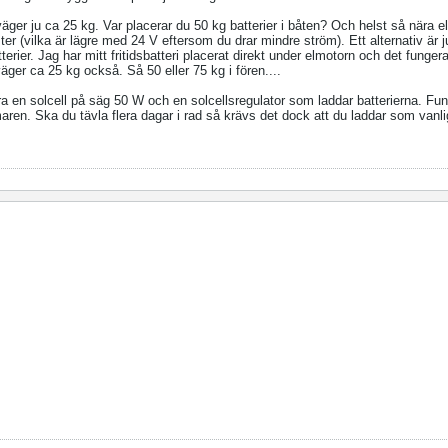
i väger ju ca 25 kg. Var placerar du 50 kg batterier i båten? Och helst så nära
ter (vilka är lägre med 24 V eftersom du drar mindre ström). Ett alternativ är ju
erier. Jag har mitt fritidsbatteri placerat direkt under elmotorn och det funger
äger ca 25 kg också. Så 50 eller 75 kg i fören....
ra en solcell på säg 50 W och en solcellsregulator som laddar batterierna. Fu
aren. Ska du tävla flera dagar i rad så krävs det dock att du laddar som vanlig