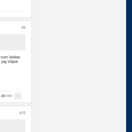
#9
er som laddas
 jag släpar
Gillar
1
#10