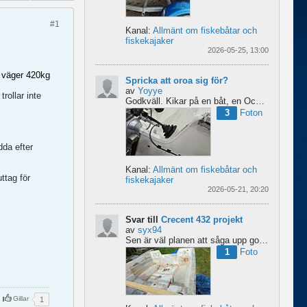
#1
Kanal:
Allmänt om fiskebåtar och
fiskekajaker
2026-05-25, 13:00
n väger 420kg
Spricka att oroa sig för?
av
Yoyye
rollar inte
Godkväll.
Kikar på en båt, en Ockelbo B16 CC av 1990 års modell, men skulle behöva lite...
3
Foton
dda efter
Kanal:
Allmänt om fiskebåtar och
ttag för
fiskekajaker
2026-05-21, 20:20
Svar till
Crecent 432 projekt
av
syx94
Sen är väl planen att såga upp golvet här för att bygga en liten brun för pump och täta resterande del...
1
Foto
Gillar
1