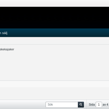
 sälj
iskekajaker
Sida
av
4