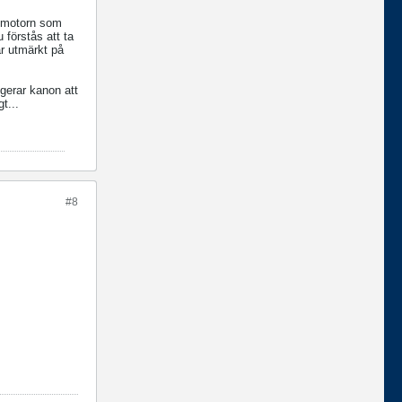
 elmotorn som
 förstås att ta
ar utmärkt på
ngerar kanon att
t...
#8