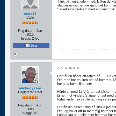
Tänk på rigglängden med. Båten du köpt s
släpper ur vattnet var gång det kommer 
Säkert inga problem med en vanlig 54" 
esox88
Calle
Reg.datum:
Jan
2015
Inlägg:
2498
Dela
2020-12-16, 09:56
Här får du något att tänka på.... Hur k
Om man har en liten båt så kommer 12 V
har sina komplikationer....
mickedykare
Fördelen med 12 V är att det räcker med 
Registered User
järnet mot vinden. Slänger oftast med et
förhållanden så skulle jag nog satsa på
Reg.datum:
Aug
Utifrån din beskrivning så skulle jag oc
2008
Om jag väljer att ta med mig batteriet h
Inlägg:
313
Laddar jag på trailer eller hemma/ har e