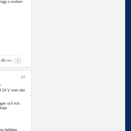
 rigg o motorn
Gillar
2
#7
?
ed 24 V men det
gger och kör
ökiga
bra laddare.