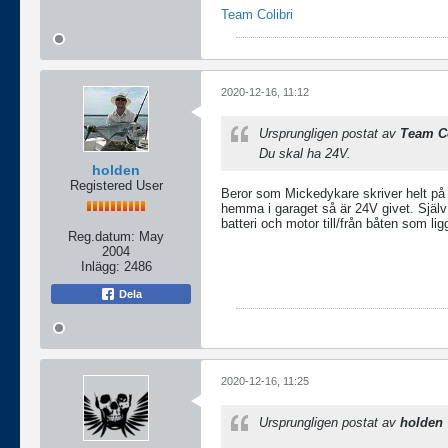
Team Colibri
2020-12-16, 11:12
Ursprungligen postat av
Team Co
Du skal ha 24V.
holden
Registered User
Beror som Mickedykare skriver helt på f
hemma i garaget så är 24V givet. Själv 
batteri och motor till/från båten som lig
Reg.datum:
May
2004
Inlägg:
2486
Dela
2020-12-16, 11:25
Ursprungligen postat av
holden