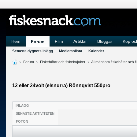
Hem
Film
Artiklar
Bloggar
Köp och
Forum
Senaste dygnets inlägg
Medlemslista
Kalender
Forum
Fiskebåtar och fiskekajaker
Allmänt om fiskebåtar och f
12 eller 24volt (elsnurra) Rönnqvist 550pro
INLÄGG
SENASTE AKTIVITETEN
FOTON