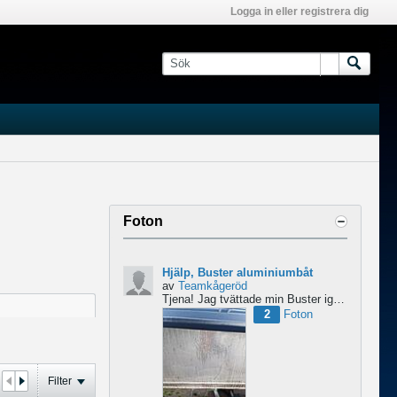
Logga in eller registrera dig
Foton
Hjälp, Buster aluminiumbåt
av
Teamkågeröd
Tjena!
Jag tvättade min Buster igår med ett medel för aluminiumbåtar och nu blev ytan konstig/flammig...
2
Foton
Filter