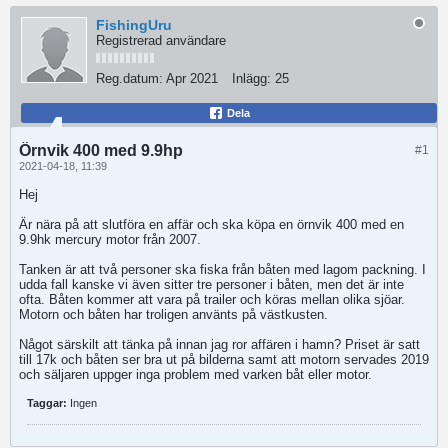
FishingUru
Registrerad användare
Reg.datum:
Apr 2021
Inlägg:
25
Dela
Örnvik 400 med 9.9hp
#1
2021-04-18, 11:39
Hej
Är nära på att slutföra en affär och ska köpa en örnvik 400 med en
9.9hk mercury motor från 2007.
Tanken är att två personer ska fiska från båten med lagom packning. I
udda fall kanske vi även sitter tre personer i båten, men det är inte
ofta. Båten kommer att vara på trailer och köras mellan olika sjöar.
Motorn och båten har troligen använts på västkusten.
Något särskilt att tänka på innan jag ror affären i hamn? Priset är satt
till 17k och båten ser bra ut på bilderna samt att motorn servades 2019
och säljaren uppger inga problem med varken båt eller motor.
Taggar:
Ingen