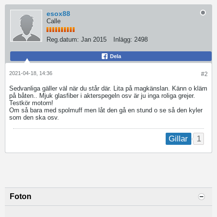
esox88
Calle
Reg.datum:
Jan 2015
Inlägg:
2498
Dela
2021-04-18, 14:36
#2
Sedvanliga gäller väl när du står där. Lita på magkänslan. Känn o kläm
på båten.. Mjuk glasfiber i akterspegeln osv är ju inga roliga grejer.
Testkör motorn!
Om så bara med spolmuff men låt den gå en stund o se så den kyler
som den ska osv.
1
Gillar
Foton