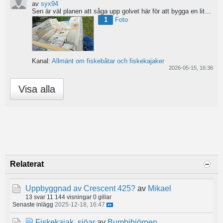
av
syx94
Sen är väl planen att såga upp golvet här för att bygga en liten brun för pump och täta resterande del...
1
Foto
Kanal:
Allmänt om fiskebåtar och fiskekajaker
2026-05-15, 16:36
Visa alla
Relaterat
Uppbyggnad av Crescent 425?
av
Mikael
13 svar
11 144 visningar
0 gillar
Senaste inlägg
2025-12-18, 16:47
Fiskekajak, sjöar
av
Bumbibjörnen