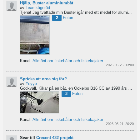
Hjälp, Buster aluminiumbåt
av
Teamkågeröd
Tjena!
Jag tvättade min Buster igår med ett medel för aluminiumbåtar och nu blev ytan konstig/flammig...
2
Foton
Kanal:
Allmänt om fiskebåtar och fiskekajaker
2026-05-25, 13:00
Spricka att oroa sig för?
av
Yoyye
Godkväll.
Kikar på en båt, en Ockelbo B16 CC av 1990 års modell, men skulle behöva lite...
3
Foton
Kanal:
Allmänt om fiskebåtar och fiskekajaker
2026-05-21, 20:20
Svar till
Crecent 432 projekt