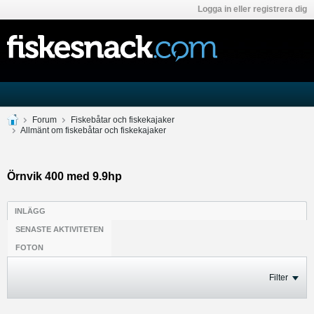
Logga in eller registrera dig
Forum
Fiskebåtar och fiskekajaker
Allmänt om fiskebåtar och fiskekajaker
Örnvik 400 med 9.9hp
INLÄGG
SENASTE AKTIVITETEN
FOTON
Filter