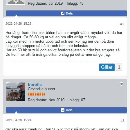
Reg.datum:
Jul 2019
Inlägg:
73
Dela
2021-04-28, 15:23
#2
Hur långt fram eller bak båten hamnar avgör väl ur mycket vikt du har
på draget. Ca 50-80 kg är väl en bra vikt enligt många.
Jag kör med min motor upptiltad och sen kör jag ner den på dom
inbyggda stoppen så så tilt och trim inte belastas.
Har en 50 hk suzuki och enligt återförsäljaren blir det bra att göra så.
Du kommer att få många olika förslag på detta men så gör jag.
1
Gillar
bbrolle
Crocodile hunter
Reg.datum:
Nov 2010
Inlägg:
67
Dela
2021-04-28, 15:24
#3
det ska vara framtung , typ 50 kilo tryck på stödhjulet , om det ska