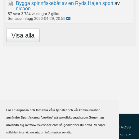
Bygga spinnfiskebåt av en Ryds Hajen sport
av
nicaon
57 svar
3 784 visningar
2 gillar
Senaste inlägg
2026-04-29, 20:59
Visa alla
För att anpassa och förbättra våra tjänster och vår kommunikation
använder Sportfiskarna ”cookies” på www.fiskesnack.com.Genom att
HJÄLP
Svenska
använda dig av www.fiskesnack.com så godkänner du detta. Vi säljer
KONTAKTA OSS
självklart inte vidare någon information om dig.
COOKIEPOLICY