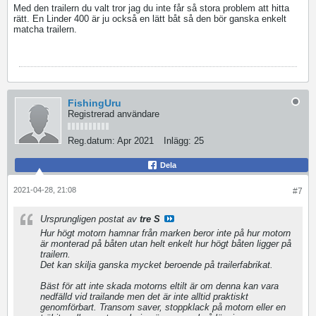
Med den trailern du valt tror jag du inte får så stora problem att hitta
rätt. En Linder 400 är ju också en lätt båt så den bör ganska enkelt
matcha trailern.
FishingUru
Registrerad användare
Reg.datum:
Apr 2021
Inlägg:
25
Dela
2021-04-28, 21:08
#7
Ursprungligen postat av
tre S
Hur högt motorn hamnar från marken beror inte på hur motorn
är monterad på båten utan helt enkelt hur högt båten ligger på
trailern.
Det kan skilja ganska mycket beroende på trailerfabrikat.
Bäst för att inte skada motorns eltilt är om denna kan vara
nedfälld vid trailande men det är inte alltid praktiskt
genomförbart. Transom saver, stoppklack på motorn eller en