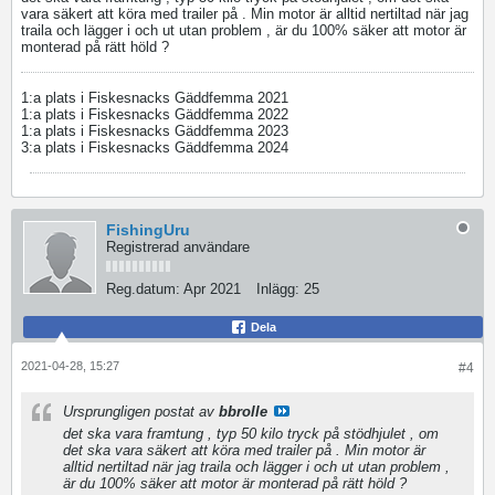
vara säkert att köra med trailer på . Min motor är alltid nertiltad när jag
traila och lägger i och ut utan problem , är du 100% säker att motor är
monterad på rätt höld ?
1:a plats i Fiskesnacks Gäddfemma 2021
1:a plats i Fiskesnacks Gäddfemma 2022
1:a plats i Fiskesnacks Gäddfemma 2023
3:a plats i Fiskesnacks Gäddfemma 2024
FishingUru
Registrerad användare
Reg.datum:
Apr 2021
Inlägg:
25
Dela
2021-04-28, 15:27
#4
Ursprungligen postat av
bbrolle
det ska vara framtung , typ 50 kilo tryck på stödhjulet , om
det ska vara säkert att köra med trailer på . Min motor är
alltid nertiltad när jag traila och lägger i och ut utan problem ,
är du 100% säker att motor är monterad på rätt höld ?