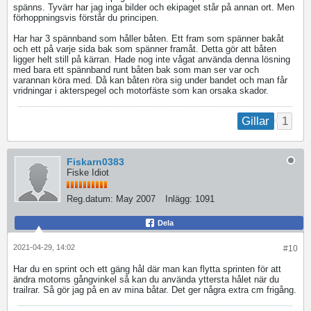
spänns. Tyvärr har jag inga bilder och ekipaget står på annan ort. Men
förhoppningsvis förstår du principen.
Har har 3 spännband som håller båten. Ett fram som spänner bakåt
och ett på varje sida bak som spänner framåt. Detta gör att båten
ligger helt still på kärran. Hade nog inte vågat använda denna lösning
med bara ett spännband runt båten bak som man ser var och
varannan köra med. Då kan båten röra sig under bandet och man får
vridningar i akterspegel och motorfäste som kan orsaka skador.
1
Gillar
Fiskarn0383
Fiske Idiot
Reg.datum:
May 2007
Inlägg:
1091
Dela
2021-04-29, 14:02
#10
Har du en sprint och ett gäng hål där man kan flytta sprinten för att
ändra motorns gångvinkel så kan du använda yttersta hålet när du
trailrar. Så gör jag på en av mina båtar. Det ger några extra cm frigång.