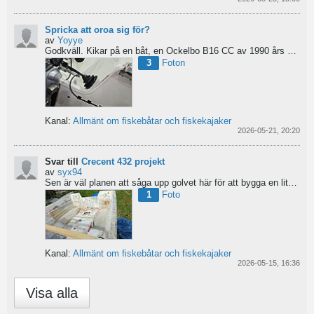
Spricka att oroa sig för?
av
Yoyye
Godkväll.
Kikar på en båt, en Ockelbo B16 CC av 1990 års modell, men skulle behöva lite...
3
Foton
Kanal:
Allmänt om fiskebåtar och fiskekajaker
2026-05-21, 20:20
Svar till
Crecent 432 projekt
av
syx94
Sen är väl planen att såga upp golvet här för att bygga en liten brun för pump och täta resterande del...
1
Foto
Kanal:
Allmänt om fiskebåtar och fiskekajaker
2026-05-15, 16:36
Visa alla