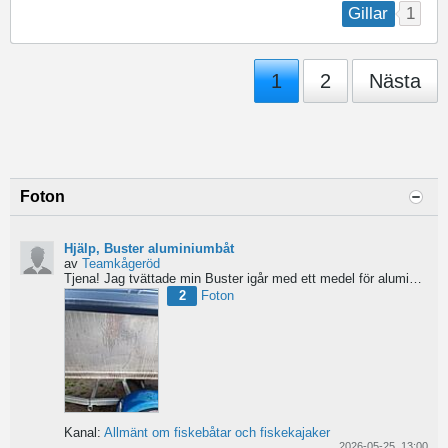
1
Gillar
1
2
Nästa
Foton
Hjälp, Buster aluminiumbåt
av
Teamkågeröd
Tjena!
Jag tvättade min Buster igår med ett medel för aluminiumbåtar och nu blev ytan konstig/flammig...
2
Foton
Kanal:
Allmänt om fiskebåtar och fiskekajaker
2026-05-25, 13:00