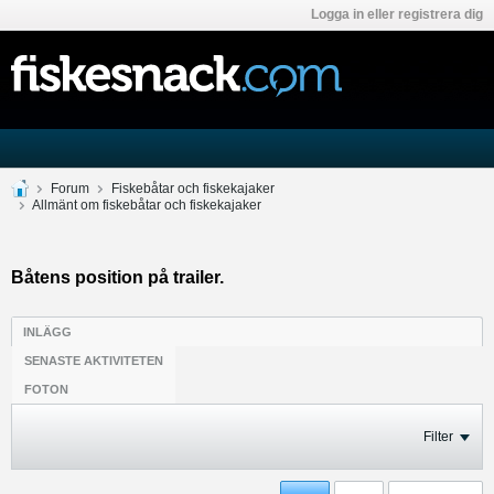
Logga in eller registrera dig
Forum
Fiskebåtar och fiskekajaker
Allmänt om fiskebåtar och fiskekajaker
Båtens position på trailer.
INLÄGG
SENASTE AKTIVITETEN
FOTON
Filter