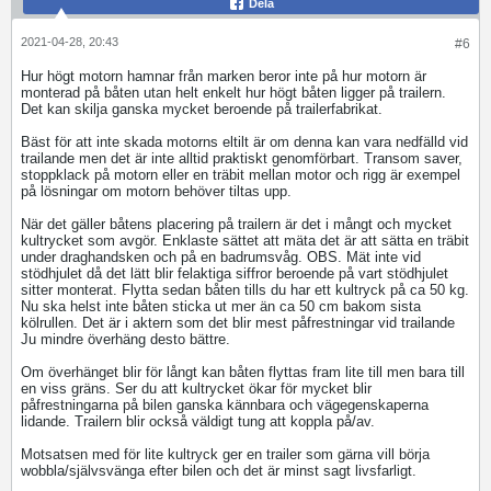
Dela
2021-04-28, 20:43
#6
Hur högt motorn hamnar från marken beror inte på hur motorn är
monterad på båten utan helt enkelt hur högt båten ligger på trailern.
Det kan skilja ganska mycket beroende på trailerfabrikat.
Bäst för att inte skada motorns eltilt är om denna kan vara nedfälld vid
trailande men det är inte alltid praktiskt genomförbart. Transom saver,
stoppklack på motorn eller en träbit mellan motor och rigg är exempel
på lösningar om motorn behöver tiltas upp.
När det gäller båtens placering på trailern är det i mångt och mycket
kultrycket som avgör. Enklaste sättet att mäta det är att sätta en träbit
under draghandsken och på en badrumsvåg. OBS. Mät inte vid
stödhjulet då det lätt blir felaktiga siffror beroende på vart stödhjulet
sitter monterat. Flytta sedan båten tills du har ett kultryck på ca 50 kg.
Nu ska helst inte båten sticka ut mer än ca 50 cm bakom sista
kölrullen. Det är i aktern som det blir mest påfrestningar vid trailande
Ju mindre överhäng desto bättre.
Om överhänget blir för långt kan båten flyttas fram lite till men bara till
en viss gräns. Ser du att kultrycket ökar för mycket blir
påfrestningarna på bilen ganska kännbara och vägegenskaperna
lidande. Trailern blir också väldigt tung att koppla på/av.
Motsatsen med för lite kultryck ger en trailer som gärna vill börja
wobbla/självsvänga efter bilen och det är minst sagt livsfarligt.