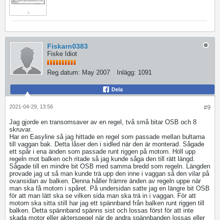
Fiskarn0383
Fiske Idiot
Reg.datum:
May 2007
Inlägg:
1091
Dela
2021-04-29, 13:56
#9
Jag gjorde en transomsaver av en regel, två små bitar OSB och 8
skruvar.
Har en Easyline så jag hittade en regel som passade mellan bultarna
till vaggan bak. Detta låser den i sidled när den är monterad. Sågade
ett spår i ena änden som passade runt riggen på motorn. Höll upp
regeln mot balken och ritade så jag kunde såga den till rätt längd.
Sågade till en mindre bit OSB med samma bredd som regeln. Längden
provade jag ut så man kunde trä upp den inne i vaggan så den vilar på
ovansidan av balken. Denna håller främre änden av regeln uppe när
man ska få motorn i spåret. På undersidan satte jag en längre bit OSB
för att man lätt ska se vilken sida man ska trä in i vaggan. För att
motorn ska sitta still har jag ett spännband från balken runt riggen till
balken. Detta spännband spänns sist och lossas först för att inte
skada motor eller akterspegel när de andra spännbanden lossas eller