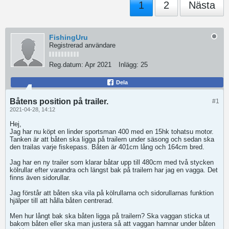
1
2
Nästa
FishingUru
Registrerad användare
Reg.datum:
Apr 2021
Inlägg:
25
Dela
Båtens position på trailer.
#1
2021-04-28, 14:12
Hej,
​​​​Jag har nu köpt en linder sportsman 400 med en 15hk tohatsu motor.
Tanken är att båten ska ligga på trailern under säsong och sedan ska
den trailas varje fiskepass. Båten är 401cm lång och 164cm bred.
Jag har en ny trailer som klarar båtar upp till 480cm med två stycken
kölrullar efter varandra och längst bak på trailern har jag en vagga. Det
finns även sidorullar.
Jag förstår att båten ska vila på kölrullarna och sidorullarnas funktion
hjälper till att hålla båten centrerad.
Men hur långt bak ska båten ligga på trailern? Ska vaggan sticka ut
bakom båten eller ska man justera så att vaggan hamnar under båten