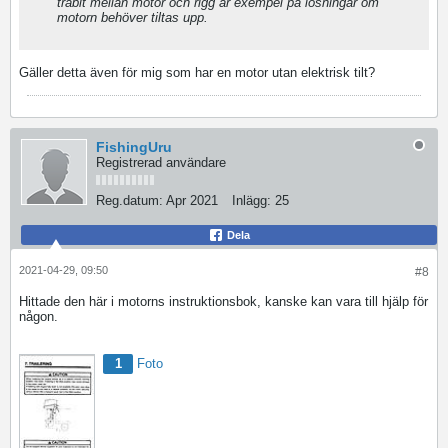
träbit mellan motor och rigg är exempel på lösningar om
motorn behöver tiltas upp.
Gäller detta även för mig som har en motor utan elektrisk tilt?
FishingUru
Registrerad användare
Reg.datum:
Apr 2021
Inlägg:
25
Dela
2021-04-29, 09:50
#8
Hittade den här i motorns instruktionsbok, kanske kan vara till hjälp för
någon.
1
Foto