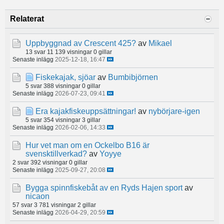
Relaterat
Uppbyggnad av Crescent 425?
av
Mikael
13 svar
11 139 visningar
0 gillar
Senaste inlägg
2025-12-18, 16:47
Fiskekajak, sjöar
av
Bumbibjörnen
5 svar
388 visningar
0 gillar
Senaste inlägg
2026-07-23, 09:41
Era kajakfiskeuppsättningar!
av
nybörjare-igen
5 svar
354 visningar
3 gillar
Senaste inlägg
2026-02-06, 14:33
Hur vet man om en Ockelbo B16 är
svensktillverkad?
av
Yoyye
2 svar
392 visningar
0 gillar
Senaste inlägg
2025-09-27, 20:08
Bygga spinnfiskebåt av en Ryds Hajen sport
av
nicaon
57 svar
3 781 visningar
2 gillar
Senaste inlägg
2026-04-29, 20:59