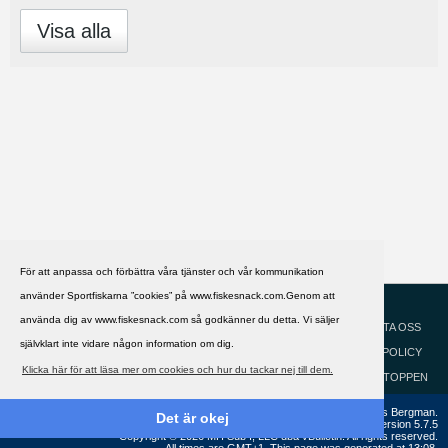
Visa alla
För att anpassa och förbättra våra tjänster och vår kommunikation
använder Sportfiskarna ”cookies” på www.fiskesnack.com.Genom att
HJÄLP
Svenska
använda dig av www.fiskesnack.com så godkänner du detta. Vi säljer
KONTAKTA OSS
självklart inte vidare någon information om dig.
COOKIEPOLICY
Klicka här för att läsa mer om cookies och hur du tackar nej till dem.
GÅ TILL TOPPEN
Copyright ©2002 - 2021, FiskeSnack.com. Grundad 2002 av Anders Bergman.
Det är okej
Powered by
vBulletin®
Version 5.7.5
Copyright © 2026 MH Sub I, LLC dba vBulletin. All rights reserved.