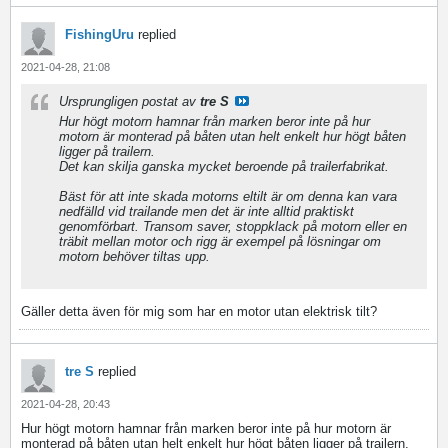
FishingUru
replied
2021-04-28, 21:08
Ursprungligen postat av
tre S
Hur högt motorn hamnar från marken beror inte på hur
motorn är monterad på båten utan helt enkelt hur högt båten
ligger på trailern.
Det kan skilja ganska mycket beroende på trailerfabrikat.
Bäst för att inte skada motorns eltilt är om denna kan vara
nedfälld vid trailande men det är inte alltid praktiskt
genomförbart. Transom saver, stoppklack på motorn eller en
träbit mellan motor och rigg är exempel på lösningar om
motorn behöver tiltas upp.
Gäller detta även för mig som har en motor utan elektrisk tilt?
tre S
replied
2021-04-28, 20:43
Hur högt motorn hamnar från marken beror inte på hur motorn är
monterad på båten utan helt enkelt hur högt båten ligger på trailern.