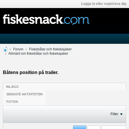
Logga in eller registrera dig
Forum
Fiskebåtar och fiskekajaker
Allmänt om fiskebåtar och fiskekajaker
Båtens position på trailer.
INLÄGG
SENASTE AKTIVITETEN
FOTON
Filter