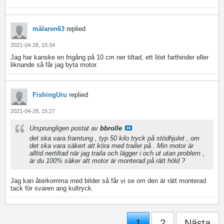
målaren63
replied
2021-04-28, 15:34
Jag har kanske en frigång på 10 cm ner tiltad, ett litet farthinder eller
liknande så får jag byta motor.
FishingUru
replied
2021-04-28, 15:27
Ursprungligen postat av
bbrolle
det ska vara framtung , typ 50 kilo tryck på stödhjulet , om
det ska vara säkert att köra med trailer på . Min motor är
alltid nertiltad när jag traila och lägger i och ut utan problem ,
är du 100% säker att motor är monterad på rätt höld ?
Jag kan återkomma med bilder så får vi se om den är rätt monterad
tack för svaren ang kultryck.
1
2
Nästa