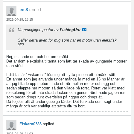
tre S
replied
2021-04-29, 18:15
Ursprungligen postat av
FishingUru
Gäller detta även för mig som har en motor utan elektrisk
tilt?
Nej, missade det och ber om ursäkt.
Det är dom elektriska tiltarna som lätt tar skada av gungande motorer
utan stöd.
I ditt fall är "Fiskarens" lösning att flytta pinnen ett utmärkt sätt.
Ett annat som jag använde under många år med en 15 hp Mariner är
att jag tiltade upp motorn, lade ett rör mellan motor och rigg och
sedan släppte ner motorn så den vilade på röret. Röret var klätt med
rörisolering för att inte skada lacken och genom röret hade jag en rem
som sedan drogs runt överdelen på riggen och drogs åt.
Då följdes allt åt under guppiga färder. Det funkade som sagt under
många år och var smidigt att sätta dit/ ta bort.
Fiskarn0383
replied
2021-04-29, 14:02