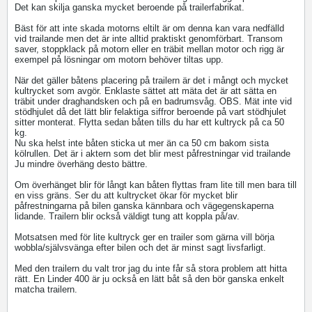
Det kan skilja ganska mycket beroende på trailerfabrikat.
Bäst för att inte skada motorns eltilt är om denna kan vara nedfälld
vid trailande men det är inte alltid praktiskt genomförbart. Transom
saver, stoppklack på motorn eller en träbit mellan motor och rigg är
exempel på lösningar om motorn behöver tiltas upp.
När det gäller båtens placering på trailern är det i mångt och mycket
kultrycket som avgör. Enklaste sättet att mäta det är att sätta en
träbit under draghandsken och på en badrumsvåg. OBS. Mät inte vid
stödhjulet då det lätt blir felaktiga siffror beroende på vart stödhjulet
sitter monterat. Flytta sedan båten tills du har ett kultryck på ca 50
kg.
Nu ska helst inte båten sticka ut mer än ca 50 cm bakom sista
kölrullen. Det är i aktern som det blir mest påfrestningar vid trailande
Ju mindre överhäng desto bättre.
Om överhänget blir för långt kan båten flyttas fram lite till men bara till
en viss gräns. Ser du att kultrycket ökar för mycket blir
påfrestningarna på bilen ganska kännbara och vägegenskaperna
lidande. Trailern blir också väldigt tung att koppla på/av.
Motsatsen med för lite kultryck ger en trailer som gärna vill börja
wobbla/självsvänga efter bilen och det är minst sagt livsfarligt.
Med den trailern du valt tror jag du inte får så stora problem att hitta
rätt. En Linder 400 är ju också en lätt båt så den bör ganska enkelt
matcha trailern.