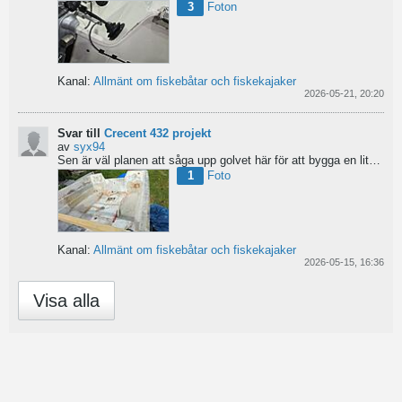
3
Foton
Kanal:
Allmänt om fiskebåtar och fiskekajaker
2026-05-21, 20:20
Svar till
Crecent 432 projekt
av
syx94
Sen är väl planen att såga upp golvet här för att bygga en liten brun för pump och täta resterande del...
1
Foto
Kanal:
Allmänt om fiskebåtar och fiskekajaker
2026-05-15, 16:36
Visa alla