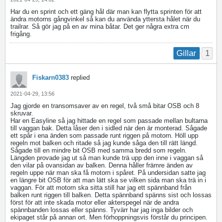
Har du en sprint och ett gäng hål där man kan flytta sprinten för att
ändra motorns gångvinkel så kan du använda yttersta hålet när du
trailrar. Så gör jag på en av mina båtar. Det ger några extra cm
frigång.
1
Gillar
Fiskarn0383
replied
2021-04-29, 13:56
Jag gjorde en transomsaver av en regel, två små bitar OSB och 8
skruvar.
Har en Easyline så jag hittade en regel som passade mellan bultarna
till vaggan bak. Detta låser den i sidled när den är monterad. Sågade
ett spår i ena änden som passade runt riggen på motorn. Höll upp
regeln mot balken och ritade så jag kunde såga den till rätt längd.
Sågade till en mindre bit OSB med samma bredd som regeln.
Längden provade jag ut så man kunde trä upp den inne i vaggan så
den vilar på ovansidan av balken. Denna håller främre änden av
regeln uppe när man ska få motorn i spåret. På undersidan satte jag
en längre bit OSB för att man lätt ska se vilken sida man ska trä in i
vaggan. För att motorn ska sitta still har jag ett spännband från
balken runt riggen till balken. Detta spännband spänns sist och lossas
först för att inte skada motor eller akterspegel när de andra
spännbanden lossas eller spänns. Tyvärr har jag inga bilder och
ekipaget står på annan ort. Men förhoppningsvis förstår du principen.