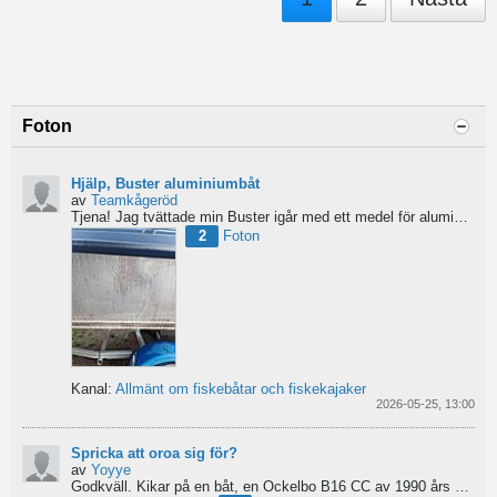
Foton
Hjälp, Buster aluminiumbåt
av
Teamkågeröd
Tjena!
Jag tvättade min Buster igår med ett medel för aluminiumbåtar och nu blev ytan konstig/flammig...
2
Foton
Kanal:
Allmänt om fiskebåtar och fiskekajaker
2026-05-25, 13:00
Spricka att oroa sig för?
av
Yoyye
Godkväll.
Kikar på en båt, en Ockelbo B16 CC av 1990 års modell, men skulle behöva lite...