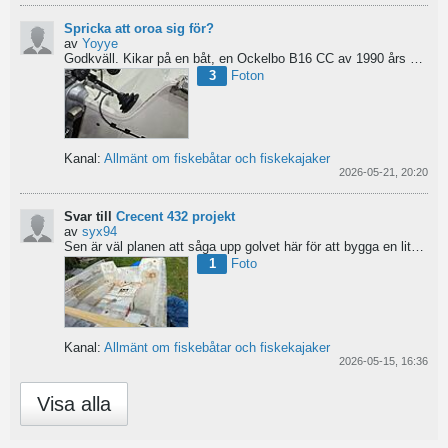
Spricka att oroa sig för?
av
Yoyye
Godkväll.
Kikar på en båt, en Ockelbo B16 CC av 1990 års modell, men skulle behöva lite...
3
Foton
Kanal:
Allmänt om fiskebåtar och fiskekajaker
2026-05-21, 20:20
Svar till
Crecent 432 projekt
av
syx94
Sen är väl planen att såga upp golvet här för att bygga en liten brun för pump och täta resterande del...
1
Foto
Kanal:
Allmänt om fiskebåtar och fiskekajaker
2026-05-15, 16:36
Visa alla