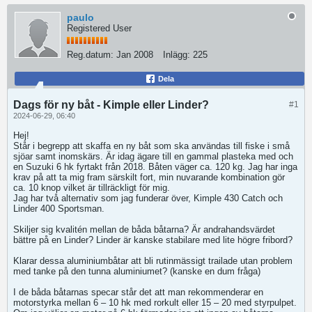
paulo
Registered User
Reg.datum:
Jan 2008
Inlägg:
225
Dela
Dags för ny båt - Kimple eller Linder?
#1
2024-06-29, 06:40
Hej!
Står i begrepp att skaffa en ny båt som ska användas till fiske i små
sjöar samt inomskärs. Är idag ägare till en gammal plasteka med och
en Suzuki 6 hk fyrtakt från 2018. Båten väger ca. 120 kg. Jag har inga
krav på att ta mig fram särskilt fort, min nuvarande kombination gör
ca. 10 knop vilket är tillräckligt för mig.
Jag har två alternativ som jag funderar över, Kimple 430 Catch och
Linder 400 Sportsman.
Skiljer sig kvalitén mellan de båda båtarna? Är andrahandsvärdet
bättre på en Linder? Linder är kanske stabilare med lite högre fribord?
Klarar dessa aluminiumbåtar att bli rutinmässigt trailade utan problem
med tanke på den tunna aluminiumet? (kanske en dum fråga
)
I de båda båtarnas specar står det att man rekommenderar en
motorstyrka mellan 6 – 10 hk med rorkult eller 15 – 20 med styrpulpet.