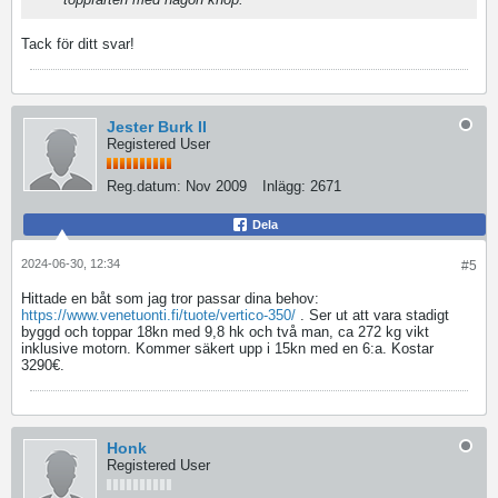
Tack för ditt svar!
Jester Burk II
Registered User
Reg.datum:
Nov 2009
Inlägg:
2671
Dela
2024-06-30, 12:34
#5
Hittade en båt som jag tror passar dina behov:
https://www.venetuonti.fi/tuote/vertico-350/
. Ser ut att vara stadigt
byggd och toppar 18kn med 9,8 hk och två man, ca 272 kg vikt
inklusive motorn. Kommer säkert upp i 15kn med en 6:a. Kostar
3290€.
Honk
Registered User