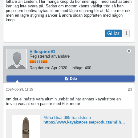
lättare än Lindern. Hur många knop du kommer upp i med sexhästaren
kan jag inte svara på. Sedan om motorn känns väldigt trög så kan
propellern behöva bytas till en med lägre stigning för att få lite mer ork,
men en lägre stigning sänker å andra sidan toppfarten med någon
knop.
1
Gillar
Villespinn91
Registrerad användare
Reg.datum:
Apr 2020
Inlägg:
400
Dela
2024-06-29, 11:15
#3
om det ej måste vara aluminiumbåt så har annars kayakstore en
trevlig variant som passar med 6hk motor.
Milha Boat 385 Sandstorm
https://www.kayakstore.se/products/milha-boat-385-sandstorm