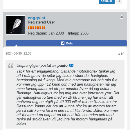
1
Gillar
engqvist
Registered User
Reg.datum:
Jan 2008
Inlägg:
2586
Dela
2024-06-30, 22:36
#10
Ursprungligen postat av
paulo
Tack för ert engagemang! Gällande motorstorlek tänker jag
att l många av de sjöar jag fiskar i råder det hastighets
begränsning på 5 knop. Med min nuvarande båt och min 6 a
kommer jag upp i 12 knop och med den hastigheten når jag
mina favoritplatser på ett par minuter även då jag fiskar i
Blekinge. Naturligtvis rör jag mig inte över jättestora ytor. Det
går naturligtvis fortare med en 20 hk men jag har svårt att
motivera mig en utgift på 40.000 vilket tex en Suzuki kostar.
Dessutom känns det bra att kunna plocka av motorn för att
på så sätt kunna låsa in den i mitt lilla förråd. Båten kommer
att förvaras i en carport en bit bort från bostaden och med
tanke på stöldrisken vill jag inte ha motorn hängandes på
båten