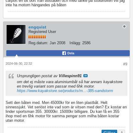
carport en bit bort från bostaden och med tanke på stöldrisken vill jag
inte ha motorn hängandes på båten
engqvist
Registered User
Reg.datum:
Jan 2008
Inlägg:
2586
Dela
2024-06-30, 22:32
#9
Ursprungligen postat av
Villespinn91
om det ej måste vara aluminiumbåt så har annars kayakstore
en trevlig variant som passar med 6hk motor.
https://www.kayakstore.se/products/m...-385-sandstorm
Sett den båten med. Men 45000kr för en liten plastbåt. Helt
sinnessjukt. Vet seriöst inte vad som är vitsen med den? Ex kostar en
linder sportsman 355. 30000kr. 15000kr billigare. Du kan få en 355
ihop med en 6hk motor för samma pengar som milha båten kostar
utan motor.