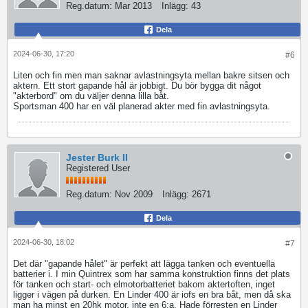
Reg.datum:
Mar 2013
Inlägg:
43
Dela
2024-06-30, 17:20
#6
Liten och fin men man saknar avlastningsyta mellan bakre sitsen och
aktern. Ett stort gapande hål är jobbigt. Du bör bygga dit något
"akterbord" om du väljer denna lilla båt.
Sportsman 400 har en väl planerad akter med fin avlastningsyta.
Jester Burk II
Registered User
Reg.datum:
Nov 2009
Inlägg:
2671
Dela
2024-06-30, 18:02
#7
Det där "gapande hålet" är perfekt att lägga tanken och eventuella
batterier i. I min Quintrex som har samma konstruktion finns det plats
för tanken och start- och elmotorbatteriet bakom aktertoften, inget
ligger i vägen på durken. En Linder 400 är iofs en bra båt, men då ska
man ha minst en 20hk motor, inte en 6:a. Hade förresten en Linder