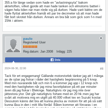
355:a för länge sedan som hade en "avlastningsyta" bakom
aktertoften, vilket gjorde att man hade tanken och elmotorns batteri i
vägen hela tiden när man rörde sig på durken. Hade varit bättre om de
hade flyttat aktertoften framåt ett par tre decimeter så att man hade
fått bort skrotet från durken. Annars en bra båt som gick som f-n med
15hk i aktern.
paulo
Registered User
Reg.datum:
Jan 2008
Inlägg:
225
Dela
2024-06-30, 22:00
#8
Tack för ert engagemang! Gällande motorstorlek tänker jag att l många
av de sjöar jag fiskar i råder det hastighets begränsning på 5 knop.
Med min nuvarande båt och min 6 a kommer jag upp i 12 knop och
med den hastigheten når jag mina favoritplatser på ett par minuter
även då jag fiskar i Blekinge. Naturligtvis rör jag mig inte över
jättestora ytor. Det går naturligtvis fortare med en 20 hk men jag har
svårt att motivera mig en utgift på 40.000 vilket tex en Suzuki kostar.
Dessutom känns det bra att kunna plocka av motorn för att på så sätt
kunna låsa in den i mitt lilla förråd. Båten kommer att förvaras i en