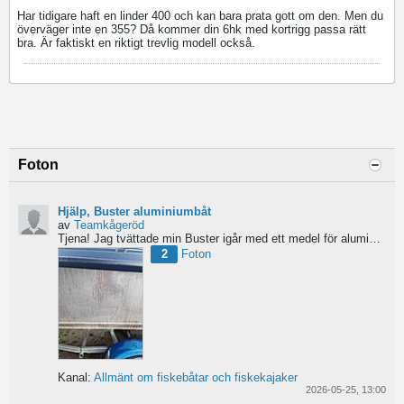
Har tidigare haft en linder 400 och kan bara prata gott om den. Men du
överväger inte en 355? Då kommer din 6hk med kortrigg passa rätt
bra. Är faktiskt en riktigt trevlig modell också.
Foton
Hjälp, Buster aluminiumbåt
av
Teamkågeröd
Tjena!
Jag tvättade min Buster igår med ett medel för aluminiumbåtar och nu blev ytan konstig/flammig...
2
Foton
Kanal:
Allmänt om fiskebåtar och fiskekajaker
2026-05-25, 13:00