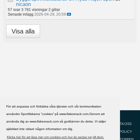
nicaon
57 svar
3 781 visningar
2 gillar
Senaste inlägg
2026-04-29, 20:59
Visa alla
För att anpassa och förbättra våra tjänster och vår kommunikation
använder Sportfiskarna ”cookies” på www.fiskesnack.com.Genom att
HJÄLP
Svenska
använda dig av www.fiskesnack.com så godkänner du detta. Vi säljer
KONTAKTA OSS
självklart inte vidare någon information om dig.
COOKIEPOLICY
Klicka här för att läsa mer om cookies och hur du tackar nej till dem.
GÅ TILL TOPPEN