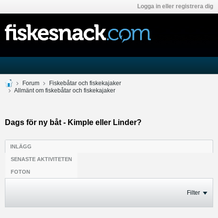
Logga in eller registrera dig
Forum
Fiskebåtar och fiskekajaker
Allmänt om fiskebåtar och fiskekajaker
Dags för ny båt - Kimple eller Linder?
INLÄGG
SENASTE AKTIVITETEN
FOTON
Filter