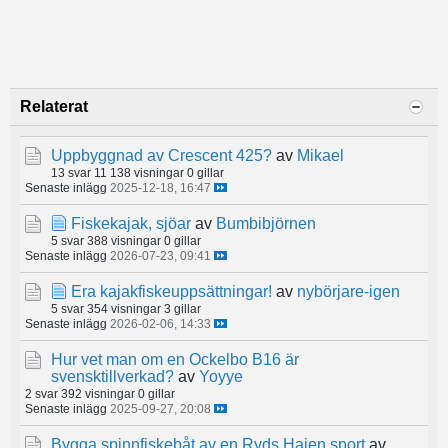
Relaterat
Uppbyggnad av Crescent 425?
av
Mikael
13 svar
11 138 visningar
0 gillar
Senaste inlägg
2025-12-18, 16:47
Fiskekajak, sjöar
av
Bumbibjörnen
5 svar
388 visningar
0 gillar
Senaste inlägg
2026-07-23, 09:41
Era kajakfiskeuppsättningar!
av
nybörjare-igen
5 svar
354 visningar
3 gillar
Senaste inlägg
2026-02-06, 14:33
Hur vet man om en Ockelbo B16 är
svensktillverkad?
av
Yoyye
2 svar
392 visningar
0 gillar
Senaste inlägg
2025-09-27, 20:08
Bygga spinnfiskebåt av en Ryds Hajen sport
av