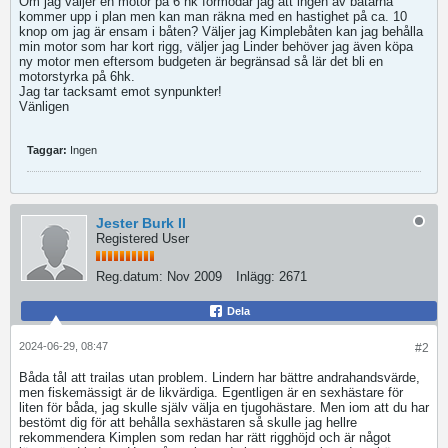
Om jag väljer en motor på 6 hk förmodar jag att ingen av båtarna
kommer upp i plan men kan man räkna med en hastighet på ca. 10
knop om jag är ensam i båten? Väljer jag Kimplebåten kan jag behålla
min motor som har kort rigg, väljer jag Linder behöver jag även köpa
ny motor men eftersom budgeten är begränsad så lär det bli en
motorstyrka på 6hk.
Jag tar tacksamt emot synpunkter!
Vänligen
Taggar:
Ingen
Jester Burk II
Registered User
Reg.datum:
Nov 2009
Inlägg:
2671
Dela
2024-06-29, 08:47
#2
Båda tål att trailas utan problem. Lindern har bättre andrahandsvärde,
men fiskemässigt är de likvärdiga. Egentligen är en sexhästare för
liten för båda, jag skulle själv välja en tjugohästare. Men iom att du har
bestömt dig för att behålla sexhästaren så skulle jag hellre
rekommendera Kimplen som redan har rätt rigghöjd och är något