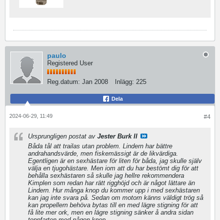
paulo
Registered User
Reg.datum:
Jan 2008
Inlägg:
225
Dela
2024-06-29, 11:49
#4
Ursprungligen postat av
Jester Burk II
Båda tål att trailas utan problem. Lindern har bättre
andrahandsvärde, men fiskemässigt är de likvärdiga.
Egentligen är en sexhästare för liten för båda, jag skulle själv
välja en tjugohästare. Men iom att du har bestömt dig för att
behålla sexhästaren så skulle jag hellre rekommendera
Kimplen som redan har rätt rigghöjd och är något lättare än
Lindern. Hur många knop du kommer upp i med sexhästaren
kan jag inte svara på. Sedan om motorn känns väldigt trög så
kan propellern behöva bytas till en med lägre stigning för att
få lite mer ork, men en lägre stigning sänker å andra sidan
toppfarten med någon knop.