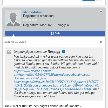
storpotaten
Registrerad användare
Reg.datum:
Mar 2020
Inlägg:
4
Dela
2025-05-11, 20:34
#3
Ursprungligen postat av
Rospigg
Min tanke med så mycket grunt vatten som kan vara bra
fiske så vore väl en ganska flatbottnad båt bra lite som en
gammal flateka men i alu, Linder 440 går helt bort i min värld
med de förutsättningarna, något liknande denna
https://www.google.com/url?
sa=i&url=https%3A%2F%2Fwww.discoverboating.com
%2Fresources%2Fjon-
boat&psig=AOvVaw0qTre75LIlORlTnO0t1YSp&ust=1747077
483417000&source=images&cd=vfe&opi=89978449&ved=0C
BQQjRxqFwoTCMDFhoORnI0DFQAAAAAdAAAAABAE
men
det finns många och en elmotor känns helt rätt ger många
fördelar på grundvattnet främst.
Tack! Kollar runt lite och något i denna still då kanske?