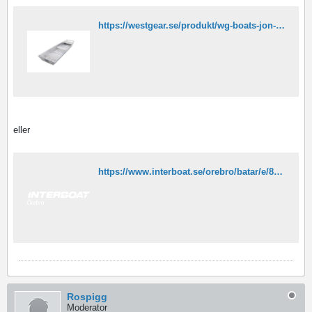
https://westgear.se/produkt/wg-boats-jon-14/
eller
https://www.interboat.se/orebro/batar/e/81/oskwig/3044/pike/
Rospigg
Moderator