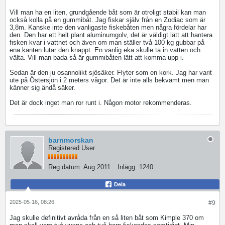
Vill man ha en liten, grundgående båt som är otroligt stabil kan man
också kolla på en gummibåt. Jag fiskar själv från en Zodiac som är
3,8m. Kanske inte den vanligaste fiskebåten men några fördelar har
den. Den har ett helt plant aluminumgolv, det är väldigt lätt att hantera
fisken kvar i vattnet och även om man ställer två 100 kg gubbar på
ena kanten lutar den knappt. En vanlig eka skulle ta in vatten och
välta. Vill man bada så är gummibåten lätt att komma upp i.
Sedan är den ju osannolikt sjösäker. Flyter som en kork. Jag har varit
ute på Östersjön i 2 meters vågor. Det är inte alls bekvämt men man
känner sig ändå säker.
Det är dock inget man ror runt i. Någon motor rekommenderas.
barnmorskan
Registered User
Reg.datum:
Aug 2011
Inlägg:
1240
Dela
2025-05-16, 08:26
#9
Jag skulle definitivt avråda från en så liten båt som Kimple 370 om