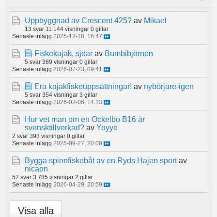
Uppbyggnad av Crescent 425?
av
Mikael
13 svar
11 144 visningar
0 gillar
Senaste inlägg
2025-12-18, 16:47
Fiskekajak, sjöar
av
Bumbibjörnen
5 svar
389 visningar
0 gillar
Senaste inlägg
2026-07-23, 09:41
Era kajakfiskeuppsättningar!
av
nybörjare-igen
5 svar
354 visningar
3 gillar
Senaste inlägg
2026-02-06, 14:33
Hur vet man om en Ockelbo B16 är
svensktillverkad?
av
Yoyye
2 svar
393 visningar
0 gillar
Senaste inlägg
2025-09-27, 20:08
Bygga spinnfiskebåt av en Ryds Hajen sport
av
nicaon
57 svar
3 785 visningar
2 gillar
Senaste inlägg
2026-04-29, 20:59
Visa alla