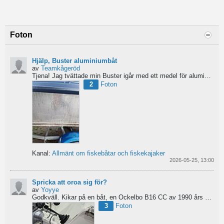
Foton
Hjälp, Buster aluminiumbåt
av
Teamkågeröd
Tjena!
Jag tvättade min Buster igår med ett medel för aluminiumbåtar och nu blev ytan konstig/flammig...
2
Foton
Kanal:
Allmänt om fiskebåtar och fiskekajaker
2026-05-25, 13:00
Spricka att oroa sig för?
av
Yoyye
Godkväll.
Kikar på en båt, en Ockelbo B16 CC av 1990 års modell, men skulle behöva lite...
3
Foton