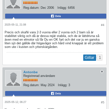
Reg.datum:
Dec 2006
Inlägg:
6456
Dela
2025-05-11, 21:08
#4
Precis och skaNi vara 2-3 vuxna eller 2 vuxna och 2 barn så är
stabilitet viktig och då är dessa rejät stabila, och de är lättdrivna så
även med en elmotor så får Du en OK fart och det var ju en ganska
liten sjö det gällde där högavågor och hård vind knappat är ett problem
som ute i kusten och ytterskärgården.
1
Gillar
Antonbe
Registrerad användare
Reg.datum:
May 2024
Inlägg:
3
Dela
2025-05-12, 06:27
#5