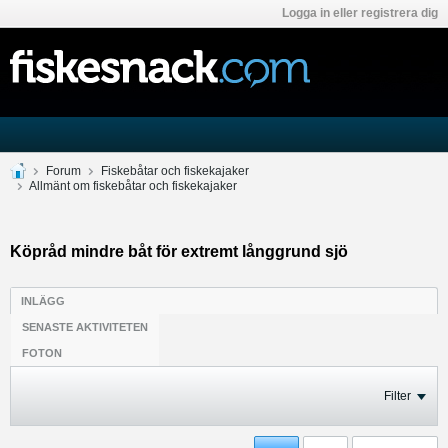
Logga in eller registrera dig
Forum
Fiskebåtar och fiskekajaker
Allmänt om fiskebåtar och fiskekajaker
Köpråd mindre båt för extremt långgrund sjö
INLÄGG
SENASTE AKTIVITETEN
FOTON
Filter