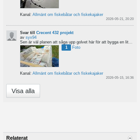
Kanal:
Allmänt om fiskebåtar och fiskekajaker
2026-05-21, 20:20
Svar till
Crecent 432 projekt
av
syx94
Sen är väl planen att såga upp golvet här för att bygga en liten brun för pump och täta resterande del...
1
Foto
Kanal:
Allmänt om fiskebåtar och fiskekajaker
2026-05-15, 16:36
Visa alla
Relaterat