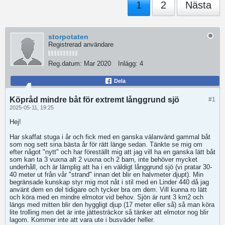
1
2
Nästa
storpotaten
Registrerad användare
Reg.datum:
Mar 2020
Inlägg:
4
Dela
Köpråd mindre båt för extremt långgrund sjö
#1
2025-05-11, 19:25
Hej!
Har skaffat stuga i år och fick med en ganska välanvänd gammal båt
som nog sett sina bästa år för rätt länge sedan. Tänkte se mig om
efter något "nytt" och har föreställt mig att jag vill ha en ganska lätt båt
som kan ta 3 vuxna alt 2 vuxna och 2 barn, inte behöver mycket
underhåll, och är lämplig att ha i en väldigt långgrund sjö (vi pratar 30-
40 meter ut från vår "strand" innan det blir en halvmeter djupt). Min
begränsade kunskap styr mig mot nåt i stil med en Linder 440 då jag
använt dem en del tidigare och tycker bra om dem. Vill kunna ro lätt
och köra med en mindre elmotor vid behov. Sjön är runt 3 km2 och
längs med mitten blir den hyggligt djup (17 meter eller så) så man köra
lite trolling men det är inte jättesträckor så tänker att elmotor nog blir
lagom. Kommer inte att vara ute i busväder heller.