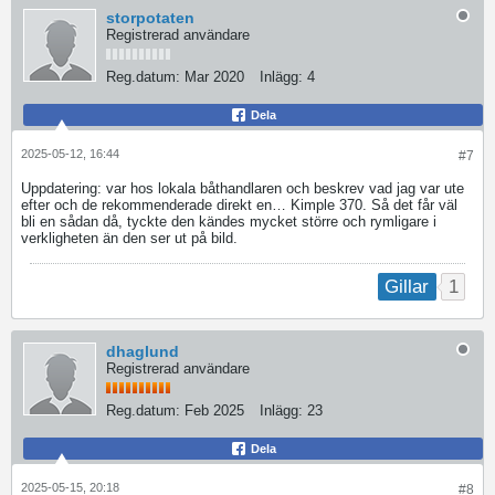
storpotaten
Registrerad användare
Reg.datum:
Mar 2020
Inlägg:
4
Dela
2025-05-12, 16:44
#7
Uppdatering: var hos lokala båthandlaren och beskrev vad jag var ute
efter och de rekommenderade direkt en… Kimple 370. Så det får väl
bli en sådan då, tyckte den kändes mycket större och rymligare i
verkligheten än den ser ut på bild.
1
Gillar
dhaglund
Registrerad användare
Reg.datum:
Feb 2025
Inlägg:
23
Dela
2025-05-15, 20:18
#8