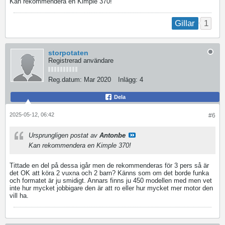
Kan rekommendera en Kimple 370!
1
Gillar
storpotaten
Registrerad användare
Reg.datum:
Mar 2020
Inlägg:
4
Dela
2025-05-12, 06:42
#6
Ursprungligen postat av
Antonbe
Kan rekommendera en Kimple 370!
Tittade en del på dessa igår men de rekommenderas för 3 pers så är
det OK att köra 2 vuxna och 2 barn? Känns som om det borde funka
och formatet är ju smidigt. Annars finns ju 450 modellen med men vet
inte hur mycket jobbigare den är att ro eller hur mycket mer motor den
vill ha.