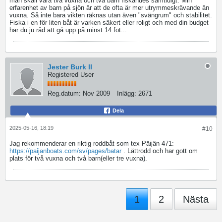
man skall vara två vuxna och två barn fiskandes samtidigt. Min
erfarenhet av barn på sjön är att de ofta är mer utrymmeskrävande än
vuxna. Så inte bara vikten räknas utan även "svängrum" och stabilitet.
Fiska i en för liten båt är varken säkert eller roligt och med din budget
har du ju råd att gå upp på minst 14 fot...
Jester Burk II
Registered User
Reg.datum:
Nov 2009
Inlägg:
2671
Dela
2025-05-16, 18:19
#10
Jag rekommenderar en riktig roddbåt som tex Päijän 471:
https://paijanboats.com/sv/pages/batar
. Lättrodd och har gott om
plats för två vuxna och två barn(eller tre vuxna).
1
2
Nästa