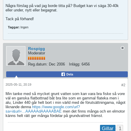
Några förslag på vad jag borde titta på? Budget kan vi säga 30-40k
eller under, nytt eller begagnat.
Tack på förhand!
Taggar:
Ingen
Rospigg
Moderator
Reg.datum:
Dec 2006
Inlägg:
6456
Dela
2025-05-11, 20:19
#2
Min tanke med så mycket grunt vatten som kan vara bra fiske så vore
väl en ganska flatbottnad båt bra lite som en gammal flateka men i
alu, Linder 440 går helt bort i min värld med de förutsättningarna, något
liknande denna
https://www.google.com/url?
sa=i&url=...AAAAAdAAAAABAE
men det finns många och en elmotor
känns helt rätt ger många fördelar på grundvattnet främst.
1
Gillar