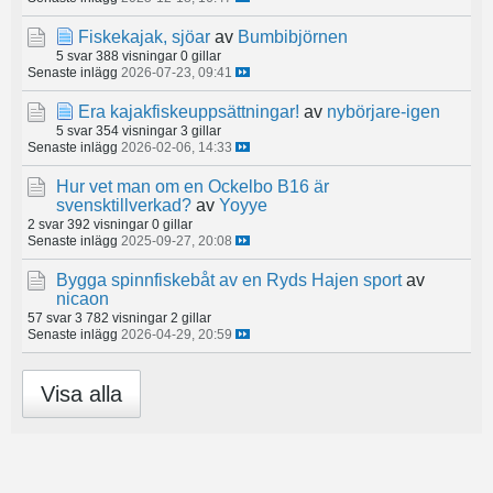
Fiskekajak, sjöar
av
Bumbibjörnen
5 svar
388 visningar
0 gillar
Senaste inlägg
2026-07-23, 09:41
Era kajakfiskeuppsättningar!
av
nybörjare-igen
5 svar
354 visningar
3 gillar
Senaste inlägg
2026-02-06, 14:33
Hur vet man om en Ockelbo B16 är
svensktillverkad?
av
Yoyye
2 svar
392 visningar
0 gillar
Senaste inlägg
2025-09-27, 20:08
Bygga spinnfiskebåt av en Ryds Hajen sport
av
nicaon
57 svar
3 782 visningar
2 gillar
Senaste inlägg
2026-04-29, 20:59
Visa alla