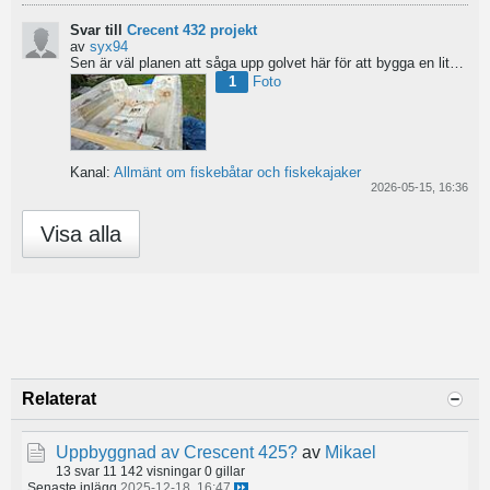
Svar till
Crecent 432 projekt
av
syx94
Sen är väl planen att såga upp golvet här för att bygga en liten brun för pump och täta resterande del...
1
Foto
Kanal:
Allmänt om fiskebåtar och fiskekajaker
2026-05-15, 16:36
Visa alla
Relaterat
Uppbyggnad av Crescent 425?
av
Mikael
13 svar
11 142 visningar
0 gillar
Senaste inlägg
2025-12-18, 16:47