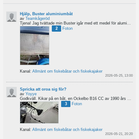
Hjälp, Buster aluminiumbåt
av
Teamkågeröd
Tjena!
Jag tvättade min Buster igår med ett medel för aluminiumbåtar och nu blev ytan konstig/flammig...
2
Foton
Kanal:
Allmänt om fiskebåtar och fiskekajaker
2026-05-25, 13:00
Spricka att oroa sig för?
av
Yoyye
Godkväll.
Kikar på en båt, en Ockelbo B16 CC av 1990 års modell, men skulle behöva lite...
3
Foton
Kanal:
Allmänt om fiskebåtar och fiskekajaker
2026-05-21, 20:20