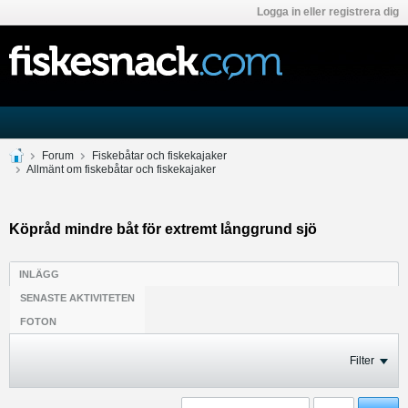
Logga in eller registrera dig
Forum
Fiskebåtar och fiskekajaker
Allmänt om fiskebåtar och fiskekajaker
Köpråd mindre båt för extremt långgrund sjö
INLÄGG
SENASTE AKTIVITETEN
FOTON
Filter