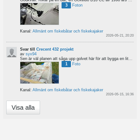
3
Foton
Kanal:
Allmänt om fiskebåtar och fiskekajaker
2026-05-21, 20:20
Svar till
Crecent 432 projekt
av
syx94
Sen är väl planen att såga upp golvet här för att bygga en liten brun för pump och täta resterande del...
1
Foto
Kanal:
Allmänt om fiskebåtar och fiskekajaker
2026-05-15, 16:36
Visa alla