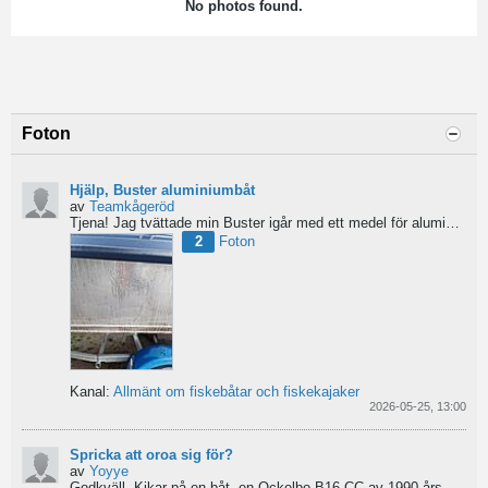
No photos found.
Foton
Hjälp, Buster aluminiumbåt
av
Teamkågeröd
Tjena!
Jag tvättade min Buster igår med ett medel för aluminiumbåtar och nu blev ytan konstig/flammig...
2
Foton
Kanal:
Allmänt om fiskebåtar och fiskekajaker
2026-05-25, 13:00
Spricka att oroa sig för?
av
Yoyye
Godkväll.
Kikar på en båt, en Ockelbo B16 CC av 1990 års modell, men skulle behöva lite...