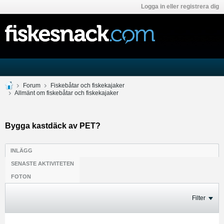
Logga in eller registrera dig
Forum
Fiskebåtar och fiskekajaker
Allmänt om fiskebåtar och fiskekajaker
Bygga kastdäck av PET?
INLÄGG
SENASTE AKTIVITETEN
FOTON
Filter