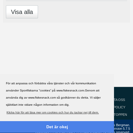
Visa alla
För att anpassa och förbättra våra tjänster och vår kommunikation
använder Sportfiskarna ”cookies” på www.fiskesnack.com.Genom att
HJÄLP
Svenska
använda dig av www.fiskesnack.com så godkänner du detta. Vi säljer
KONTAKTA OSS
självklart inte vidare någon information om dig.
COOKIEPOLICY
Klicka här för att läsa mer om cookies och hur du tackar nej till dem.
GÅ TILL TOPPEN
Copyright ©2002 - 2021, FiskeSnack.com. Grundad 2002 av Anders Bergman.
Det är okej
Powered by
vBulletin®
Version 5.7.5
Copyright © 2026 MH Sub I, LLC dba vBulletin. All rights reserved.