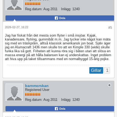
Reg.datum:
Aug 2011
Inlägg:
1240
Dela
2026-02-27, 16:22
#5
Jag har fiskat från det mesta som flyter i små insjöar. Kajak,
kanadensare, flytring, gummibåt m.m. Jag tycker inte något kan mäta
sig med en träskpråm, alltså klassisk amerikansk jon boat. Själv äger
jag en Alumacraft 1436 men skulle tro att en Kimple 330 (wide) skulle
funka lika så gott. Friheten att kunna röra sig i båten utan att slösa en
massa energi på att hålla balansen kan ej underskattas. Inget problem
att hiva upp på taket tillsammans med en normalbyggd 15-årig pojke.
1
Gillar
barnmorskan
Registered User
Reg.datum:
Aug 2011
Inlägg:
1240
Dela