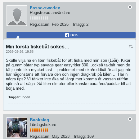
Fasse-sweden
Registrerad användare
Reg.datum:
Feb 2026
Inlägg:
2
Dela
Min första fiskebåt sökes…
#1
2026-02-26, 19:58
Skulle vilja ha en liten fiskebåt för att fiska med min son (15år). Kikar
på gummibåtar typ savage gear easyrider 300…också takbåt men de
tål ju inte lika mycket last… problemet med eka/roddbåt är att jag inte
har någonstans att förvara den och ingen dragkrok på bilen…. Har ni
några tips? Vi tänker inte åka så långt mer komma åt vassen utifrån
sjön så att säga. Så liten elmotor eller kanske bara åror/paddlar till att
börja med.
Taggar:
Ingen
Backslag
Lördagsfiskare
Reg.datum:
May 2023
Inlägg:
169