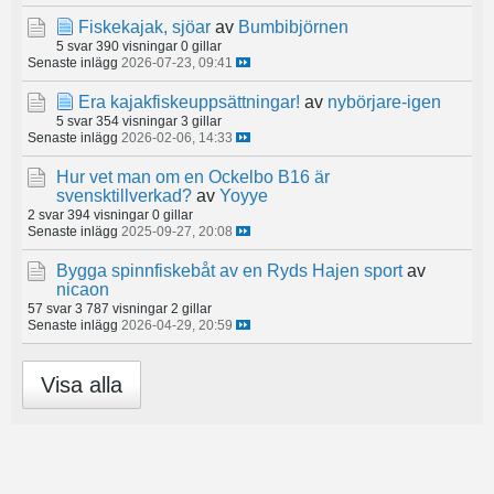
Fiskekajak, sjöar
av
Bumbibjörnen
5 svar
390 visningar
0 gillar
Senaste inlägg
2026-07-23, 09:41
Era kajakfiskeuppsättningar!
av
nybörjare-igen
5 svar
354 visningar
3 gillar
Senaste inlägg
2026-02-06, 14:33
Hur vet man om en Ockelbo B16 är
svensktillverkad?
av
Yoyye
2 svar
394 visningar
0 gillar
Senaste inlägg
2025-09-27, 20:08
Bygga spinnfiskebåt av en Ryds Hajen sport
av
nicaon
57 svar
3 787 visningar
2 gillar
Senaste inlägg
2026-04-29, 20:59
Visa alla