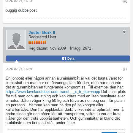
2026-02-27, 16:23
#6
buggig dubbelpost
Jester Burk II
Registered User
Reg.datum:
Nov 2009
Inlägg:
2671
Dela
2026-02-27, 16:59
#7
En jonboat eller någon annan aluminiumbåt är väl det bästa valet för
biltaksbåt om man har en förvaringsplats för den, men har man inte
det är gummibåten en fungerande kompromiss. Till exempel den här:
https://www-kivelaoutdoor-com.transl..._x_tr_pto=wapp
Det finns plats
för två man och utrustning och kan köras med en liten bensinare eller
elmotor. Båten väger kring 50 kg och förvaras i en bag som får plats i
en personbil. Hemma kan man ha den på balkongen eller i
källarförrådet. Den har uppblåsbar durk, vilket inte är optimalt, men å
andra sidan gör den båten lätt att transportera, vilket ju var ett krav.
Håller gör den trots uppblåsbarheten. Och gummibåtar är bland det
stabilaste som finns att stå i under fiske.