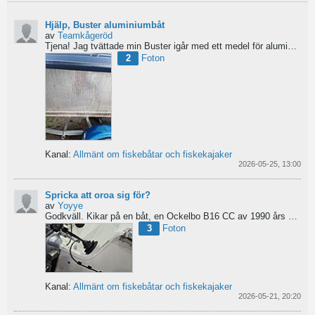
Hjälp, Buster aluminiumbåt
av
Teamkågeröd
Tjena!
Jag tvättade min Buster igår med ett medel för aluminiumbåtar och nu blev ytan konstig/flammig...
2
Foton
Kanal:
Allmänt om fiskebåtar och fiskekajaker
2026-05-25, 13:00
Spricka att oroa sig för?
av
Yoyye
Godkväll.
Kikar på en båt, en Ockelbo B16 CC av 1990 års modell, men skulle behöva lite...
3
Foton
Kanal:
Allmänt om fiskebåtar och fiskekajaker
2026-05-21, 20:20