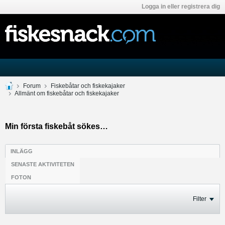
Logga in eller registrera dig
Forum
Fiskebåtar och fiskekajaker
Allmänt om fiskebåtar och fiskekajaker
Min första fiskebåt sökes…
INLÄGG
SENASTE AKTIVITETEN
FOTON
Filter