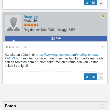
1
Gillar
Rospigg
Moderator
Reg.datum:
Dec 2006
Inlägg:
6456
Dela
2026-02-27, 21:22
#8
Kanske an sådan här
https://www.nauticexpo.com/prod/quickboats-
194479.html
mpnteringsbar och det finns fler fabrikat med samma ide
och de förvaras som ett platt paket mellan turerna och kan kastas
enkelt i vanig bil.
1
Gillar
Foton