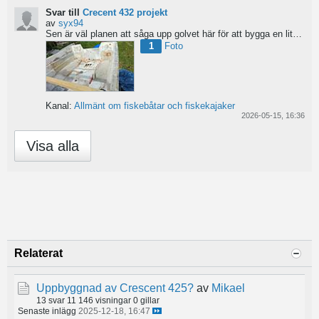
Svar till
Crecent 432 projekt
av
syx94
Sen är väl planen att såga upp golvet här för att bygga en liten brun för pump och täta resterande del...
1
Foto
Kanal:
Allmänt om fiskebåtar och fiskekajaker
2026-05-15, 16:36
Visa alla
Relaterat
Uppbyggnad av Crescent 425?
av
Mikael
13 svar
11 146 visningar
0 gillar
Senaste inlägg
2025-12-18, 16:47