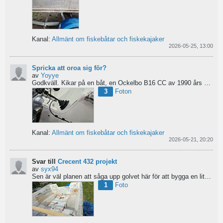
Kanal:
Allmänt om fiskebåtar och fiskekajaker
2026-05-25, 13:00
Spricka att oroa sig för?
av
Yoyye
Godkväll.
Kikar på en båt, en Ockelbo B16 CC av 1990 års modell, men skulle behöva lite...
3
Foton
Kanal:
Allmänt om fiskebåtar och fiskekajaker
2026-05-21, 20:20
Svar till
Crecent 432 projekt
av
syx94
Sen är väl planen att såga upp golvet här för att bygga en liten brun för pump och täta resterande del...
1
Foto