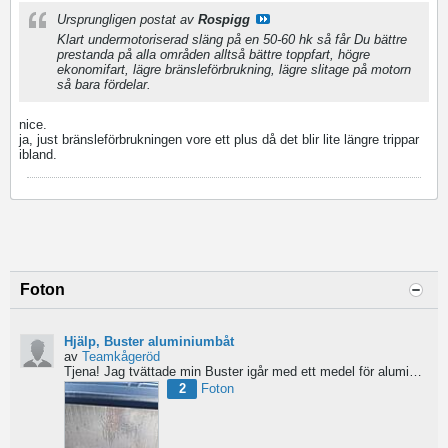
Ursprungligen postat av
Rospigg
Klart undermotoriserad släng på en 50-60 hk så får Du bättre
prestanda på alla områden alltså bättre toppfart, högre
ekonomifart, lägre bränsleförbrukning, lägre slitage på motorn
så bara fördelar.
nice.
ja, just bränsleförbrukningen vore ett plus då det blir lite längre trippar
ibland.
Foton
Hjälp, Buster aluminiumbåt
av
Teamkågeröd
Tjena!
Jag tvättade min Buster igår med ett medel för aluminiumbåtar och nu blev ytan konstig/flammig...
2
Foton