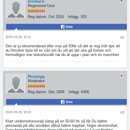
brollann
Registered User
Reg.datum:
Oct 2016
Inlägg:
103
Dela
2026-04-20, 16:11
#2
Den är ju rekomenderad eller max på 50hk så det är nog mitt tips att
du försöker byta till en sån om du vill att det ska gå fortare och
förmodligen mer bränslesnålt när du är uppe i plan och en marshfart.
Rospigg
Moderator
Reg.datum:
Dec 2006
Inlägg:
6456
Dela
2026-04-20, 19:01
#3
Klart undermotoriserad släng på en 50-60 hk så får Du bättre
prestanda på alla områden alltså bättre toppfart, högre ekonomifart,
lägre bränsleförbrukning, lägre slitage på motorn så bara fördelar.