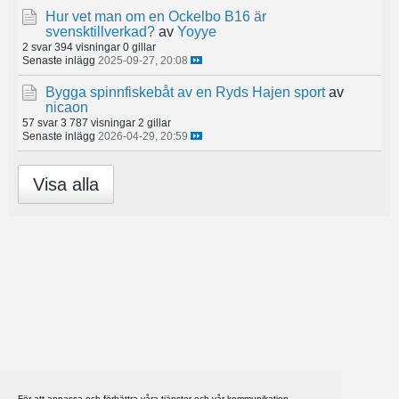
Hur vet man om en Ockelbo B16 är
svensktillverkad?
av
Yoyye
2 svar
394 visningar
0 gillar
Senaste inlägg
2025-09-27, 20:08
Bygga spinnfiskebåt av en Ryds Hajen sport
av
nicaon
57 svar
3 787 visningar
2 gillar
Senaste inlägg
2026-04-29, 20:59
Visa alla
För att anpassa och förbättra våra tjänster och vår kommunikation