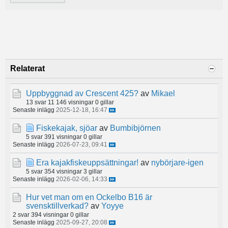
Relaterat
Uppbyggnad av Crescent 425?
av
Mikael
13 svar
11 146 visningar
0 gillar
Senaste inlägg
2025-12-18, 16:47
Fiskekajak, sjöar
av
Bumbibjörnen
5 svar
391 visningar
0 gillar
Senaste inlägg
2026-07-23, 09:41
Era kajakfiskeuppsättningar!
av
nybörjare-igen
5 svar
354 visningar
3 gillar
Senaste inlägg
2026-02-06, 14:33
Hur vet man om en Ockelbo B16 är
svensktillverkad?
av
Yoyye
2 svar
394 visningar
0 gillar
Senaste inlägg
2025-09-27, 20:08