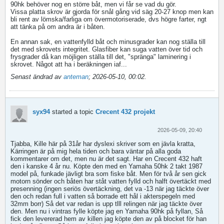
90hk behöver nog en större båt, men vi får se vad du gör.
Vissa platta skrov är gjorda för snål gång vid säg 20-27 knop men kan
bli rent av lömska/farliga om övermotoriserade, dvs högre farter, ngt
att tänka på om andra är i båten.
En annan sak, en vattenfylld båt och minusgrader kan nog ställa till
det med skrovets integritet. Glasfiber kan suga vatten över tid och
frysgrader då kan möjligen ställa till det, "spränga" laminering i
skrovet. Något att ha i beräkningen iaf...
Senast ändrad av
anteman
;
2026-05-10, 00:02
.
syx94
started a topic
Crecent 432 projekt
2026-05-09, 20:40
Tjabba, Kille här på 31år har dyslexi skriver som en jävla kratta,
Kärringen är på mig hela tiden och bara väntar på alla goda
kommentarer om det, men nu är det sagt. Har en Crecent 432 haft
den i kanske 4 år nu. Köpte den med en Yamaha 50hk 2 takt 1987
model på, funkade jävligt bra som fiske båt. Men för två år sen gick
motorn sönder och båten har ståt vatten fylld och halft övertäckt med
presenning (ingen seriös övertäckning, det va -13 när jag täckte över
den och redan full i vatten så borrade ett hål i akterspegeln med
32mm borr) Så det var redan is upp tlll relingen när jag täckte över
den. Men nu i vintras fylle köpte jag en Yamaha 90hk på fyllan, Så
fick den levererad hem av killen jag köpte den av på blocket för han