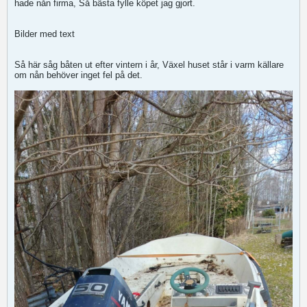
hade nån firma, Så bästa fylle köpet jag gjort.
Bilder med text
Så här såg båten ut efter vintern i år, Växel huset står i varm källare
om nån behöver inget fel på det.