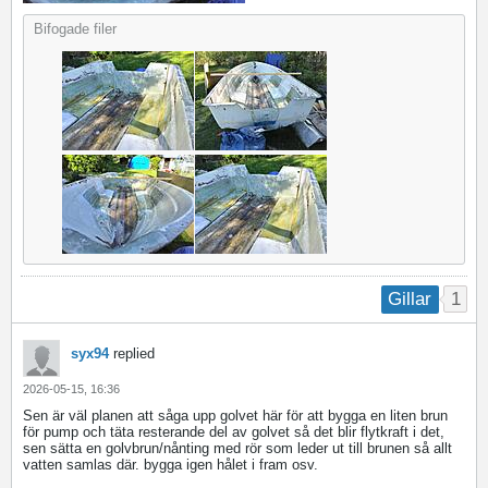
Bifogade filer
1
Gillar
syx94
replied
2026-05-15, 16:36
Sen är väl planen att såga upp golvet här för att bygga en liten brun
för pump och täta resterande del av golvet så det blir flytkraft i det,
sen sätta en golvbrun/nånting med rör som leder ut till brunen så allt
vatten samlas där. bygga igen hålet i fram osv.