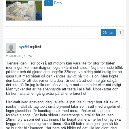
1
Foto
1
Gillar
syx94
replied
2026-05-15, 16:24
Tjenare igen, Tror också att motorn kan vara lite för stor för båten
men ingen kommer ihåg en fegis skämt och sido.. Nej men hade 50hk
på förut och då gjorde den ungefär 33knop, va aldrig rädd orolig för att
gasa fullt med båten då den kändes jävligt pålitlig i sjön. Men köpte
den bara för att det var en bra deal, är det så att det inte går så går
det inte då får jag kolla om nån vill byta mot en mindre eller nåt dyligt.
Men tycker det är lite spännande att testa i alla fall. Uppskattar och
tänker i allafall en gång extra på all er erfarenhet.
Har varit iväg ensväng idag i allafall slipat lite till tagit bort allt skum,
nästan i allafall. tagitbort små plywood bitar som satt med ungefär ett
lager glassfiber för handtag i bak med mera. tänker att jag ska
försöka slänga i 3st hela skivor i akterspegeln istället för en liten
10mm plyfa som det satt innan. Har börjat planera lite för hur jag ska
bygga men ingenting spikat ännu. Ska till båten imorgon igen så får
se hur det blir imorgon. Har bara två blider på det lilla jag gjort idag,