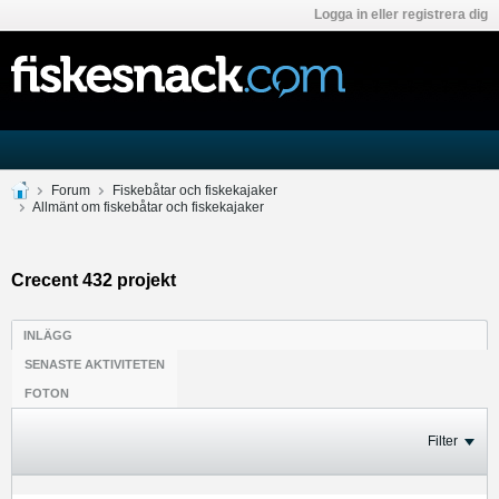
Logga in eller registrera dig
Forum
Fiskebåtar och fiskekajaker
Allmänt om fiskebåtar och fiskekajaker
Crecent 432 projekt
INLÄGG
SENASTE AKTIVITETEN
FOTON
Filter