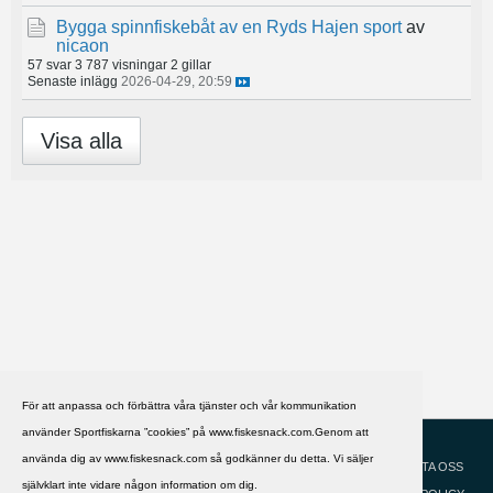
Bygga spinnfiskebåt av en Ryds Hajen sport
av
nicaon
57 svar
3 787 visningar
2 gillar
Senaste inlägg
2026-04-29, 20:59
Visa alla
För att anpassa och förbättra våra tjänster och vår kommunikation
använder Sportfiskarna ”cookies” på www.fiskesnack.com.Genom att
HJÄLP
Svenska
använda dig av www.fiskesnack.com så godkänner du detta. Vi säljer
KONTAKTA OSS
självklart inte vidare någon information om dig.