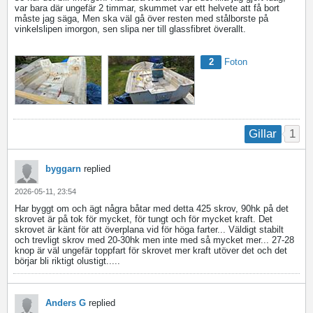
var bara där ungefär 2 timmar, skummet var ett helvete att få bort
måste jag säga, Men ska väl gå över resten med stålborste på
vinkelslipen imorgon, sen slipa ner till glassfibret överallt.
2
Foton
1
Gillar
byggarn
replied
2026-05-11, 23:54
Har byggt om och ägt några båtar med detta 425 skrov, 90hk på det
skrovet är på tok för mycket, för tungt och för mycket kraft. Det
skrovet är känt för att överplana vid för höga farter... Väldigt stabilt
och trevligt skrov med 20-30hk men inte med så mycket mer... 27-28
knop är väl ungefär toppfart för skrovet mer kraft utöver det och det
börjar bli riktigt olustigt.....
Anders G
replied