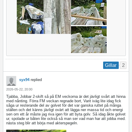
2
Gillar
syx94
replied
2026-05-22, 20:00
Tjabba, Jobbar 2-skift så på EM veckorna är det jävligt svårt att hinna
med nånting. Förra FM veckan regnade bort, Varit iväg lite idag fick
såga ur resterande del av golvet för det var ganska ruttet på många
ställen och det känns jävligt ovärt att lägga ner massa tid och energi
sen om ett år måste jag riva igen för att byta golv. Så idag åkte golvet
ur, spolade ur båten lite också så man ser vad man har att jobba med.
nästa steg blir att börja med akterspegeln.