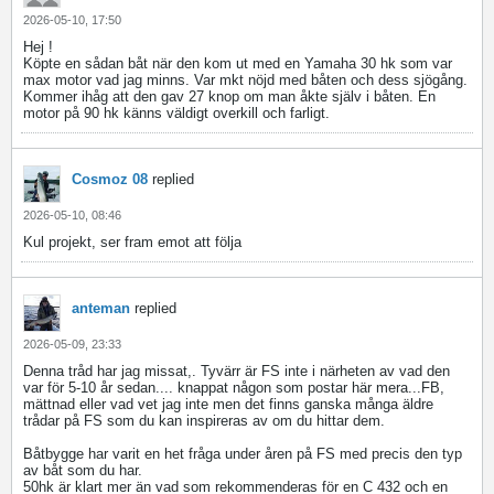
2026-05-10, 17:50
Hej !
Köpte en sådan båt när den kom ut med en Yamaha 30 hk som var
max motor vad jag minns. Var mkt nöjd med båten och dess sjögång.
Kommer ihåg att den gav 27 knop om man åkte själv i båten. En
motor på 90 hk känns väldigt overkill och farligt.
Cosmoz 08
replied
2026-05-10, 08:46
Kul projekt, ser fram emot att följa
anteman
replied
2026-05-09, 23:33
Denna tråd har jag missat,. Tyvärr är FS inte i närheten av vad den
var för 5-10 år sedan.... knappat någon som postar här mera...FB,
mättnad eller vad vet jag inte men det finns ganska många äldre
trådar på FS som du kan inspireras av om du hittar dem.
Båtbygge har varit en het fråga under åren på FS med precis den typ
av båt som du har.
50hk är klart mer än vad som rekommenderas för en C 432 och en