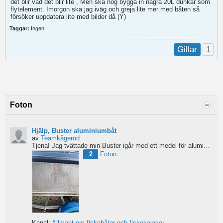
det blir vad det blir lite
, Men ska nog bygga in några 20L dunkar som
flytelement. Imorgon ska jag iväg och greja lite mer med båten så
försöker uppdatera lite med bilder då (Y)
Taggar:
Ingen
1
Gillar
Foton
Hjälp, Buster aluminiumbåt
av
Teamkågeröd
Tjena!
Jag tvättade min Buster igår med ett medel för aluminiumbåtar och nu blev ytan konstig/flammig...
2
Foton
Kanal:
Allmänt om fiskebåtar och fiskekajaker