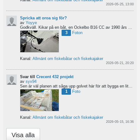
2026-05-25, 13:00
Spricka att oroa sig för?
av
Yoyye
Godkväll.
Kikar på en båt, en Ockelbo B16 CC av 1990 års modell, men skulle behöva lite...
3
Foton
Kanal:
Allmänt om fiskebåtar och fiskekajaker
2026-05-21, 20:20
Svar till
Crecent 432 projekt
av
syx94
Sen är väl planen att såga upp golvet här för att bygga en liten brun för pump och täta resterande del...
1
Foto
Kanal:
Allmänt om fiskebåtar och fiskekajaker
2026-05-15, 16:36
Visa alla