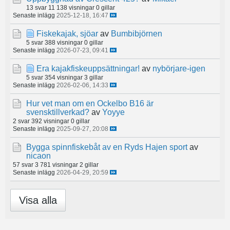
13 svar
11 138 visningar
0 gillar
Senaste inlägg
2025-12-18, 16:47
Fiskekajak, sjöar
av
Bumbibjörnen
5 svar
388 visningar
0 gillar
Senaste inlägg
2026-07-23, 09:41
Era kajakfiskeuppsättningar!
av
nybörjare-igen
5 svar
354 visningar
3 gillar
Senaste inlägg
2026-02-06, 14:33
Hur vet man om en Ockelbo B16 är
svensktillverkad?
av
Yoyye
2 svar
392 visningar
0 gillar
Senaste inlägg
2025-09-27, 20:08
Bygga spinnfiskebåt av en Ryds Hajen sport
av
nicaon
57 svar
3 781 visningar
2 gillar
Senaste inlägg
2026-04-29, 20:59
Visa alla