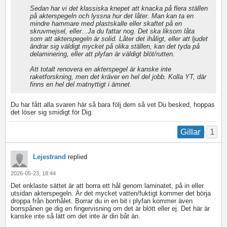
Sedan har vi det klassiska knepet att knacka på flera ställen
på akterspegeln och lyssna hur det låter. Man kan ta en
mindre hammare med plastskalle eller skaftet på en
skruvmejsel, eller...Ja du fattar nog. Det ska liksom låta
som att akterspegeln är solid. Låter det ihåligt, eller att ljudet
ändrar sig väldigt mycket på olika ställen, kan det tyda på
delaminering, eller att plyfan är väldigt blöt/rutten.
Att totalt renovera en akterspegel är kanske inte
raketforskning, men det kräver en hel del jobb. Kolla YT, där
finns en hel del matnyttigt i ämnet.
Du har fått alla svaren här så bara följ dem så vet Du besked, hoppas
det löser sig smidigt för Dig.
1
Gillar
Lejestrand
replied
2026-05-23, 18:44
Det enklaste sättet är att borra ett hål genom laminatet, på in eller
utsidan akterspegeln. Är det mycket vatten/fuktigt kommer det börja
droppa från borrhålet. Borrar du in en bit i plyfan kommer även
borrspånen ge dig en fingervisning om det är blött eller ej. Det här är
kanske inte så lätt om det inte är din båt än.