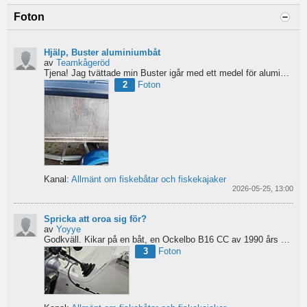
Foton
Hjälp, Buster aluminiumbåt
av
Teamkågeröd
Tjena!
Jag tvättade min Buster igår med ett medel för aluminiumbåtar och nu blev ytan konstig/flammig...
2
Foton
Kanal:
Allmänt om fiskebåtar och fiskekajaker
2026-05-25, 13:00
Spricka att oroa sig för?
av
Yoyye
Godkväll.
Kikar på en båt, en Ockelbo B16 CC av 1990 års modell, men skulle behöva lite...
3
Foton