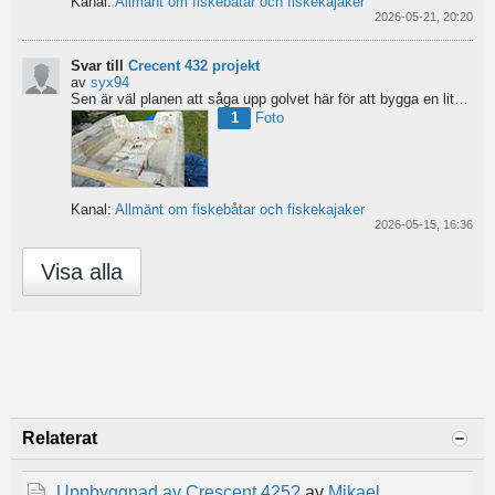
Kanal:
Allmänt om fiskebåtar och fiskekajaker
2026-05-21, 20:20
Svar till
Crecent 432 projekt
av
syx94
Sen är väl planen att såga upp golvet här för att bygga en liten brun för pump och täta resterande del...
1
Foto
Kanal:
Allmänt om fiskebåtar och fiskekajaker
2026-05-15, 16:36
Visa alla
Relaterat
Uppbyggnad av Crescent 425?
av
Mikael