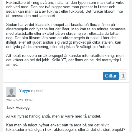
Fuktmätare blir nog svårare, i alla fall den typen som man kollar virke
och ved med. Den har två piggar som man pressar in i träet och
sedan kan man läsa av fukthalt eller fuktkvot. Det funkar liksom inte
att pressa den mot laminatet.
Sedan har vi det klassiska knepet att knacka på flera ställen på
akterspegeln och lyssna hur det låter. Man kan ta en mindre hammare
med plastskalle eller skaftet på en skruvmejsel, eller...Ja du fattar
nog. Det ska liksom låta som att akterspegeln är solid. Låter det
ihåligt, eller att ljudet ändrar sig väldigt mycket på olika ställen, kan
det tyda på delaminering, eller att plyfan är väldigt blöt/rutten.
Att totalt renovera en akterspegel är kanske inte raketforskning, men
det kräver en hel del jobb. Kolla YT, där finns en hel del matnyttigt i
ämnet.
1
Gillar
Yoyye
replied
2026-05-23, 13:09
Tack Rospigg.
Är väl hyfsat händig ändå, men är värre med tålamodet.
Kan man på något hyfsat enkelt sätt ta reda på om det blivit
fuktskador invändigt, i t.ex. akterspegeln, eller är det ett stort projekt?