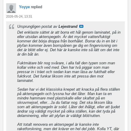
Yoyye
replied
2026-05-24, 13:31
Ursprungligen postat av
Lejestrand
Det enklaste sättet är att borra ett hål genom laminatet, på in
eller utsidan akterspegeln. Är det mycket vatten/fuktigt
kommer det börja droppa från borrhålet. Borrar du in en bit i
plyfan kommer även borrspånen ge dig en fingervisning om
det är blött eller ej. Det här är kanske inte så lätt om det inte
är din båt än.
Fuktmätare blir nog svårare, i alla fall den typen som man
kollar virke och ved med. Den har två piggar som man
pressar in i träet och sedan kan man läsa av fukthalt eller
fuktkvot. Det funkar liksom inte att pressa den mot
laminatet.
Sedan har vi det klassiska knepet att knacka på flera ställen
på akterspegeln och lyssna hur det låter. Man kan ta en
mindre hammare med plastskalle eller skaftet på en
skruvmejsel, eller...Ja du fattar nog. Det ska liksom låta
som att akterspegeln är solid. Låter det ihåligt, eller att ljudet
ändrar sig väldigt mycket på olika ställen, kan det tyda på
delaminering, eller att plyfan är väldigt blöt/rutten.
Att totalt renovera en akterspegel är kanske inte
raketforskning, men det kräver en hel del jobb. Kolla YT, där