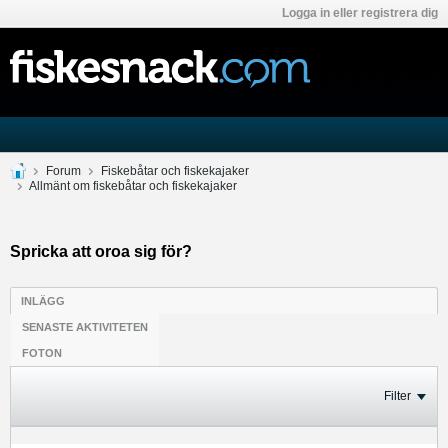
Logga in eller registrera dig
Forum
Fiskebåtar och fiskekajaker
Allmänt om fiskebåtar och fiskekajaker
Spricka att oroa sig för?
INLÄGG
SENASTE AKTIVITETEN
FOTON
Filter