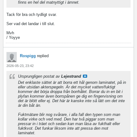
finns en hel del matnyttigt i ämnet.
Tack för bra och tydligt svar.
Ser vad det landar i till slut.
Mvh
/ Yoyye
Rospigg
replied
2026-05-23, 23:42
Ursprungligen postat av
Lejestrand
Det enklaste sättet är att borra ett hål genom laminatet, på in
eller utsidan akterspegeln. Är det mycket vatten/fuktigt
kommer det börja droppa från borrhålet. Borrar du in en bit i
plyfan kommer även borrspånen ge dig en fingervisning om
det är blött eller ej. Det här är kanske inte så lätt om det inte
är din båt än.
Fuktmätare blir nog svårare, i alla fall den typen som man
kollar virke och ved med. Den har två piggar som man
pressar in i träet och sedan kan man läsa av fukthalt eller
fuktkvot. Det funkar liksom inte att pressa den mot
laminatet.