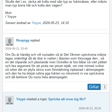
Skulle det t.ex. räcka att kolla med nån typ av fuktmätare, eller måste
man typ borra hål och kolla den vägen?
Mvh
/ Yoyye
Senast ändrad av
Yoyye
;
2026-05-23, 14:10
.
Rospigg
replied
2026-05-21, 23:40
Om Du är händig och vill rustaden så är Det Okmen sprickorna måste
lagas ordentligt då de drar in vatten i ålasten som försvagar den , så
en del slipande och plastande men Ockelbo är bra båtar så värt jobbet
och bra argument för att pruta ner priset rejält, om inte minnet sviker
så sitter det en plyfa skiva som förstärkning inplastad i akterspegeln
och den ha ha börjat ruttna pga fukten so mkommit in via sprickorna
och då behöver Du rusta hela akterspegeln.
1
Gillar
Yoyye
started a topic
Spricka att oroa sig för?
2026-05-21, 20:20