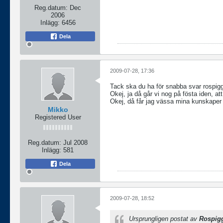
Reg.datum:
Dec
2006
Inlägg:
6456
Dela
2009-07-28, 17:36
Tack ska du ha för snabba svar rospig
Okej, ja då går vi nog på fösta iden, at
Okej, då får jag vässa mina kunskaper i
Mikko
Registered User
Reg.datum:
Jul 2008
Inlägg:
581
Dela
2009-07-28, 18:52
Ursprungligen postat av
Rospig