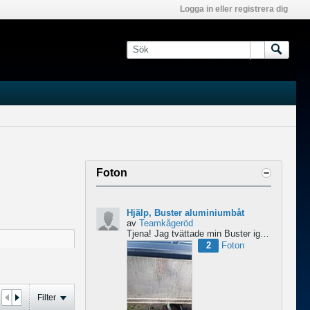
Logga in eller registrera dig
Foton
Hjälp, Buster aluminiumbåt
av
Teamkågeröd
Tjena!
Jag tvättade min Buster igår med ett medel för aluminiumbåtar och nu blev ytan konstig/flammig...
2
Foton
Filter