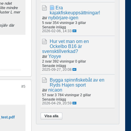
 me ndet
Era
 lite mindre
 Buster L mer
kajakfiskeuppsättningar!
av
nybörjare-igen
5 svar
354 visningar
3 gillar
själv där
Senaste inlägg
2026-02-06, 14:33
Hur vet man om en
Ockelbo B16 är
svensktillverkad?
av
Yoyye
2 svar
392 visningar
0 gillar
Senaste inlägg
2025-09-27, 20:08
Bygga spinnfiskebåt av en
Ryds Hajen sport
#5
av
nicaon
57 svar
3 784 visningar
2 gillar
Senaste inlägg
2026-04-29, 20:59
Visa alla
test.pdf