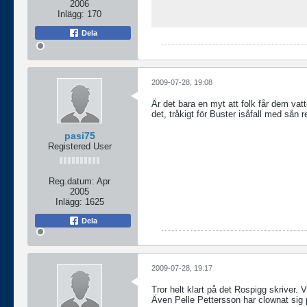
2006
Inlägg:
170
Dela
2009-07-28, 19:08
Är det bara en myt att folk får dem vat
det, tråkigt för Buster isåfall med sån 
pasi75
Registered User
Reg.datum:
Apr
2005
Inlägg:
1625
Dela
2009-07-28, 19:17
Tror helt klart på det Rospigg skriver. 
Även Pelle Pettersson har clownat sig 