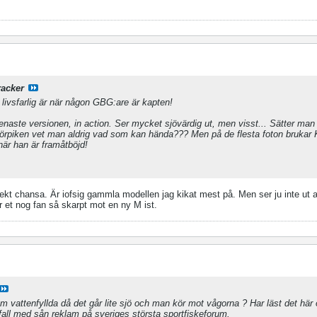
acker
 livsfarlig är när någon GBG:are är kapten!
senaste versionen, in action. Ser mycket sjövärdig ut, men visst... Sätter ma
förpiken vet man aldrig vad som kan hända??? Men på de flesta foton brukar 
är han är framåtböjd!
ekt chansa. Är iofsig gammla modellen jag kikat mest på. Men ser ju inte ut at
 et nog fan så skarpt mot en ny M ist.
em vattenfyllda då det går lite sjö och man kör mot vågorna ? Har läst det här 
åfall med sån reklam på sveriges största sportfiskeforum.