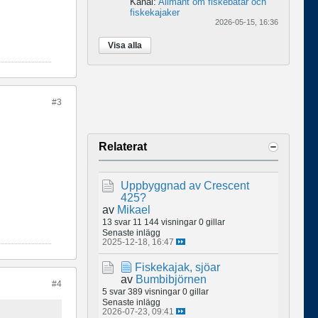
Kanal:
Allmänt om fiskebåtar och
fiskekajaker
2026-05-15, 16:36
Visa alla
#3
Relaterat
Uppbyggnad av Crescent
425?
av
Mikael
13 svar
11 144 visningar
0 gillar
Senaste inlägg
2025-12-18, 16:47
Fiskekajak, sjöar
av
Bumbibjörnen
#4
5 svar
389 visningar
0 gillar
Senaste inlägg
2026-07-23, 09:41