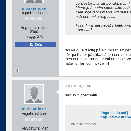
Jo Buster L är att betraktasom liv
klarar ju å andra sidan vilke nbåt
muskynicke
men inge tsom märks vid praktiskt
Registered User
och det tänker jag hålla.
Visst finns det negativ kritik äv
Reg.datum:
Mar
som här!!
2006
Inlägg:
170
Dela
fan va du e duktig på allt,tro fan att den 
sök på tester på olika båtar i den storlek
men det e ju klart du är väl den som vet
nä!ta för fan och nyktra till
2009-07-28, 19:04
test av flippermarin
muskynicke
Page not found | F
Registered User
http://www.flipp
Reg.datum:
Mar