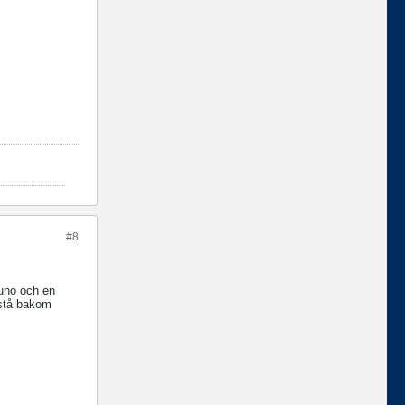
#8
auno och en
 stå bakom