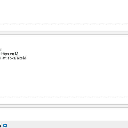
g!
t köpa en M.
 att söka altså!
g