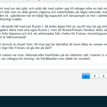
it med om det själv och suttit där med vatten upp till relingen efter en helt o
 och dök som en ubåt genom vågorna och vattenfylldes på några sekunder, kan
en sk. självlänsen har en löjligt låg kapacitet och länspumpen är inte i närh
lräckligt snabbt.
s liknande fall med just Buster L då andra ägare hört av sig till mig när jag skr
pplevt detta med sina egna Buster L men att Buster/Fiskars förnekar detta såk
 förbi lögnerna och fick ett erkännadne från chefen för Fiskars utvecklingsa
t är felkonstruerat!
tt skrovet är omjort from -04 men jag har bekräftat att även båtar av senare mo
 lögn från Fiskars så gå inte på den!!
llet varken var över- fellastad eller framfördes på ett vårdslöst sätt, tvärtom v
r var vidtagna för körning i de förhållanden som rådde för stunden!
1
2
3