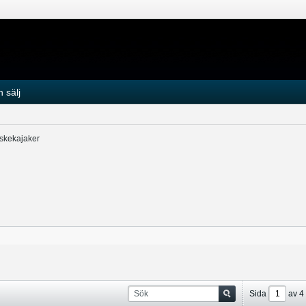
 sälj
iskekajaker
Sida
av
4