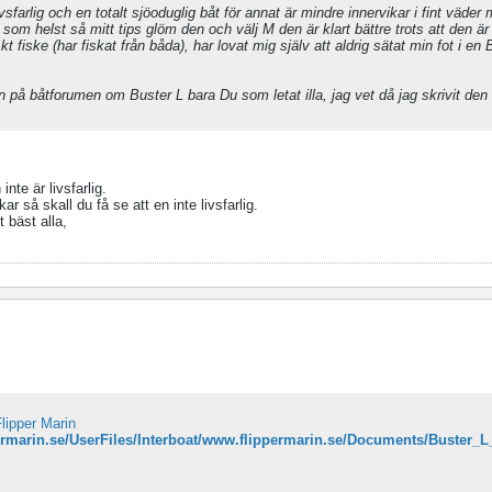
sfarlig och en totalt sjöoduglig båt för annat är mindre innervikar i fint väder
 som helst så mitt tips glöm den och välj M den är klart bättre trots att den är
 fiske (har fiskat från båda), har lovat mig själv att aldrig sätat min fot i en
en på båtforumen om Buster L bara Du som letat illa, jag vet då jag skrivit den 
inte är livsfarlig.
ar så skall du få se att en inte livsfarlig.
 bäst alla,
lipper Marin
ermarin.se/UserFiles/Interboat/www.flippermarin.se/Documents/Buster_L_