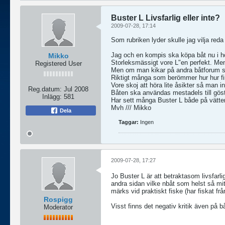
Buster L Livsfarlig eller inte?
2009-07-28, 17:14
Som rubriken lyder skulle jag vilja reda 
Jag och en kompis ska köpa båt nu i hös
Mikko
Storleksmässigt vore L"en perfekt. Men h
Registered User
Men om man kikar på andra båtforum så
Riktigt många som berömmer hur hur fin
Vore skoj att höra lite åsikter så man in
Reg.datum:
Jul 2008
Båten ska användas mestadels till göstr
Inlägg:
581
Har sett många Buster L både på vätter
Mvh /// Mikko
Dela
Taggar:
Ingen
2009-07-28, 17:27
Jo Buster L är att betraktasom livsfarlig
andra sidan vilke nbåt som helst så mit
märks vid praktiskt fiske (har fiskat frå
Rospigg
Visst finns det negativ kritik även på b
Moderator