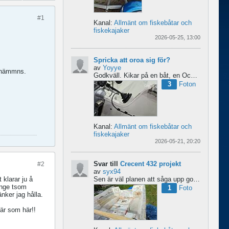
#1
Kanal:
Allmänt om fiskebåtar och
fiskekajaker
2026-05-25, 13:00
Spricka att oroa sig för?
av
Yoyye
t nämmns.
Godkväll.
Kikar på en båt, en Ockelbo B16 CC av 1990 års modell, men skulle behöva lite...
3
Foton
Kanal:
Allmänt om fiskebåtar och
fiskekajaker
2026-05-21, 20:20
Svar till
Crecent 432 projekt
#2
av
syx94
Sen är väl planen att såga upp golvet här för att bygga en liten brun för pump och täta resterande del...
 klarar ju å
 inge tsom
1
Foto
änker jag hålla.
där som här!!