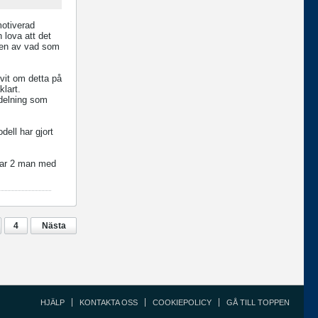
motiverad
 lova att det
eten av vad som
ivit om detta på
lart.
vdelning som
dell har gjort
i var 2 man med
4
Nästa
HJÄLP
KONTAKTA OSS
COOKIEPOLICY
GÅ TILL TOPPEN