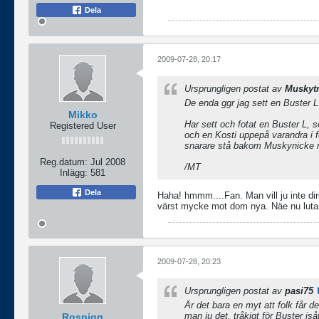
Dela
2009-07-28, 20:17
Ursprungligen postat av
Muskytr
De enda ggr jag sett en Buster L
Mikko
Har sett och fotat en Buster L, 
Registered User
och en Kosti uppepå varandra i 
snarare stå bakom Muskynicke n
Reg.datum:
Jul 2008
/MT
Inlägg:
581
Dela
Haha! hmmm....Fan. Man vill ju inte dir
värst mycke mot dom nya. Näe nu lutar
2009-07-28, 20:23
Ursprungligen postat av
pasi75
Är det bara en myt att folk får d
man ju det, tråkigt för Buster is
Rospigg