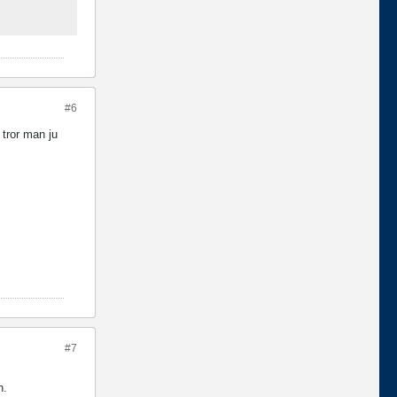
#6
 tror man ju
#7
n.