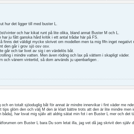
ut hur det ligger till med buster L.
t/vinter och har kikat runt på lite olika, bland annat Buster M och L.
ar ju fått ganska hård kritik i ett antal trådar här på FS.
 finns det väldigt mycke skrivet om modellen men ta mig f#n inget negativ
t den går i grov sjö osv osv.
te går och tar livet av sig i en värdelös båt.
olling i mindre vatten. Men även röding och lax på vättern i skapligt väder.
n och vänern vintertid, så dom används ju upenbarligen .
 och en totalt sjöoduglig båt för annat är mindre innervikar i fint väder me ndet
t tips glöm den och välj M den är klart bättre trots att den är lite mindre men
n båda), har lovat mig själv att aldrig sätat min fot i en Buster L mer och det t
åtforumen om Buster L bara Du som letat illa, jag vet då jag skrivit den själv 