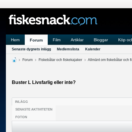
Hem
Film
Artiklar
Bloggar
Köp och
Forum
Senaste dygnets inlägg
Medlemslista
Kalender
Forum
Fiskebåtar och fiskekajaker
Allmänt om fiskebåtar och f
Buster L Livsfarlig eller inte?
INLÄGG
SENASTE AKTIVITETEN
FOTON