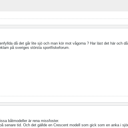
tenfyllda då det går lite sjö och man kör mot vågorna ? Har läst det här och då
reklam på sveriges största sportfiskeforum.
Vissa båtmodeller är rena missfoster.
på senare tid. Och det gällde en Crescent modell som gick som en anka i sjö