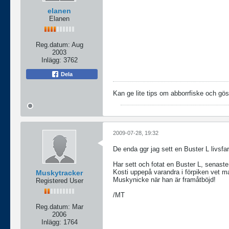
elanen
Elanen
Reg.datum:
Aug
2003
Inlägg:
3762
Dela
Kan ge lite tips om abborrfiske och göst
2009-07-28, 19:32
De enda ggr jag sett en Buster L livsf
Har sett och fotat en Buster L, senast
Kosti uppepå varandra i förpiken vet 
Muskytracker
Muskynicke när han är framåtböjd!
Registered User
/MT
Reg.datum:
Mar
2006
Inlägg:
1764