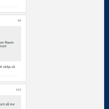
#9
n en Rauno
Kosti
t skilja så
#10
och då tror