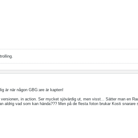
rolling.
arlig är när någon GBG:are är kapten!
e versionen, in action. Ser mycket sjövärdig ut, men visst... Sätter man en R
man aldrig vad som kan hända??? Men på de flesta foton brukar Kosti snarare