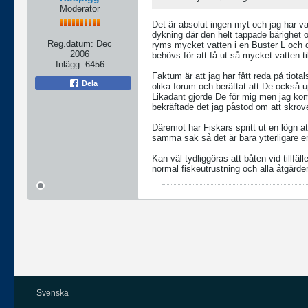
Moderator
Det är absolut ingen myt och jag har var
dykning där den helt tappade bärighet
Reg.datum:
Dec
ryms mycket vatten i en Buster L och d
2006
behövs för att få ut så mycket vatten til
Inlägg:
6456
Faktum är att jag har fått reda på tiotal
Dela
olika forum och berättat att De också u
Likadant gjorde De för mig men jag kom
bekräftade det jag påstod om att skrove
Däremot har Fiskars spritt ut en lögn a
samma sak så det är bara ytterligare en
Kan väl tydliggöras att båten vid tillfä
normal fiskeutrustning och alla åtgärde
Svenska