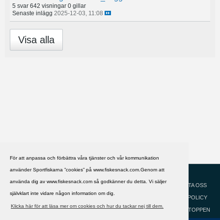
5 svar
642 visningar
0 gillar
Senaste inlägg
2025-12-03, 11:08
Visa alla
För att anpassa och förbättra våra tjänster och vår kommunikation
använder Sportfiskarna ”cookies” på www.fiskesnack.com.Genom att
HJÄLP
Svenska
använda dig av www.fiskesnack.com så godkänner du detta. Vi säljer
KONTAKTA OSS
självklart inte vidare någon information om dig.
COOKIEPOLICY
Klicka här för att läsa mer om cookies och hur du tackar nej till dem.
GÅ TILL TOPPEN