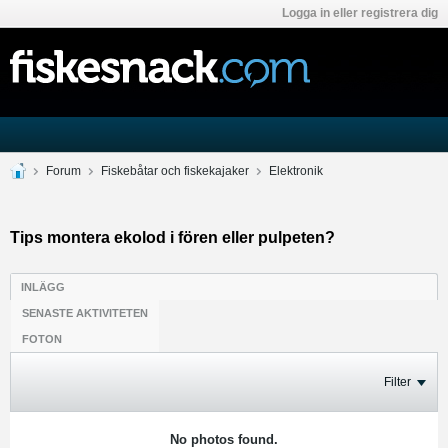
Logga in eller registrera dig
Forum
Fiskebåtar och fiskekajaker
Elektronik
Tips montera ekolod i fören eller pulpeten?
INLÄGG
SENASTE AKTIVITETEN
FOTON
Filter
No photos found.