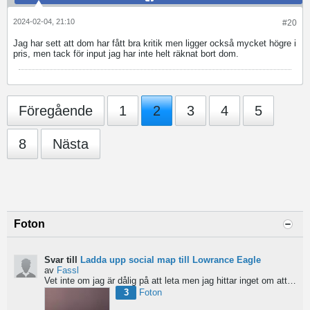
2024-02-04, 21:10
#20
Jag har sett att dom har fått bra kritik men ligger också mycket högre i
pris, men tack för input jag har inte helt räknat bort dom.
Föregående
1
2
3
4
5
8
Nästa
Foton
Svar till
Ladda upp social map till Lowrance Eagle
av
Fassl
Vet inte om jag är dålig på att leta men jag hittar inget om att ladda upp social maps i manualen....
3
Foton