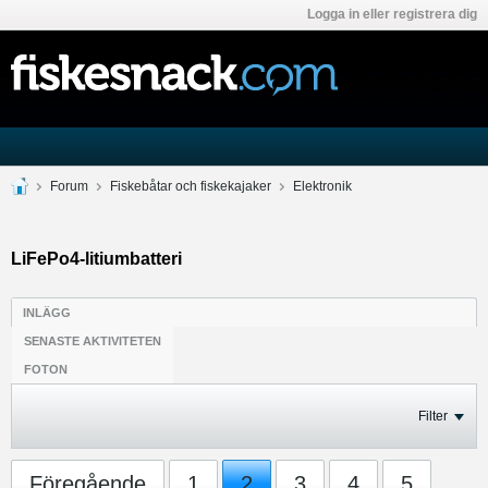
Logga in eller registrera dig
Forum
Fiskebåtar och fiskekajaker
Elektronik
LiFePo4-litiumbatteri
INLÄGG
SENASTE AKTIVITETEN
FOTON
Filter
Föregående
1
2
3
4
5