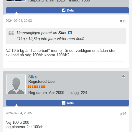
Reg.datum:
Jan 2013
Inlägg:
7658
Dela
2024-02-04, 20:03
#15
Ursprungligen postat av
Siks
11kg / 19,5kg inte jätte vikter men ändå...
Nä 19,5 kg är "hanterbart" men oj, är det verkligen en sådan stor
skillnad på säg 100Ah kontra 120Ah?
Siks
Registered User
Reg.datum:
Apr 2009
Inlägg:
224
Dela
2024-02-04, 20:05
#16
Nej 100 o 200
jag planerar 2st 100ah