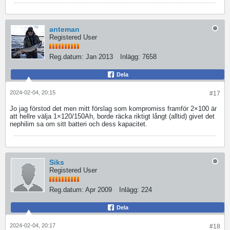
anteman
Registered User
Reg.datum:
Jan 2013
Inlägg:
7658
Dela
2024-02-04, 20:15
#17
Jo jag förstod det men mitt förslag som kompromiss framför 2×100 är
att hellre välja 1×120/150Ah, borde räcka riktigt långt (alltid) givet det
nephilim sa om sitt batteri och dess kapacitet.
Siks
Registered User
Reg.datum:
Apr 2009
Inlägg:
224
Dela
2024-02-04, 20:17
#18