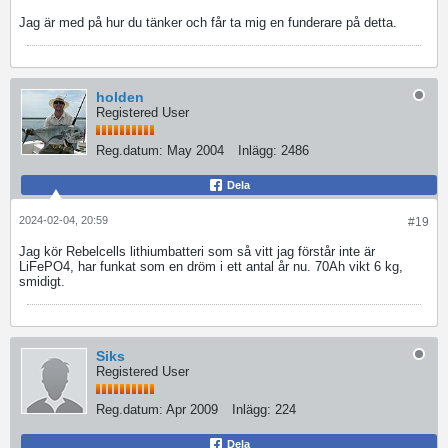
Jag är med på hur du tänker och får ta mig en funderare på detta.
holden
Registered User
Reg.datum:
May 2004
Inlägg:
2486
Dela
2024-02-04, 20:59
#19
Jag kör Rebelcells lithiumbatteri som så vitt jag förstår inte är
LiFePO4, har funkat som en dröm i ett antal år nu. 70Ah vikt 6 kg,
smidigt.
Siks
Registered User
Reg.datum:
Apr 2009
Inlägg:
224
Dela