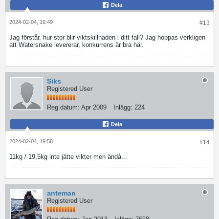
Dela
2024-02-04, 19:49
#13
Jag förstår, hur stor blir viktskillnaden i ditt fall? Jag hoppas verkligen
att Watersnake levererar, konkurrens är bra här.
Siks
Registered User
Reg.datum:
Apr 2009
Inlägg:
224
Dela
2024-02-04, 19:58
#14
11kg / 19,5kg inte jätte vikter men ändå...
anteman
Registered User