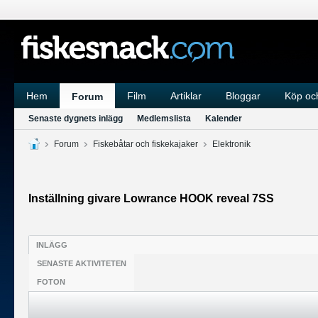
Hem
Film
Artiklar
Bloggar
Köp och
Forum
Senaste dygnets inlägg
Medlemslista
Kalender
Forum
Fiskebåtar och fiskekajaker
Elektronik
Inställning givare Lowrance HOOK reveal 7SS
INLÄGG
SENASTE AKTIVITETEN
FOTON