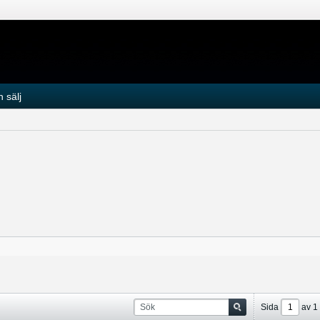
 sälj
Sida
av
1