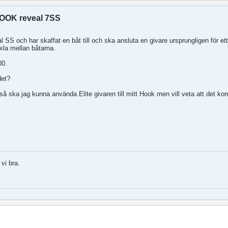
HOOK reveal 7SS
SS och har skaffat en båt till och ska ansluta en givare ursprungligen för ett
la mellan båtarna.
00.
det?
 så ska jag kunna använda Elite givaren till mitt Hook men vill veta att det k
vi bra.