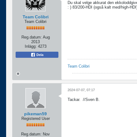
Du skal velge akkurat den ekkoloddgiv
: ) 83/200-HDI (også kalt med/high-HDI)
Team Colibri
Team Colibri
Reg.datum:
Aug
2013
Inlägg:
4273
Dela
Team Colibri
2024-07-07, 07:17
Tackar.
//Sven B.
pikeman59
Registered User
Reg.datum:
Nov