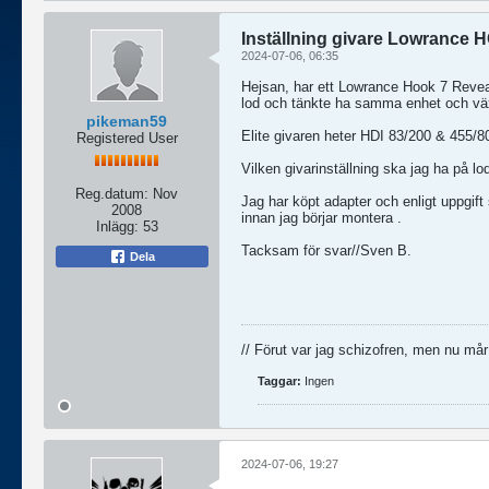
Inställning givare Lowrance 
2024-07-06, 06:35
Hejsan, har ett Lowrance Hook 7 Reveal 
lod och tänkte ha samma enhet och väx
pikeman59
Elite givaren heter HDI 83/200 & 455/8
Registered User
Vilken givarinställning ska jag ha på lo
Reg.datum:
Nov
Jag har köpt adapter och enligt uppgift
2008
innan jag börjar montera .
Inlägg:
53
Tacksam för svar//Sven B.
Dela
// Förut var jag schizofren, men nu mår 
Taggar:
Ingen
2024-07-06, 19:27