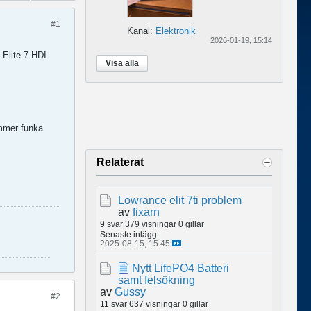
#1
Kanal:
Elektronik
2026-01-19, 15:14
 Elite 7 HDI
Visa alla
ommer funka
Relaterat
Lowrance elit 7ti problem
av
fixarn
9 svar
379 visningar
0 gillar
Senaste inlägg
2025-08-15, 15:45
Nytt LifePO4 Batteri
samt felsökning
av
Gussy
#2
11 svar
637 visningar
0 gillar