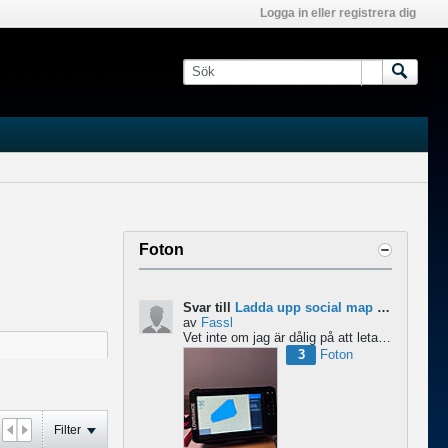
Logga in eller registrera dig
Foton
Svar till
Ladda upp social map till Lowrance Eagle
av
Fassl
Vet inte om jag är dålig på att leta men jag hittar inget om att ladda upp social maps i manualen....
3
Foton
Filter