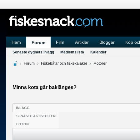
Hem
Film
Artiklar
Bloggar
Köp och
Forum
Senaste dygnets inlägg
Medlemslista
Kalender
Forum
Fiskebåtar och fiskekajaker
Motorer
Minns kota går baklänges?
INLÄGG
SENASTE AKTIVITETEN
FOTON