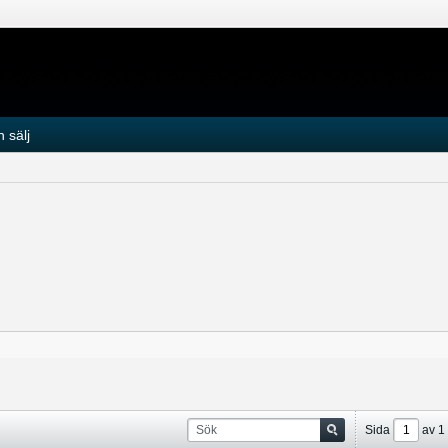
 sälj
Sida
av
1