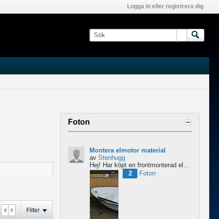
Logga in eller registrera dig
Foton
Montera elmotor material
av
Stenhugg
Hej! Har köpt en frontmonterad elmotor och undrar lite om nån har någon tips hur man ska börja bygga...
2
Foton
Filter