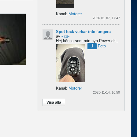
Kanal:
Motorer
2026-01-07, 17:47
Spot lock verkar inte fungera
av
- cs-
Hej
känns som min nya Power drive tappar spot lock
1
Foto
Kanal:
Motorer
2025-11-14, 10:50
Visa alla