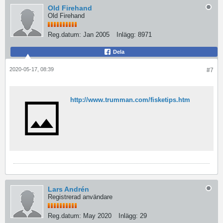
Old Firehand
Old Firehand
Reg.datum:
Jan 2005
Inlägg:
8971
Dela
2020-05-17, 08:39
#7
http://www.trumman.com/fisketips.htm
Lars Andrén
Registrerad användare
Reg.datum:
May 2020
Inlägg:
29