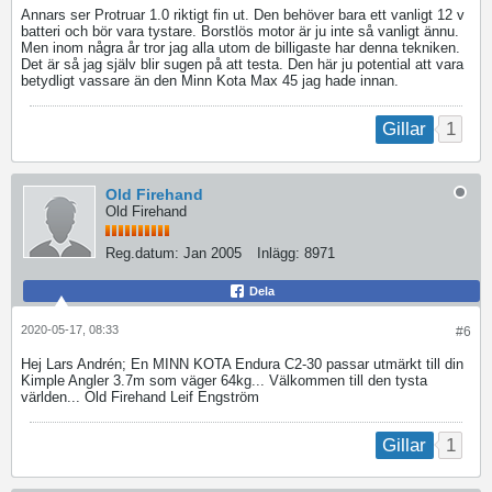
Annars ser Protruar 1.0 riktigt fin ut. Den behöver bara ett vanligt 12 v
batteri och bör vara tystare. Borstlös motor är ju inte så vanligt ännu.
Men inom några år tror jag alla utom de billigaste har denna tekniken.
Det är så jag själv blir sugen på att testa. Den här ju potential att vara
betydligt vassare än den Minn Kota Max 45 jag hade innan.
1
Gillar
Old Firehand
Old Firehand
Reg.datum:
Jan 2005
Inlägg:
8971
Dela
2020-05-17, 08:33
#6
Hej Lars Andrén; En MINN KOTA Endura C2-30 passar utmärkt till din
Kimple Angler 3.7m som väger 64kg... Välkommen till den tysta
världen... Old Firehand Leif Engström
1
Gillar