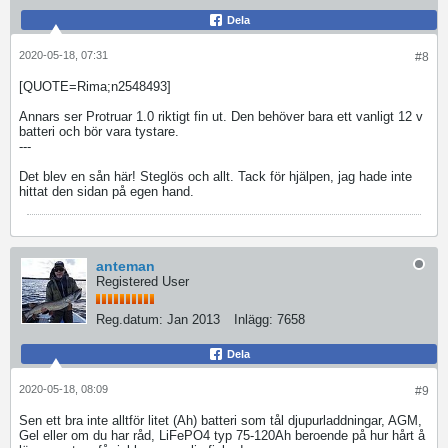
Dela
2020-05-18, 07:31
#8
[QUOTE=Rima;n2548493]
Annars ser Protruar 1.0 riktigt fin ut. Den behöver bara ett vanligt 12 v
batteri och bör vara tystare.
---
Det blev en sån här! Steglös och allt. Tack för hjälpen, jag hade inte
hittat den sidan på egen hand.
anteman
Registered User
Reg.datum:
Jan 2013
Inlägg:
7658
Dela
2020-05-18, 08:09
#9
Sen ett bra inte alltför litet (Ah) batteri som tål djupurladdningar, AGM,
Gel eller om du har råd, LiFePO4 typ 75-120Ah beroende på hur hårt å