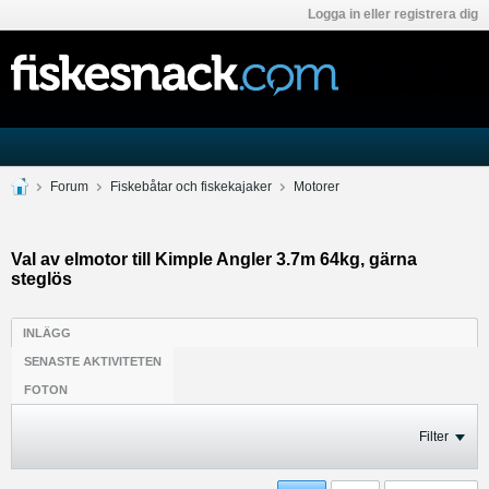
Logga in eller registrera dig
Forum
Fiskebåtar och fiskekajaker
Motorer
Val av elmotor till Kimple Angler 3.7m 64kg, gärna
steglös
INLÄGG
SENASTE AKTIVITETEN
FOTON
Filter