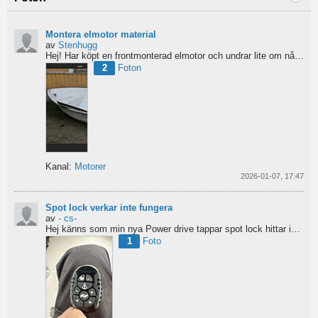
Montera elmotor material
av
Stenhugg
Hej! Har köpt en frontmonterad elmotor och undrar lite om nån har någon tips hur man ska börja bygga...
2
Foton
Kanal:
Motorer
2026-01-07, 17:47
Spot lock verkar inte fungera
av
- cs-
Hej
känns som min nya Power drive tappar spot lock
hittar inga manualer eller tips...
1
Foto