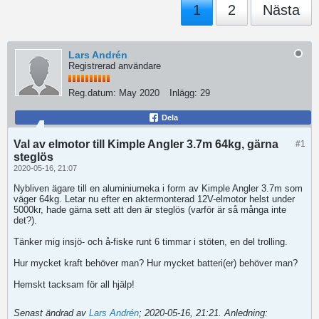
1
2
Nästa
Lars Andrén
Registrerad användare
Reg.datum:
May 2020
Inlägg:
29
Dela
Val av elmotor till Kimple Angler 3.7m 64kg, gärna
#1
steglös
2020-05-16, 21:07
Nybliven ägare till en aluminiumeka i form av Kimple Angler 3.7m som
väger 64kg. Letar nu efter en aktermonterad 12V-elmotor helst under
5000kr, hade gärna sett att den är steglös (varför är så många inte
det?).
Tänker mig insjö- och å-fiske runt 6 timmar i stöten, en del trolling.
Hur mycket kraft behöver man? Hur mycket batteri(er) behöver man?
Hemskt tacksam för all hjälp!
Senast ändrad av
Lars Andrén
;
2020-05-16, 21:21
.
Anledning: