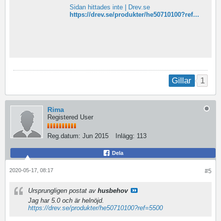
Sidan hittades inte | Drev.se
https://drev.se/produkter/he50710100?ref=5500
1
Gillar
Rima
Registered User
Reg.datum:
Jun 2015
Inlägg:
113
Dela
2020-05-17, 08:17
#5
Ursprungligen postat av
husbehov
Jag har 5.0 och är helnöjd.
https://drev.se/produkter/he50710100?ref=5500