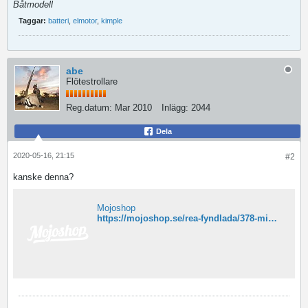
Båtmodell
Taggar:
batteri
,
elmotor
,
kimple
abe
Flötestrollare
Reg.datum:
Mar 2010
Inlägg:
2044
Dela
2020-05-16, 21:15
#2
kanske denna?
Mojoshop
https://mojoshop.se/rea-fyndlada/378-minnkota-edge-45lb-12v.html