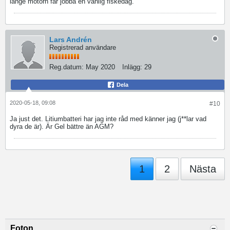
länge motorn får jobba en vanlig fiskedag.
Lars Andrén
Registrerad användare
Reg.datum:
May 2020
Inlägg:
29
Dela
2020-05-18, 09:08
#10
Ja just det. Litiumbatteri har jag inte råd med känner jag (j**lar vad
dyra de är). Är Gel bättre än AGM?
1
2
Nästa
Foton