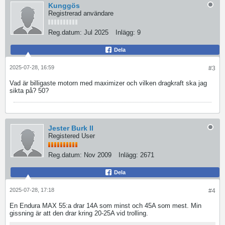
Kunggös
Registrerad användare
Reg.datum:
Jul 2025
Inlägg:
9
Dela
2025-07-28, 16:59
#3
Vad är billigaste motorn med maximizer och vilken dragkraft ska jag
sikta på? 50?
Jester Burk II
Registered User
Reg.datum:
Nov 2009
Inlägg:
2671
Dela
2025-07-28, 17:18
#4
En Endura MAX 55:a drar 14A som minst och 45A som mest. Min
gissning är att den drar kring 20-25A vid trolling.