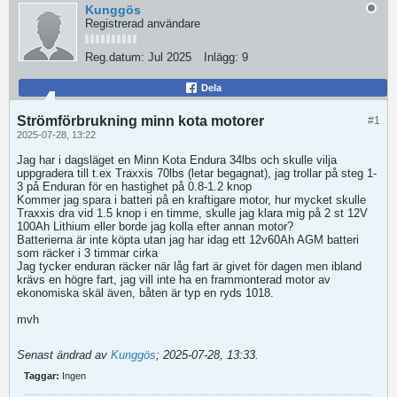
Kunggös
Registrerad användare
Reg.datum:
Jul 2025
Inlägg:
9
Dela
Strömförbrukning minn kota motorer
#1
2025-07-28, 13:22
Jag har i dagsläget en Minn Kota Endura 34lbs och skulle vilja
uppgradera till t.ex Traxxis 70lbs (letar begagnat), jag trollar på steg 1-
3 på Enduran för en hastighet på 0.8-1.2 knop
Kommer jag spara i batteri på en kraftigare motor, hur mycket skulle
Traxxis dra vid 1.5 knop i en timme, skulle jag klara mig på 2 st 12V
100Ah Lithium eller borde jag kolla efter annan motor?
Batterierna är inte köpta utan jag har idag ett 12v60Ah AGM batteri
som räcker i 3 timmar cirka
Jag tycker enduran räcker när låg fart är givet för dagen men ibland
krävs en högre fart, jag vill inte ha en frammonterad motor av
ekonomiska skäl även, båten är typ en ryds 1018.
mvh
Senast ändrad av
Kunggös
;
2025-07-28, 13:33
.
Taggar:
Ingen