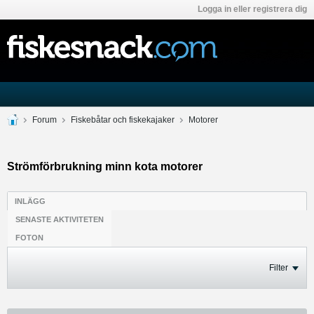
Logga in eller registrera dig
Forum
Fiskebåtar och fiskekajaker
Motorer
Strömförbrukning minn kota motorer
INLÄGG
SENASTE AKTIVITETEN
FOTON
Filter