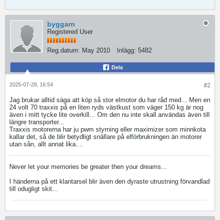
byggarn
Registered User
Reg.datum:
May 2010
Inlägg:
5482
Dela
2025-07-28, 16:54
#2
Jag brukar alltid säga att köp så stor elmotor du har råd med... Men en
24 volt 70 traxxis på en liten ryds västkust som väger 150 kg är nog
även i mitt tycke lite overkill... Om den nu inte skall användas även till
längre transporter...
Traxxis motorerna har ju pwm styrning eller maximizer som minnkota
kallar det, så de blir betydligt snällare på elförbrukningen än motorer
utan sån, allt annat lika....
Never let your memories be greater then your dreams...
I händerna på ett klantarsel blir även den dyraste utrustning förvandlad
till odugligt skit...