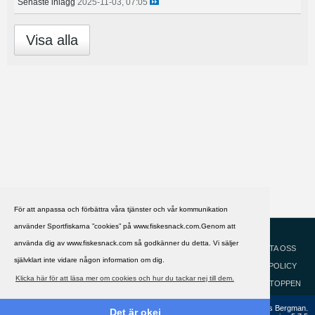
Senaste inlägg
2025-11-03, 07:05
Visa alla
För att anpassa och förbättra våra tjänster och vår kommunikation
använder Sportfiskarna ”cookies” på www.fiskesnack.com.Genom att
HJÄLP
Svenska
använda dig av www.fiskesnack.com så godkänner du detta. Vi säljer
KONTAKTA OSS
självklart inte vidare någon information om dig.
COOKIEPOLICY
Klicka här för att läsa mer om cookies och hur du tackar nej till dem.
GÅ TILL TOPPEN
Copyright ©2002 - 2021, FiskeSnack.com. Grundad 2002 av Anders Bergman.
Det är okej