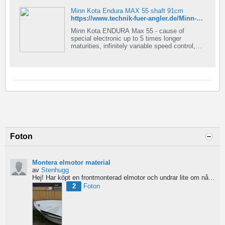
Minn Kota Endura MAX 55 shaft 91cm
https://www.technik-fuer-angler.de/Minn-Kota-Endura-MAX-55-shaft-91cm?srsltid=AfmBOooYYIv40T5xqwNjKixANENZAyAfv_ft9q_0vXTSNzBGCZYEcSYW
Minn Kota ENDURA Max 55 - cause of
special electronic up to 5 times longer
maturities, infinitely variable speed control,
Battery indicator
Foton
Montera elmotor material
av
Stenhugg
Hej! Har köpt en frontmonterad elmotor och undrar lite om nån har någon tips hur man ska börja bygga...
2
Foton