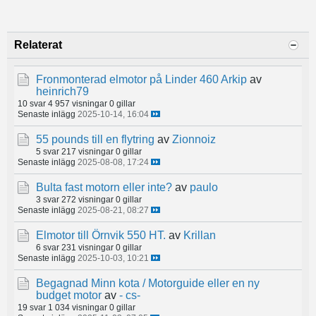
Relaterat
Fronmonterad elmotor på Linder 460 Arkip
av
heinrich79
10 svar
4 957 visningar
0 gillar
Senaste inlägg
2025-10-14, 16:04
55 pounds till en flytring
av
Zionnoiz
5 svar
217 visningar
0 gillar
Senaste inlägg
2025-08-08, 17:24
Bulta fast motorn eller inte?
av
paulo
3 svar
272 visningar
0 gillar
Senaste inlägg
2025-08-21, 08:27
Elmotor till Örnvik 550 HT.
av
Krillan
6 svar
231 visningar
0 gillar
Senaste inlägg
2025-10-03, 10:21
Begagnad Minn kota / Motorguide eller en ny
budget motor
av
- cs-
19 svar
1 034 visningar
0 gillar