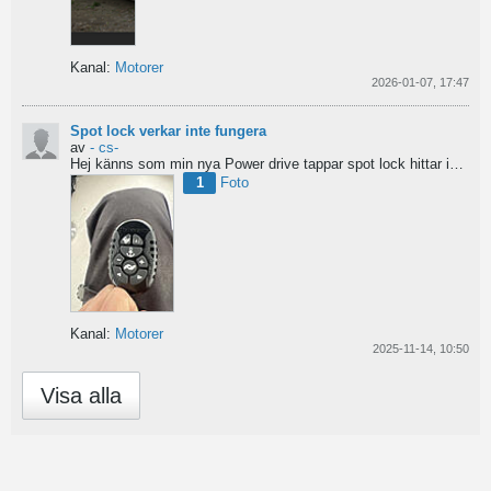
Kanal:
Motorer
2026-01-07, 17:47
Spot lock verkar inte fungera
av
- cs-
Hej
känns som min nya Power drive tappar spot lock
hittar inga manualer eller tips...
1
Foto
Kanal:
Motorer
2025-11-14, 10:50
Visa alla