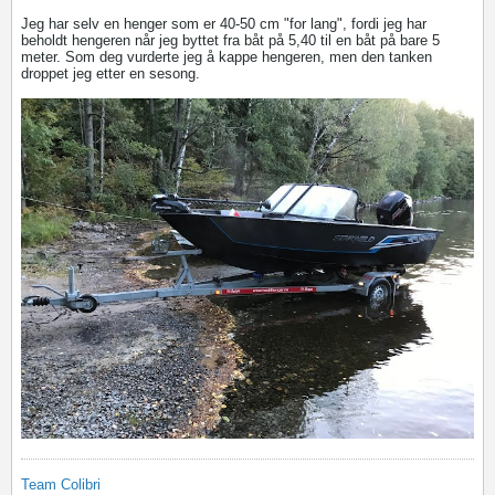
Jeg har selv en henger som er 40-50 cm "for lang", fordi jeg har
beholdt hengeren når jeg byttet fra båt på 5,40 til en båt på bare 5
meter. Som deg vurderte jeg å kappe hengeren, men den tanken
droppet jeg etter en sesong.
Team Colibri