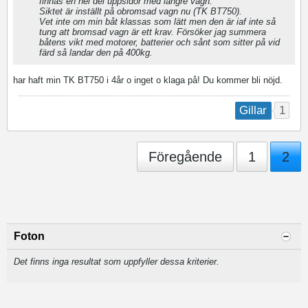
finnas en hel del uppsidor med längre vagn.
Siktet är inställt på obromsad vagn nu (TK BT750).
Vet inte om min båt klassas som lätt men den är iaf inte så
tung att bromsad vagn är ett krav. Försöker jag summera
båtens vikt med motorer, batterier och sånt som sitter på vid
färd så landar den på 400kg.
har haft min TK BT750 i 4år o inget o klaga på! Du kommer bli nöjd.
1
Gillar
Föregående
1
2
Foton
Det finns inga resultat som uppfyller dessa kriterier.