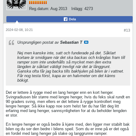
Reg.datum:
Aug 2013
Inlägg:
4273
Dela
2024-02-08, 10:21
#13
Ursprungligen postat av
Sebastian T
Nej men kanske inte, satt och funderade på det. Såklart
kortare är smidigare när det ska backas och krånglas fram till
ramper som inte underhålls så mycket men den extra
längden är såklart väldigt trevligt när det är långgrunt.
Ganska ofta får jag backa tills bakhjulen på bilen är i vattnet.
Får nog testa först, kapa av en halvmeter om det känns
bökigt.
Det er lettere å rygge med en lang henger enn en kort henger.
Svingradiusen blir større med lengre henger, hvis du feks skal rundt en
90 graders sving, men ellers er det lettere å rygge kontrollert meg
lengre henger. Så ikke kapp noe som helst før du har fått deg litt
erfaring med lang henger, sannsynligheten for at du beholder lengden
er stor.
En lengre henger er også bedre å kjøre med, den ligger mer stabilt bak
bilen og du ser den bedre i bilens speil. Som du er inne på er det også
en fordel med lang henger på slake og langgrunne ramper.