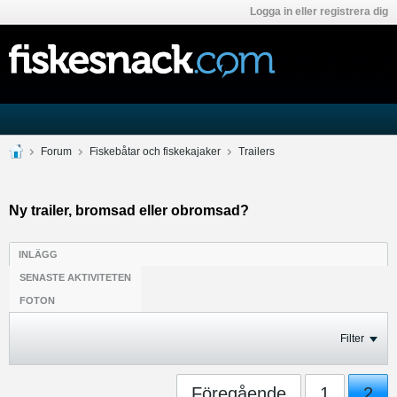
Logga in eller registrera dig
Forum
Fiskebåtar och fiskekajaker
Trailers
Ny trailer, bromsad eller obromsad?
INLÄGG
SENASTE AKTIVITETEN
FOTON
Filter
Föregående
1
2