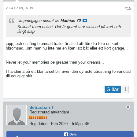
2024-02-09, 07:19
#15
Ursprungligen postat av
Mathias 70
Solklart team colibri. Det är grymt stor skillnad på kort och
långt släp
jupp, och en lång bromsad trailer är alltid att föredra före en kort
obromsad...om man nu inte har en liten lätt båt eller ett kort garage...
Never let your memories be greater then your dreams...
I händerna på ett klantarsel blir även den dyraste utrustning förvandlad
till odugligt skit...
1
Gillar
Sebastian T
Registrerad användare
Reg.datum:
Feb 2020
Inlägg:
46
Dela