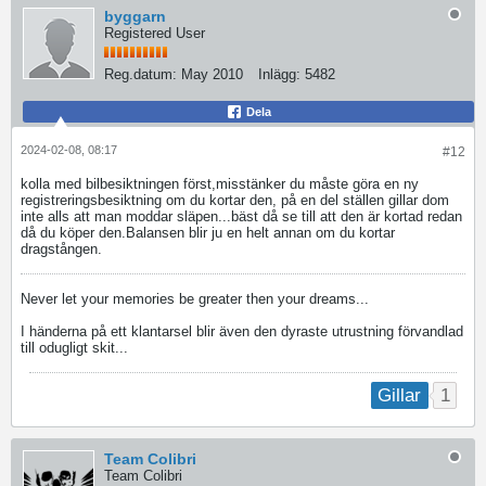
byggarn
Registered User
Reg.datum:
May 2010
Inlägg:
5482
Dela
2024-02-08, 08:17
#12
kolla med bilbesiktningen först,misstänker du måste göra en ny
registreringsbesiktning om du kortar den, på en del ställen gillar dom
inte alls att man moddar släpen...bäst då se till att den är kortad redan
då du köper den.Balansen blir ju en helt annan om du kortar
dragstången.
Never let your memories be greater then your dreams...
I händerna på ett klantarsel blir även den dyraste utrustning förvandlad
till odugligt skit...
1
Gillar
Team Colibri
Team Colibri