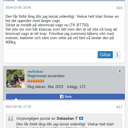
2024-02-09, 16:56
#16
Den får förbli lång tills jag testat ordentligt. Verkar helt klart finnas en
hel del uppsidor med längre vagn.
Siktet är inställt på obromsad vagn nu (TK BT750).
Vet inte om min båt klassas som lätt men den är iaf inte så tung att
bromsad vagn är ett krav. Försöker jag summera båtens vikt med
motorer, batterier och sånt som sitter på vid färd så landar den på
400kg.
1
Gillar
mrfisker
Registrerad användare
Reg.datum:
Mar 2023
Inlägg:
172
Dela
2024-02-09, 17:18
#17
Ursprungligen postat av
Sebastian T
Den får förbli lång tills jag testat ordentligt. Verkar helt klart