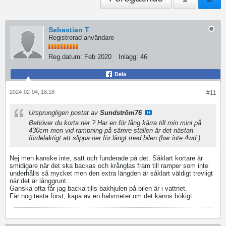
Sebastian T
Registrerad användare
Reg.datum:
Feb 2020
Inlägg:
46
Dela
2024-02-04, 18:18
#11
Ursprungligen postat av
Sundström76
Behöver du korta ner ? Har en för lång kärra till min mini på
430cm men vid rampning på sämre ställen är det nästan
fördelaktigt att slippa ner för långt med bilen (har inte 4wd )
Nej men kanske inte, satt och funderade på det. Såklart kortare är
smidigare när det ska backas och krånglas fram till ramper som inte
underhålls så mycket men den extra längden är såklart väldigt trevligt
när det är långgrunt.
Ganska ofta får jag backa tills bakhjulen på bilen är i vattnet.
Får nog testa först, kapa av en halvmeter om det känns bökigt.