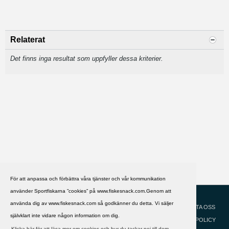
Relaterat
Det finns inga resultat som uppfyller dessa kriterier.
För att anpassa och förbättra våra tjänster och vår kommunikation
använder Sportfiskarna ”cookies” på www.fiskesnack.com.Genom att
HJÄLP
Svenska
använda dig av www.fiskesnack.com så godkänner du detta. Vi säljer
KONTAKTA OSS
självklart inte vidare någon information om dig.
COOKIEPOLICY
Klicka här för att läsa mer om cookies och hur du tackar nej till dem.