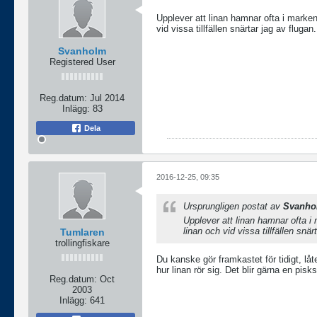
Upplever att linan hamnar ofta i marken
vid vissa tillfällen snärtar jag av flugan.
Svanholm
Registered User
Reg.datum:
Jul 2014
Inlägg:
83
Dela
2016-12-25, 09:35
Ursprungligen postat av
Svanho
Upplever att linan hamnar ofta i
linan och vid vissa tillfällen snär
Tumlaren
trollingfiskare
Du kanske gör framkastet för tidigt, låt
hur linan rör sig. Det blir gärna en pisks
Reg.datum:
Oct
2003
Inlägg:
641