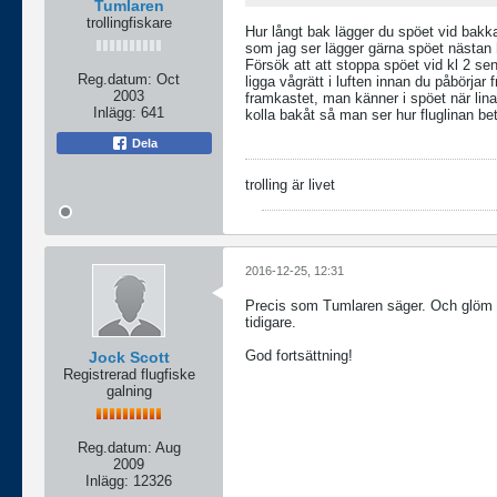
Tumlaren
trollingfiskare
Hur långt bak lägger du spöet vid bakka
som jag ser lägger gärna spöet nästan h
Försök att att stoppa spöet vid kl 2 sen
Reg.datum:
Oct
ligga vågrätt i luften innan du påbörjar
2003
framkastet, man känner i spöet när lina
Inlägg:
641
kolla bakåt så man ser hur fluglinan bet
Dela
trolling är livet
2016-12-25, 12:31
Precis som Tumlaren säger. Och glöm nu
tidigare.
God fortsättning!
Jock Scott
Registrerad flugfiske
galning
Reg.datum:
Aug
2009
Inlägg:
12326