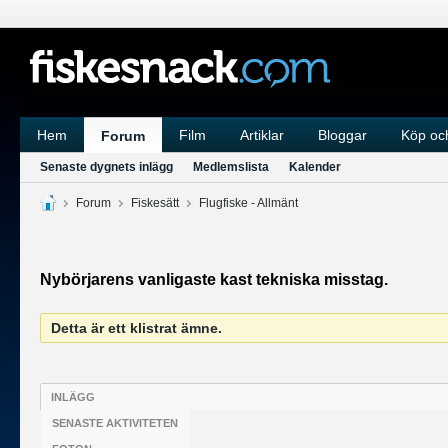
Hem
Film
Artiklar
Bloggar
Köp och
Forum
Senaste dygnets inlägg
Medlemslista
Kalender
Forum
Fiskesätt
Flugfiske - Allmänt
Nybörjarens vanligaste kast tekniska misstag.
Detta är ett klistrat ämne.
INLÄGG
SENASTE AKTIVITETEN