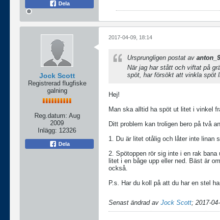
Dela
2017-04-09, 18:14
Ursprungligen postat av
anton_
När jag har stått och viftat på gr
spöt, har försökt att vinkla spöt 
Jock Scott
Registrerad flugfiske
galning
Hej!
Man ska alltid ha spöt ut litet i vinkel 
Reg.datum:
Aug
2009
Ditt problem kan troligen bero på två a
Inlägg:
12326
1. Du är litet otålig och låter inte linan
Dela
2. Spötoppen rör sig inte i en rak bana
litet i en båge upp eller ned. Bäst är 
också.
P.s. Har du koll på att du har en stel 
Senast ändrad av
Jock Scott
;
2017-04-