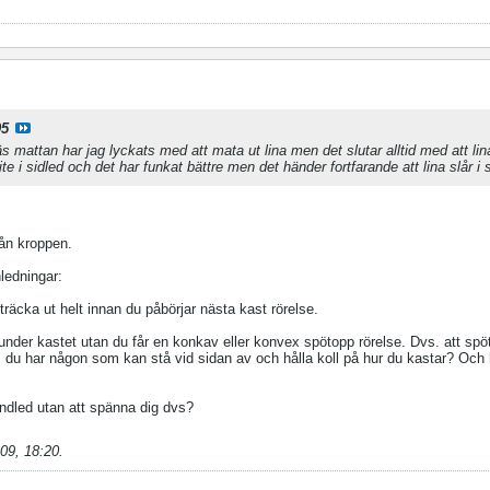
95
äs mattan har jag lyckats med att mata ut lina men det slutar alltid med att lina
lite i sidled och det har funkat bättre men det händer fortfarande att lina slår i 
från kroppen.
nledningar:
 sträcka ut helt innan du påbörjar nästa kast rörelse.
 under kastet utan du får en konkav eller konvex spötopp rörelse. Dvs. att spö
om du har någon som kan stå vid sidan av och hålla koll på hur du kastar? Och 
handled utan att spänna dig dvs?
09, 18:20
.