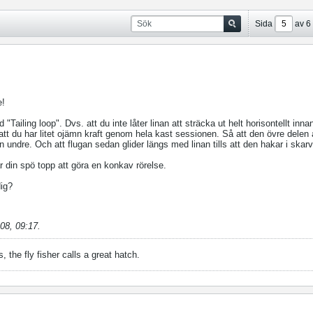
Sida
av
6
e!
 "Tailing loop". Dvs. att du inte låter linan att sträcka ut helt horisontellt inna
tt du har litet ojämn kraft genom hela kast sessionen. Så att den övre delen 
 undre. Och att flugan sedan glider längs med linan tills att den hakar i skar
 din spö topp att göra en konkav rörelse.
dig?
08, 09:17
.
, the fly fisher calls a great hatch.