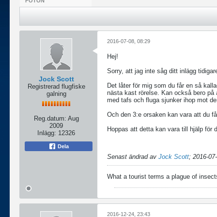
FOTON
2016-07-08, 08:29
Hej!
Sorry, att jag inte såg ditt inlägg tidigar
Jock Scott
Det låter för mig som du får en så kallad
Registrerad flugfiske
nästa kast rörelse. Kan också bero på a
galning
med tafs och fluga sjunker ihop mot den
Och den 3:e orsaken kan vara att du får
Reg.datum:
Aug
2009
Hoppas att detta kan vara till hjälp för 
Inlägg:
12326
Dela
Senast ändrad av
Jock Scott
;
2016-07-
What a tourist terms a plague of insects
2016-12-24, 23:43