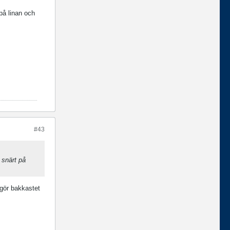
på linan och
#43
 snärt på
 gör bakkastet