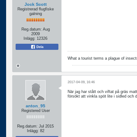
Jock Scott
Registrerad flugfiske
galning
Reg.datum:
Aug
2009
Inlägg:
12326
Dela
What a tourist terms a plague of insects
2017-04-09, 16:46
När jag har stått och viftat på gräs matt
försökt att vinkla spöt lite i sidled och
anton_95
Registered User
Reg.datum:
Jul 2015
Inlägg:
82