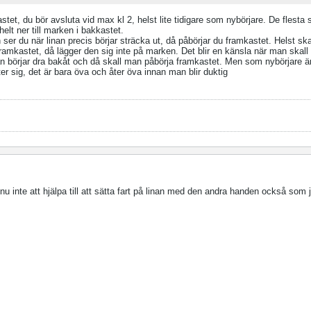
stet, du bör avsluta vid max kl 2, helst lite tidigare som nybörjare. De flesta
elt ner till marken i bakkastet.
 ser du när linan precis börjar sträcka ut, då påbörjar du framkastet. Helst skal
 framkastet, då lägger den sig inte på marken. Det blir en känsla när man skall
n börjar dra bakåt och då skall man påbörja framkastet. Men som nybörjare är 
er sig, det är bara öva och åter öva innan man blir duktig
 inte att hjälpa till att sätta fart på linan med den andra handen också som 