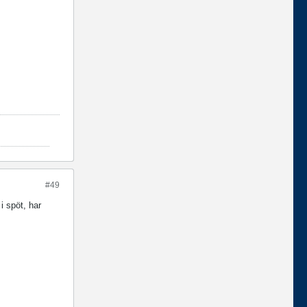
#49
i spöt, har