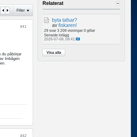
Relaterat
Filter
byta tafsar?
av
fiskaren!
#41
29 svar
3 209 visningar
0 gillar
Senaste inlägg
2026-07-08, 09:41
Visa alla
n du påbörjar
av linbågen
ven.
#42