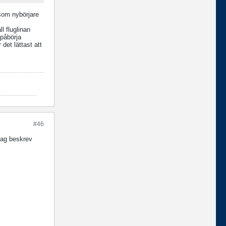
 som nybörjare
l fluglinan
 påbörja
det lättast att
#46
jag beskrev