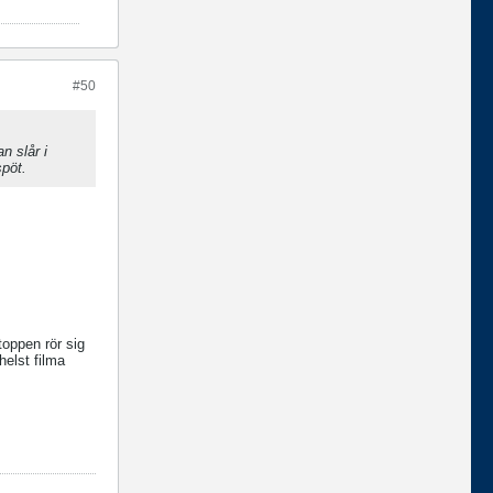
#50
n slår i
spöt.
toppen rör sig
helst filma