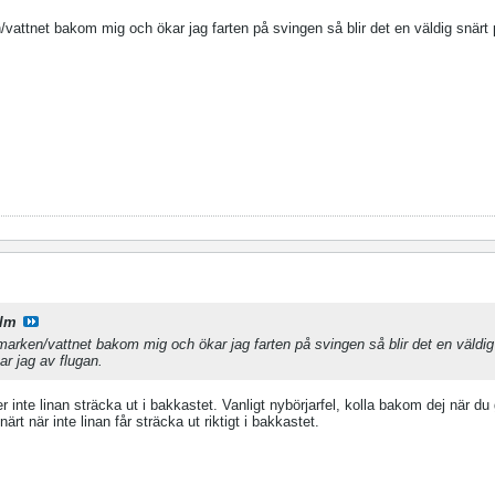
/vattnet bakom mig och ökar jag farten på svingen så blir det en väldig snärt 
lm
 marken/vattnet bakom mig och ökar jag farten på svingen så blir det en väldig
tar jag av flugan.
er inte linan sträcka ut i bakkastet. Vanligt nybörjarfel, kolla bakom dej när du
närt när inte linan får sträcka ut riktigt i bakkastet.