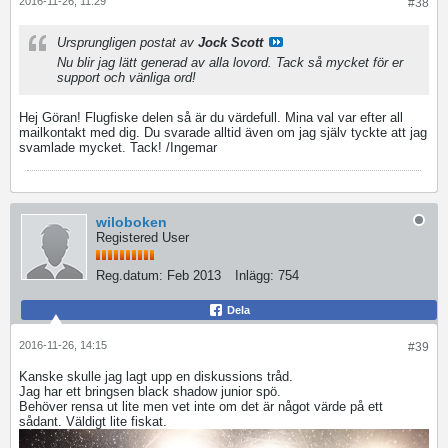
2016-11-26, 11:29
#38
Ursprungligen postat av
Jock Scott
Nu blir jag lätt generad av alla lovord. Tack så mycket för er
support och vänliga ord!
Hej Göran! Flugfiske delen så är du värdefull. Mina val var efter all
mailkontakt med dig. Du svarade alltid även om jag själv tyckte att jag
svamlade mycket. Tack! /Ingemar
wiloboken
Registered User
Reg.datum:
Feb 2013
Inlägg:
754
Dela
2016-11-26, 14:15
#39
Kanske skulle jag lagt upp en diskussions tråd.
Jag har ett bringsen black shadow junior spö.
Behöver rensa ut lite men vet inte om det är något värde på ett
sådant. Väldigt lite fiskat.