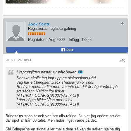
Jock Scott
Registrerad flugfiske galning
Reg.datum:
Aug 2009
Inlägg:
12326
Dela
2016-11-26, 18:41
#40
Ursprungligen postat av
wiloboken
Kanske skulle jag lagt upp en diskussions tråd.
Jag har ett bringsen black shadow junior spö.
Behöver rensa ut lite men vet inte om det är något värde på
ett sådant. Väldigt lite fiskat.
[ATTACH=CONFIG]91087[/ATTACH]
Låter några bilder Visa mer skick
[ATTACH=CONFIG]91088[/ATTACH]
Bringse'ns spön är och var inte alls tokiga. Nu vet jag endast att det
där spöt är från 80 talet. Men hittar inget värde på det.
Slå Bringse'ns en signal eller maila dem så kan de säkert hjälpa dig