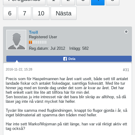
6
7
10
Nästa
Troll
Registered User
Reg.datum:
Jul 2012
Inlägg:
582
Dela
2016-11-22, 15:28
#31
Precis som för Haspelmannen har året varit uselt, både sett till antalet
landade fiskar och antalet fiskedagar, samtliga fiskesätt. Med lite tur
hinner jag med en tionde dag under det som är kvar av året. Det har
helt enkelt varit lite lite att tillföra här för min del.
Sen boostas ju inte intresset när det bara blir skräp av alltihop, så då
läser jag inte nå värst mycket här heller.
Tyvärr lite samma med flugbindningen, knappt tio flugor gjorda i år, så
inget bildmaterial att spamma den tråden med heller.
Har inte sett Marko/Mojoman på rätt länge, han var väl riktigt aktiv ett
tag också?