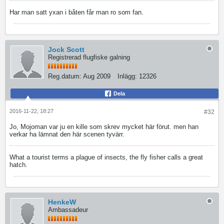
Har man satt yxan i båten får man ro som fan.
Jock Scott
Registrerad flugfiske galning
Reg.datum:
Aug 2009
Inlägg:
12326
Dela
2016-11-22, 18:27
#32
Jo, Mojoman var ju en kille som skrev mycket här förut. men han
verkar ha lämnat den här scenen tyvärr.
What a tourist terms a plague of insects, the fly fisher calls a great
hatch.
HenkeW
Ambassadeur