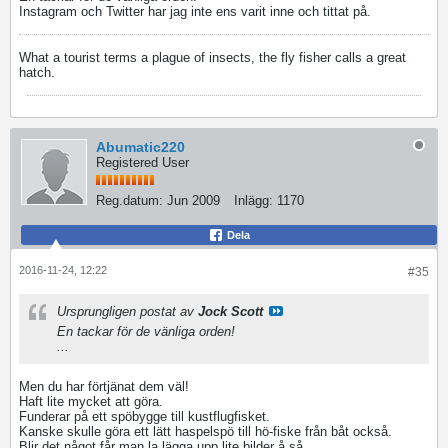
Instagram och Twitter har jag inte ens varit inne och tittat på.
What a tourist terms a plague of insects, the fly fisher calls a great
hatch.
Abumatic220
Registered User
Reg.datum:
Jun 2009
Inlägg:
1170
Dela
2016-11-24, 12:22
#35
Ursprungligen postat av
Jock Scott
En tackar för de vänliga orden!
...
Men du har förtjänat dem väl!
Haft lite mycket att göra.
Funderar på ett spöbygge till kustflugfisket.
Kanske skulle göra ett lätt haspelspö till hö-fiske från båt också.
Blir det något får man la lägga upp lite bilder å så...