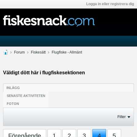
Logga in eller registrera dig
Forum
Fiskesätt
Flugfiske - Allmänt
Väldigt dött här i flugfiskesektionen
INLÄGG
SENASTE AKTIVITETEN
FOTON
Filter
Föregående
1
2
3
4
5