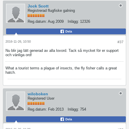
Jock Scott
Registrerad flugfiske galning
Reg.datum:
Aug 2009
Inlägg:
12326
Dela
2016-11-26, 10:50
#37
Nu blir jag lätt generad av alla lovord. Tack så mycket för er support
och vänliga ord!
What a tourist terms a plague of insects, the fly fisher calls a great
hatch.
wiloboken
Registered User
Reg.datum:
Feb 2013
Inlägg:
754
Dela