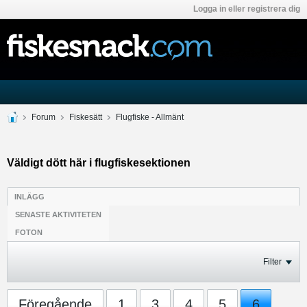
Logga in eller registrera dig
Forum
Fiskesätt
Flugfiske - Allmänt
Väldigt dött här i flugfiskesektionen
INLÄGG
SENASTE AKTIVITETEN
FOTON
Filter
Föregående
1
3
4
5
6