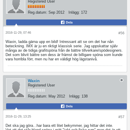
Registered User
Reg.datum:
Sep 2012
Inlägg:
172
Dela
2016-11-29, 07:46
#56
Waxin, ladda gärna upp en bild! Intressant att se om det har nån
beteckning. IMX är ju en riktigt klassisk serie. Jag uppskattar själv
många av de tidiga grafitspöna från de bättre tillverkare/spödesigners.
Det som blivit bättre sen dess är främst de billigare spöna som kunde
vara horribla förr, men nu har en väldigt hög lägstanivå.
Waxin
Registered User
Reg.datum:
May 2012
Inlägg:
138
Dela
2016-11-29, 13:25
#57
Det ska jag göra...har bara ett litet bekymmer, jag hittar det inte.
Vet att det står bland spöna i mitt "jakt och fiske rum" men det är ett