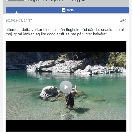
Dela
2016-12-09, 14:37
#59
eftersom detta verkar bli en allmän flugfisketråd där det snacks lite allt
möjligt så länkar jag lite good stuff så här på vinter halvåret.