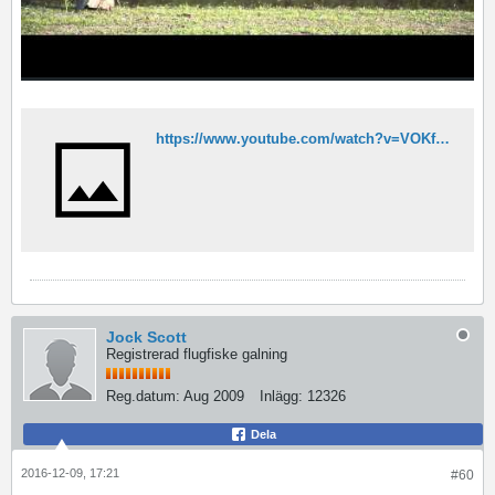
https://www.youtube.com/watch?v=VOKfNWgElmM
Jock Scott
Registrerad flugfiske galning
Reg.datum:
Aug 2009
Inlägg:
12326
Dela
2016-12-09, 17:21
#60