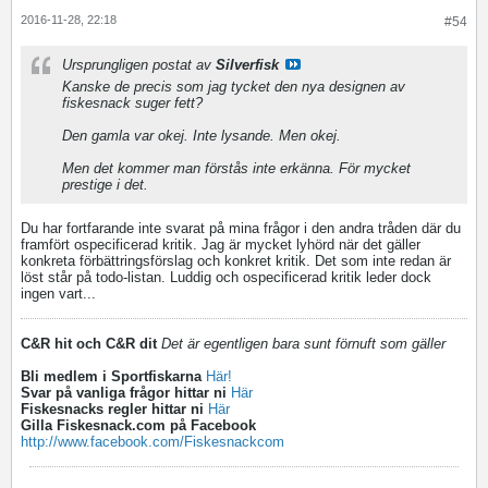
2016-11-28, 22:18
#54
Ursprungligen postat av
Silverfisk
Kanske de precis som jag tycket den nya designen av
fiskesnack suger fett?
Den gamla var okej. Inte lysande. Men okej.
Men det kommer man förstås inte erkänna. För mycket
prestige i det.
Du har fortfarande inte svarat på mina frågor i den andra tråden där du
framfört ospecificerad kritik. Jag är mycket lyhörd när det gäller
konkreta förbättringsförslag och konkret kritik. Det som inte redan är
löst står på todo-listan. Luddig och ospecificerad kritik leder dock
ingen vart...
C&R hit och C&R dit
Det är egentligen bara sunt förnuft som gäller
Bli medlem i Sportfiskarna
Här!
Svar på vanliga frågor hittar ni
Här
Fiskesnacks regler hittar ni
Här
Gilla Fiskesnack.com på Facebook
http://www.facebook.com/Fiskesnackcom