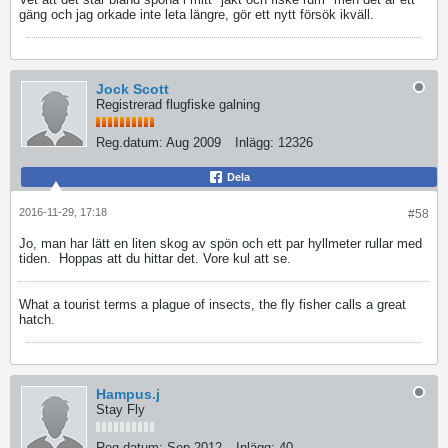
gäng och jag orkade inte leta längre, gör ett nytt försök ikväll.
Jock Scott
Registrerad flugfiske galning
Reg.datum:
Aug 2009
Inlägg:
12326
Dela
2016-11-29, 17:18
#58
Jo, man har lätt en liten skog av spön och ett par hyllmeter rullar med
tiden.
Hoppas att du hittar det. Vore kul att se.
What a tourist terms a plague of insects, the fly fisher calls a great
hatch.
Hampus.j
Stay Fly
Reg.datum:
Sep 2012
Inlägg:
40