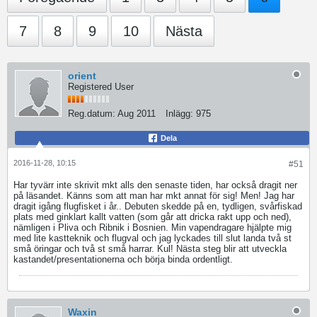
7
8
9
10
Nästa
orient
Registered User
Reg.datum:
Aug 2011
Inlägg:
975
Dela
2016-11-28, 10:15
#51
Har tyvärr inte skrivit mkt alls den senaste tiden, har också dragit ner
på läsandet. Känns som att man har mkt annat för sig! Men! Jag har
dragit igång flugfisket i år.. Debuten skedde på en, tydligen, svårfiskad
plats med ginklart kallt vatten (som går att dricka rakt upp och ned),
nämligen i Pliva och Ribnik i Bosnien. Min vapendragare hjälpte mig
med lite kastteknik och flugval och jag lyckades till slut landa två st
små öringar och två st små harrar. Kul! Nästa steg blir att utveckla
kastandet/presentationerna och börja binda ordentligt.
Waxin