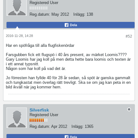
Registered User
Reg.datum:
May 2012
Inlägg:
138
Dela
2016-11-28, 14:28
#52
Har en spöfråga till alla flugfiskenördar
Farsgubben fick ett flugspö i 40 års present, av märket Loomis????
Gary Loomis har jag koll på men detta hette bara loomis och texten är
i ett annat typsnitt.
Någon som har koll på vad det är.
Jo förresten han fyllde 40 för 28 år sedan, så spöt är ganska gammalt
och tungkastat men överlag rätt trevligt. Ska se om jag kan peta in en
bild ikväll när jag kommer hem.
Silverfisk
Registered User
Reg.datum:
Apr 2012
Inlägg:
1365
Dela