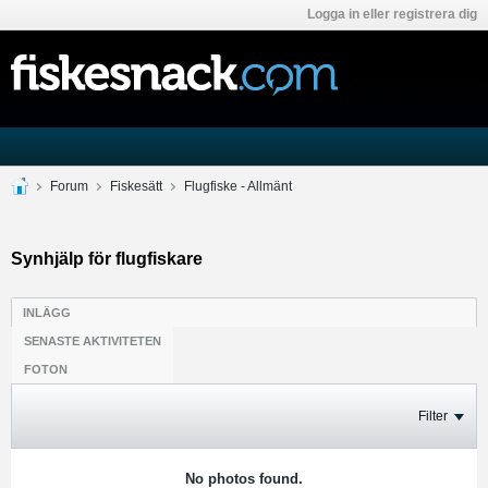
Logga in eller registrera dig
Forum
Fiskesätt
Flugfiske - Allmänt
Synhjälp för flugfiskare
INLÄGG
SENASTE AKTIVITETEN
FOTON
Filter
No photos found.