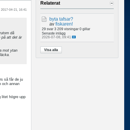
Relaterat
2017-04-21, 16:41
byta tafsar?
av
fiskaren!
29 svar
3 209 visningar
0 gillar
örutom då
Senaste inlägg
på att det är
2026-07-08, 09:41
Visa alla
ga mot ytan
kläcka.
s så får de ju
en och annan
 litet högre upp