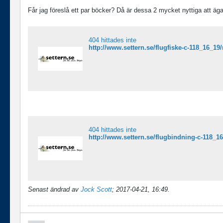
Får jag föreslå ett par böcker? Då är dessa 2 mycket nyttiga att äga
404 hittades inte
http://www.settern.se/flugfiske-c-118_16_19
404 hittades inte
http://www.settern.se/flugbindning-c-118_1
Senast ändrad av
Jock Scott
;
2017-04-21, 16:49
.