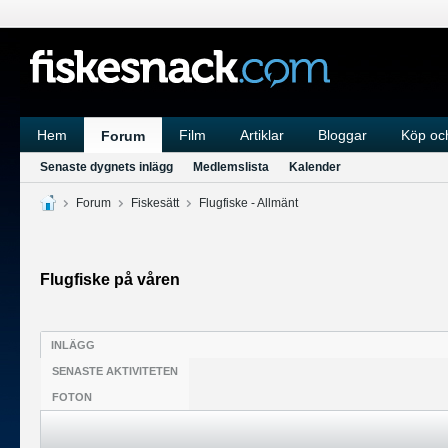
Hem
Film
Artiklar
Bloggar
Köp och
Forum
Senaste dygnets inlägg
Medlemslista
Kalender
Forum
Fiskesätt
Flugfiske - Allmänt
Flugfiske på våren
INLÄGG
SENASTE AKTIVITETEN
FOTON