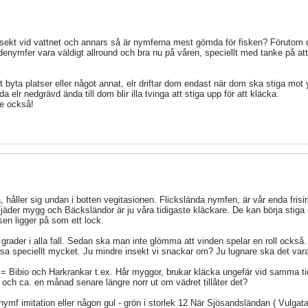
nsekt vid vattnet och annars så är nymferna mest gömda för fisken? Förutom 
nymfer vara väldigt allround och bra nu på våren, speciellt med tanke på att d
t byta platser eller något annat, elr driftar dom endast när dom ska stiga mot y
lr nedgrävd ända till dom blir illa tvinga att stiga upp för att kläcka.
ke också!
a, håller sig undan i botten vegitasionen. Flickslända nymfen, är vår enda fr
. Fjäder mygg och Bäcksländor är ju våra tidigaste kläckare. De kan börja stiga
isen ligger på som ett lock.
 grader i alla fall. Sedan ska man inte glömma att vinden spelar en roll också.
 blåsa speciellt mycket. Ju mindre insekt vi snackar om? Ju lugnare ska det var
 = Bibio och Harkrankar t.ex. Hår myggor, brukar kläcka ungefär vid samma t
 och ca. en månad senare längre norr ut om vädret tillåter det?
nymf imitation eller någon gul - grön i storlek 12 När Sjösandsländan ( Vulgata