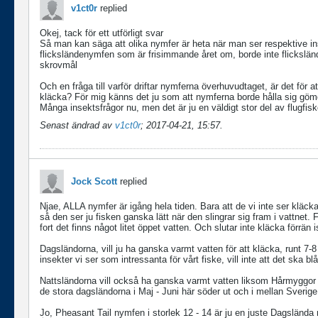
v1ct0r
replied
Okej, tack för ett utförligt svar
Så man kan säga att olika nymfer är heta när man ser respektive i
flicksländenymfen som är frisimmande året om, borde inte flickslände
skrovmål
Och en fråga till
varför driftar nymferna överhuvudtaget, är det för at
kläcka? För mig känns det ju som att nymferna borde hålla sig gömda e
Många insektsfrågor nu, men det är ju en väldigt stor del av flugfis
Senast ändrad av
v1ct0r
;
2017-04-21, 15:57
.
Jock Scott
replied
Njae, ALLA nymfer är igång hela tiden. Bara att de vi inte ser kläck
så den ser ju fisken ganska lätt när den slingrar sig fram i vattnet
fort det finns något litet öppet vatten. Och slutar inte kläcka förrän 
Dagsländorna, vill ju ha ganska varmt vatten för att kläcka, runt 7-8
insekter vi ser som intressanta för vårt fiske, vill inte att det ska
Nattsländorna vill också ha ganska varmt vatten liksom Hårmyggor
de stora dagsländorna i Maj - Juni här söder ut och i mellan Sverige
Jo, Pheasant Tail nymfen i storlek 12 - 14 är ju en juste Dagslända 