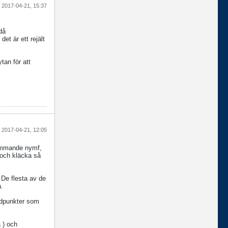
2017-04-21, 15:37
då
et är ett rejält
tan för att
2017-04-21, 12:05
isimmande nymf,
 och kläcka så
 De flesta av de
a.
idpunkter som
 ) och