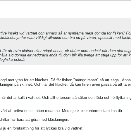
tive insekt vid vattnet och annars så är nymferna mest gömda för fisken? F
cksländenymfer vara väldigt allround och bra nu på våren, speciellt med tanke 
 för att byta platser eller något annat, elr driftar dom endast när dom ska sti
la sig gömda elr nedgrävd ända till dom blir illa tvinga att stiga upp för att 
flugfiske också!
ängd mot ytan för att kläckas. Då får fisken "mängd rabatt" så att säga.
Annar
ckningen på skinnet. Och när det kläcker, då kan firren även passa på att ta 
r det är kallt i vattnet. Och allt eftersom så söker den föda och förflyttar sig
rt att pröva en imitation redan nu. Med sjunk eller intermediate lina då.
riftar har bara att göra med kläckningen.
Är ju en förutsättning för att lyckas bra vid vattnet.