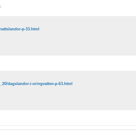
:
/nattslandor-p-33.html
6_20/dagslandor-i-oringvatten-p-63.html