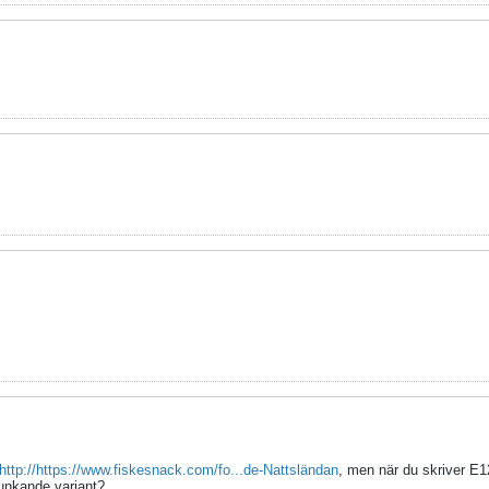
http://https://www.fiskesnack.com/fo...de-Nattsländan
, men när du skriver E1
junkande variant?