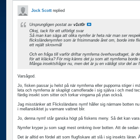
Jock Scott
replied
Ursprungligen postat av
v1ct0r
Okej, tack för ett utförligt svar
Så man kan säga att olika nymfer är heta när man ser respek
flicksländenymfen som är frisimmande året om, borde inte fli
ett rejält skrovmål
Och en fråga till
varför driftar nymferna överhuvudtaget, är det
för att kläcka? För mig känns det ju som att nymferna borde hål
Många insektsfrågor nu, men det är ju en väldigt stor del av 
Varsågod.
Jo, fisken passar ju helst på när nymferna eller pupporna stiger i m
leta och nymferna är skapligt camoflerade i sig själva i och med te
färdig insekt som sitter och torkar vingarna på ytan också.
Jag misstänker att Flicksländans nymf håller sig närmare botten nu nä
i mellanskiktet ju varmare vattnet blir.
Jo, denna nymf står ganska högt på fiskens meny. Så det kan vara vä
Nymfer kryper ju som sagt mest omkring över botten. Att de sedan d
Det är alltid en fördel att som flugfiskare att slå i sig insekts läran. 