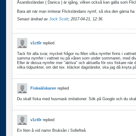
Åsandssländan ( Danica ) är igång, vilken också kan gälla som Flic
Bara att när man imiterar Flicksländans nymf, så ska den gärna ha 
Senast ändrad av
Jock Scott
;
2017-04-21, 12:36
.
v1ct0r
replied
Tack för alla svar, mycket frågor nu
Men vilka nymfer finns i vattne
samma nymfer i vattnet nu på våren som under sommaren, med di
Eller är dessa nymfer mer "aktiva" och aktuella för oss fiskare när
vilka tidpunkter, om det tex. kläcker dagsländor, ska jag då knyta 
Fiskeälskaren
replied
Du skall fiska med husmask imitationer. Sök på Google och du skall
v1ct0r
replied
En liten å vid namn Bruksån i Sollefteå