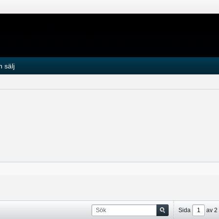
 sälj
Sida
av
2