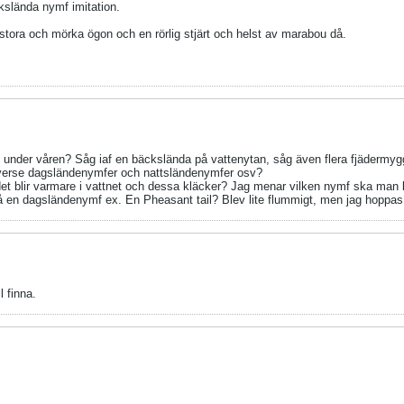
kslända nymf imitation.
stora och mörka ögon och en rörlig stjärt och helst av marabou då.
t under våren? Såg iaf en bäckslända på vattenytan, såg även flera fjädermyg
verse dagsländenymfer och nattsländenymfer osv?
 det blir varmare i vattnet och dessa kläcker? Jag menar vilken nymf ska man
på en dagsländenymf ex. En Pheasant tail? Blev lite flummigt, men jag hoppas 
 finna.