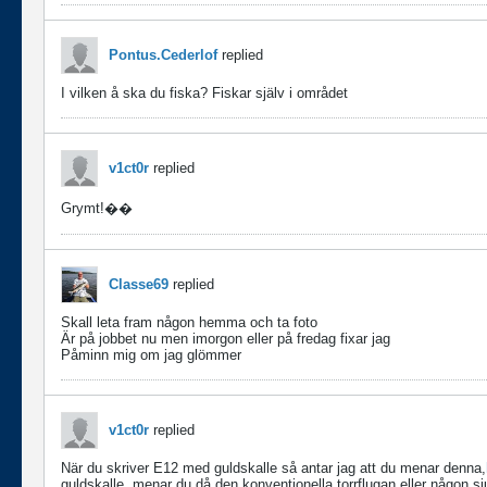
Pontus.Cederlof
replied
I vilken å ska du fiska? Fiskar själv i området
v1ct0r
replied
Grymt!��
Classe69
replied
Skall leta fram någon hemma och ta foto
Är på jobbet nu men imorgon eller på fredag fixar jag
Påminn mig om jag glömmer
v1ct0r
replied
När du skriver E12 med guldskalle så antar jag att du menar denna,
guldskalle, menar du då den konventionella torrflugan eller någon s