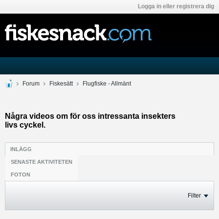
Logga in eller registrera dig
Forum
Fiskesätt
Flugfiske - Allmänt
Några videos om för oss intressanta insekters
livs cyckel.
INLÄGG
SENASTE AKTIVITETEN
FOTON
Filter