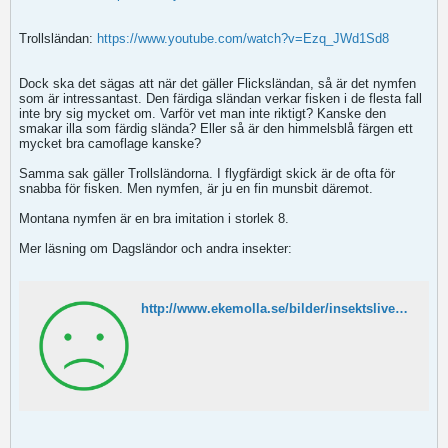
Trollsländan:
https://www.youtube.com/watch?v=Ezq_JWd1Sd8
Dock ska det sägas att när det gäller Flicksländan, så är det nymfen
som är intressantast. Den färdiga sländan verkar fisken i de flesta fall
inte bry sig mycket om. Varför vet man inte riktigt? Kanske den
smakar illa som färdig slända? Eller så är den himmelsblå färgen ett
mycket bra camoflage kanske?
Samma sak gäller Trollsländorna. I flygfärdigt skick är de ofta för
snabba för fisken. Men nymfen, är ju en fin munsbit däremot.
Montana nymfen är en bra imitation i storlek 8.
Mer läsning om Dagsländor och andra insekter:
http://www.ekemolla.se/bilder/insektslivet/dagsl%C3%A4nda-22004421