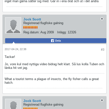
inget man gärna sätter sig med. Går in i ena örat och ut i det andra
Jock Scott
Registrerad flugfiske galning
Reg.datum:
Aug 2009
Inlägg:
12326
Dela
2017-04-24, 22:38
#3
Tackar!
Jo, vore kul med nyttiga video bidrag helt klart. Så lus kolla Tuben och
länka hit vet jag.
What a tourist terms a plague of insects, the fly fisher calls a great
hatch.
Jock Scott
Registrerad flugfiske galning