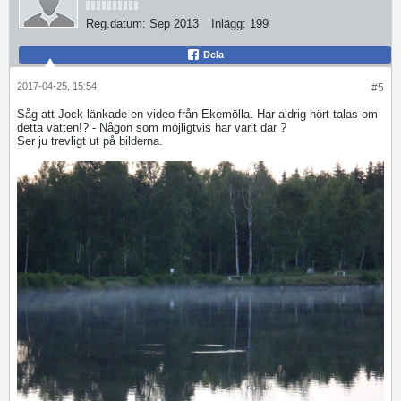
Reg.datum:
Sep 2013
Inlägg:
199
Dela
2017-04-25, 15:54
#5
Såg att Jock länkade en video från Ekemölla. Har aldrig hört talas om
detta vatten!? - Någon som möjligtvis har varit där ?
Ser ju trevligt ut på bilderna.