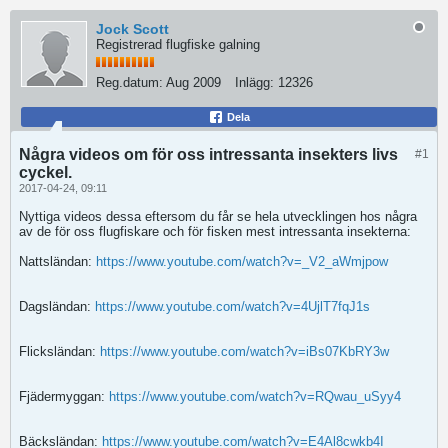
Jock Scott
Registrerad flugfiske galning
Reg.datum:
Aug 2009
Inlägg:
12326
Dela
Några videos om för oss intressanta insekters livs
#1
cyckel.
2017-04-24, 09:11
Nyttiga videos dessa eftersom du får se hela utvecklingen hos några
av de för oss flugfiskare och för fisken mest intressanta insekterna:
Nattsländan:
https://www.youtube.com/watch?v=_V2_aWmjpow
Dagsländan:
https://www.youtube.com/watch?v=4UjlT7fqJ1s
Flicksländan:
https://www.youtube.com/watch?v=iBs07KbRY3w
Fjädermyggan:
https://www.youtube.com/watch?v=RQwau_uSyy4
Bäcksländan:
https://www.youtube.com/watch?v=E4Al8cwkb4I