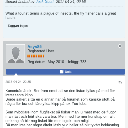
Senast ändrad av
Jock Scott
;
2017-04-24, 09:56
.
What a tourist terms a plague of insects, the fly fisher calls a great
hatch.
Taggar:
Ingen
Asys85
Registered User
Reg.datum:
May 2010
Inlägg:
733
Dela
2017-04-24, 22:35
#2
Kanontråd Jock! Ser fram emot att se den listan fyllas på med fler
intressanta klipp.
Borde säkert sitta en o annan här på forumet som kanske stött på
några fler bra och lärofyllda klipp på tex YouTube.
Som nybörjare inom flugfisket så fiskar man ju mest med de flugor
man läst och hört ska vara bra. Men med lite mer kunskap om allt
omkring så blir nog fisket lite mer logiskt och roligt.
Då man inte har något direkt läshuvud heller så blir tyvärr bokläsning