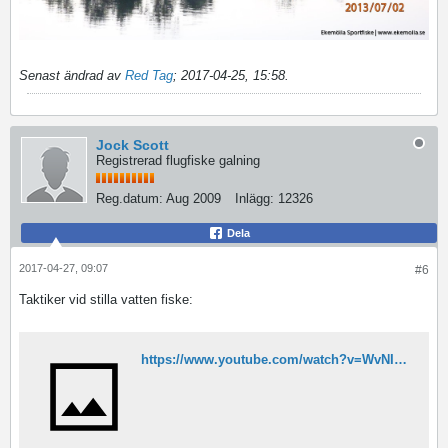
Senast ändrad av
Red Tag
;
2017-04-25, 15:58
.
Jock Scott
Registrerad flugfiske galning
Reg.datum:
Aug 2009
Inlägg:
12326
Dela
2017-04-27, 09:07
#6
Taktiker vid stilla vatten fiske:
https://www.youtube.com/watch?v=WvNIl4EVrV4