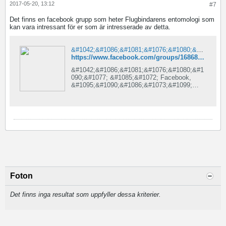
2017-05-20, 13:12
#7
Det finns en facebook grupp som heter Flugbindarens entomologi som
kan vara intressant för er som är intresserade av detta.
&#1042;&#1086;&#1081;&#1076;&#1080;&#1090;&#1077; &#1085;&#1072; Facebook
https://www.facebook.com/groups/1686808561605046/
&#1042;&#1086;&#1081;&#1076;&#1080;&#1
090;&#1077; &#1085;&#1072; Facebook,
&#1095;&#1090;&#1086;&#1073;&#1099;
&#1086;&#1073;&#1097;&#1072;&#1090;&#1
100;&#1089;&#1103; &#1089;
&#1076;&#1088;&#1091;&#1079;&#1100;&#1
103;&#1084;&#1080;,
&#1088;&#1086;&#1076;&#1089;&#1090;&#1
074;&#1077;&#1085;&#1085;&#1080;&#1082;
&#1072;&#1084;&#1080; &#1080;
&#1079;&#1085;&#1072;&#1082;&#1086;&#1
084;&#1099;&#1084;&#1080;.
Foton
Det finns inga resultat som uppfyller dessa kriterier.