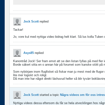
Jock Scott
replied
Tackar!
Jo, vore kul med nyttiga video bidrag helt klart. Så lus kolla Tuben o
Asys85
replied
Kanontråd Jock! Ser fram emot att se den listan fyllas på med fler i
Borde säkert sitta en o annan här på forumet som kanske stött på nå
Som nybörjare inom flugfisket så fiskar man ju mest med de flugor 
lite mer logiskt och roligt.
Då man inte har något direkt läshuvud heller så blir tyvärr bokläsni
Jock Scott
started a topic
Några videos om för oss intress
Nyttiga videos dessa eftersom du får se hela utvecklingen hos några