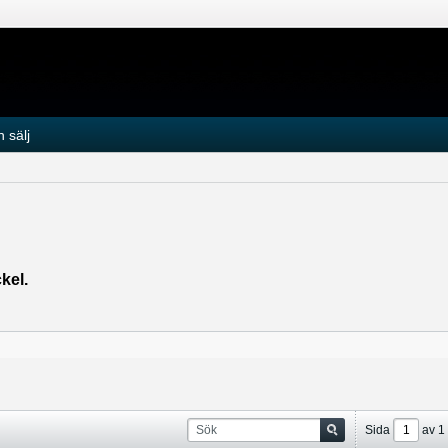
 sälj
kel.
Sida
av
1