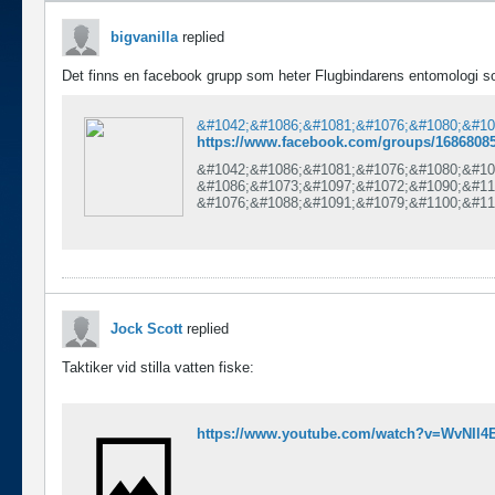
bigvanilla
replied
Det finns en facebook grupp som heter Flugbindarens entomologi som
&#1042;&#1086;&#1081;&#1076;&#1080;&#10
https://www.facebook.com/groups/1686808
&#1042;&#1086;&#1081;&#1076;&#1080;&#10
&#1086;&#1073;&#1097;&#1072;&#1090;&#11
&#1076;&#1088;&#1091;&#1079;&#1100;&#11
&#1088;&#1086;&#1076;&#1089;&#1090;&#10
&#1079;&#1085;&#1072;&#1082;&#1086;&#10
Jock Scott
replied
Taktiker vid stilla vatten fiske:
https://www.youtube.com/watch?v=WvNIl4