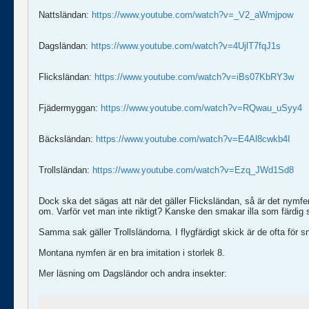
Nattsländan:
https://www.youtube.com/watch?v=_V2_aWmjpow
Dagsländan:
https://www.youtube.com/watch?v=4UjlT7fqJ1s
Flicksländan:
https://www.youtube.com/watch?v=iBs07KbRY3w
Fjädermyggan:
https://www.youtube.com/watch?v=RQwau_uSyy4
Bäcksländan:
https://www.youtube.com/watch?v=E4Al8cwkb4I
Trollsländan:
https://www.youtube.com/watch?v=Ezq_JWd1Sd8
Dock ska det sägas att när det gäller Flicksländan, så är det nymfen
om. Varför vet man inte riktigt? Kanske den smakar illa som färdig
Samma sak gäller Trollsländorna. I flygfärdigt skick är de ofta för 
Montana nymfen är en bra imitation i storlek 8.
Mer läsning om Dagsländor och andra insekter: