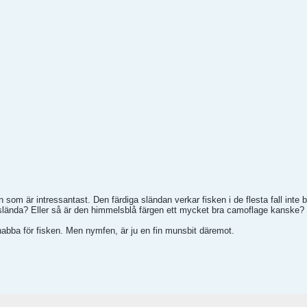
 som är intressantast. Den färdiga sländan verkar fisken i de flesta fall inte 
 slända? Eller så är den himmelsblå färgen ett mycket bra camoflage kanske?
snabba för fisken. Men nymfen, är ju en fin munsbit däremot.