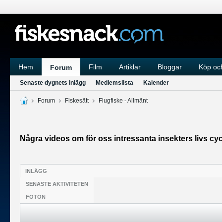
Hem
Film
Artiklar
Bloggar
Köp och
Forum
Senaste dygnets inlägg
Medlemslista
Kalender
Forum
Fiskesätt
Flugfiske - Allmänt
Några videos om för oss intressanta insekters livs cyc
INLÄGG
SENASTE AKTIVITETEN
FOTON