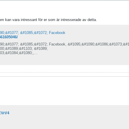
 kan vara intressant för er som är intresserade av detta.
90;&#1077; &#1085;&#1072; Facebook
561605046/
90;&#1077; &#1085;&#1072; Facebook, &#1095;&#1090;&#1086;&#1073;&#1
00;&#1089;&#1103; &#1089;
03;&#1084;&#1080;,
74;&#1077;&#1085;&#1085;&#1080;&#1082;&#1072;&#1084;&#1080; &#1080
84;&#1099;&#1084;&#1080;.
EVrV4